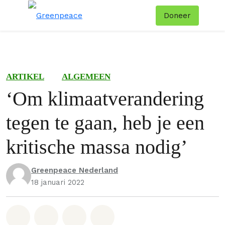
Doneer
Menu
Zoe
ARTIKEL
ALGEMEEN
‘Om klimaatverandering
tegen te gaan, heb je een
kritische massa nodig’
Greenpeace Nederland
18 januari 2022
Deel op Whatsapp
Deel op Facebook
Deel via Email
Share on Bluesky