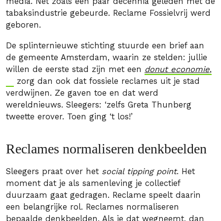
media. Net zoals een paar decennia geleden met de
tabaksindustrie gebeurde. Reclame Fossielvrij werd
geboren.
De splinternieuwe stichting stuurde een brief aan
de gemeente Amsterdam, waarin ze stelden: jullie
willen de eerste stad zijn met een
donut economie
,
zorg dan ook dat fossiele reclames uit je stad
verdwijnen. Ze gaven toe en dat werd
wereldnieuws. Sleegers: ‘zelfs Greta Thunberg
tweette erover. Toen ging ‘t los!’
Reclames normaliseren denkbeelden
Sleegers praat over het
social tipping point
. Het
moment dat je als samenleving je collectief
duurzaam gaat gedragen. Reclame speelt daarin
een belangrijke rol. Reclames normaliseren
bepaalde denkbeelden. Als je dat wegneemt, dan