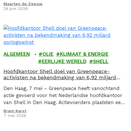
Maarten de Zeeuw
24 juni 2026
ALGEMEEN
OLIE
KLIMAAT & ENERGIE
EERLIJKE WERELD
SHELL
Hoofdkantoor Shell doel van Greenpeace-
activisten na bekendmaking van 6,92 miljard
oorlogswinst
Den Haag, 7 mei – Greenpeace heeft vanochtend
actie gevoerd voor het Nederlandse hoofdkantoor
van Shell in Den Haag. Actievoerders plaatsten een
drie meter hoge zuil met daarop de oorlogswinst…
Bram Karst
7 mei 2026