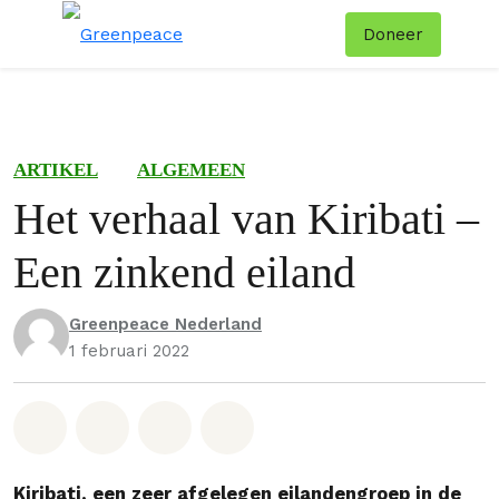
Doneer
Menu
Zoe
ARTIKEL
ALGEMEEN
Het verhaal van Kiribati –
Een zinkend eiland
Greenpeace Nederland
1 februari 2022
Deel op Whatsapp
Deel op Facebook
Deel via Email
Share on Bluesky
Kiribati, een zeer afgelegen eilandengroep in de