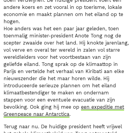
doen verdwijnen. De huidige president voert een
andere koers en zet vooral in op toerisme, lokale
economie en maakt plannen om het eiland op te
hogen.
Hoe anders was het een paar jaar geleden, toen
toenmalig minister-president Anote Tong nog de
scepter zwaaide over het land. Hij knokte jarenlang,
vol verve en overal ter wereld in zalen vol starre
wereldleiders voor het voortbestaan van zijn
geliefde eiland. Tong sprak op de klimaattop in
Parijs en vertelde het verhaal van Kiribati aan elke
nieuwszender die het maar horen wilde. Hij
introduceerde serieuze plannen om het eiland
klimaatbestendiger te maken en ondernam
stappen voor een eventuele evacuatie van zijn
bevolking. Ook ging hij mee op
een expeditie met
Greenpeace naar Antarctica
.
Terug naar nu. De huidige president heeft vrijwel