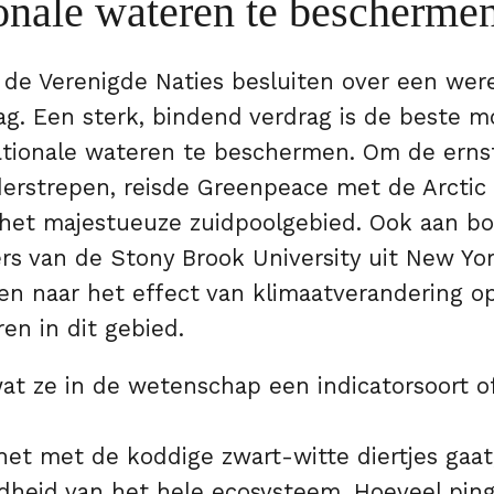
ionale wateren te bescherme
 de Verenigde Naties besluiten over een wer
g. Een sterk, bindend verdrag is de beste m
ationale wateren te beschermen. Om de erns
derstrepen, reisde Greenpeace met de Arctic
het majestueuze zuidpoolgebied. Ook aan b
s van de Stony Brook University uit New York
n naar het effect van klimaatverandering o
en in dit gebied.
wat ze in de wetenschap een indicatorsoort o
et met de koddige zwart-witte diertjes gaat,
dheid van het hele ecosysteem. Hoeveel pingu