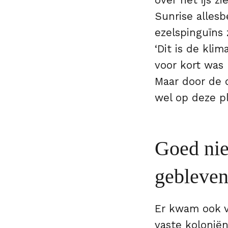
over het ijs z
Sunrise allesb
ezelspinguïns 
‘Dit is de klim
voor kort was
Maar door de 
wel op deze pl
Goed nie
gebleve
Er kwam ook v
vaste kolonië