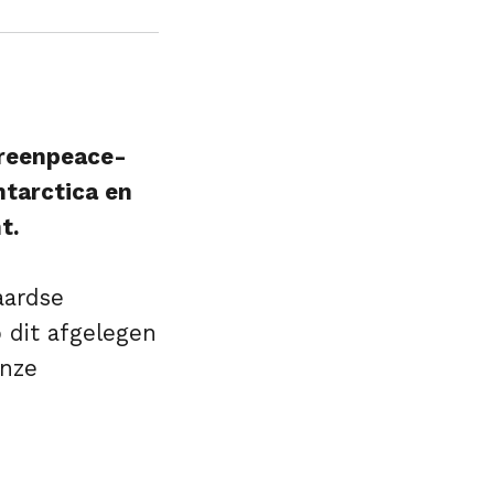
Greenpeace-
ntarctica en
t.
aardse
p dit afgelegen
onze