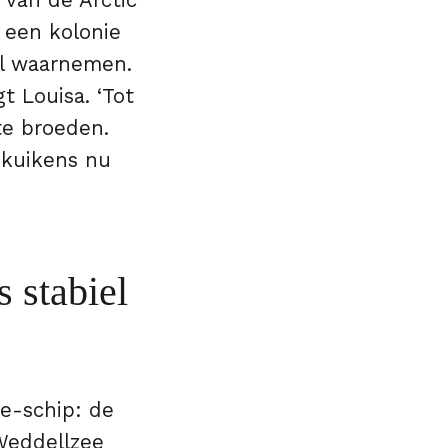
 van de Arctic
 een kolonie
al waarnemen.
gt Louisa. ‘Tot
te broeden.
 kuikens nu
 stabiel
e-schip: de
 Weddellzee