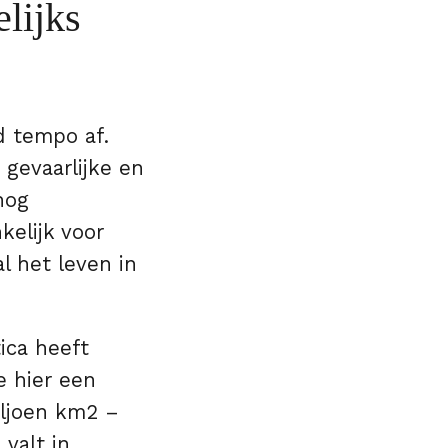
lijks
d tempo af.
 gevaarlijke en
nog
kelijk voor
l het leven in
ica heeft
e hier een
iljoen km2 –
valt in