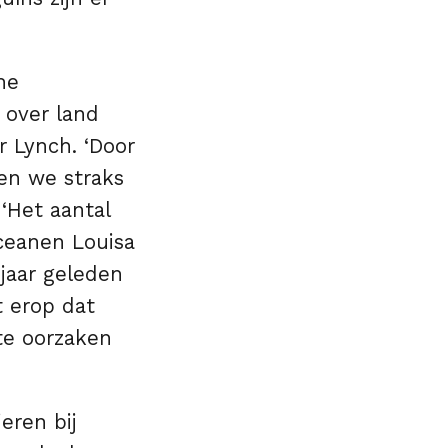
he
 over land
r Lynch. ‘Door
en we straks
‘Het aantal
oceanen Louisa
jaar geleden
t erop dat
ste oorzaken
eren bij