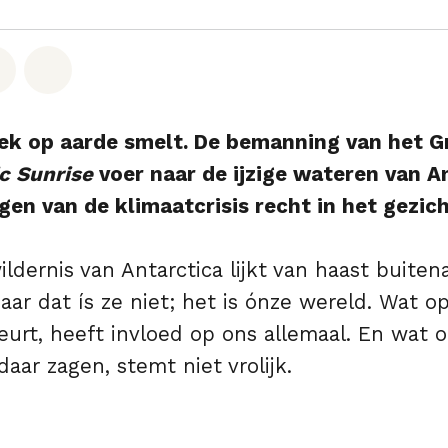
hatsapp
op Facebook
Deel via Email
Share on Bluesky
ek op aarde smelt. De bemanning van het 
c Sunrise
voer naar de ijzige wateren van A
gen van de klimaatcrisis recht in het gezich
ldernis van Antarctica lijkt van haast buiten
ar dat ís ze niet; het is ónze wereld. Wat o
urt, heeft invloed op ons allemaal. En wat 
daar zagen, stemt niet vrolijk.