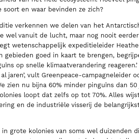
e soort en waar bevinden ze zich?
ditie verkennen we delen van het Antarctisc
ie wel vanuit de lucht, maar nog nooit eerder
 zegt wetenschappelijk expeditieleider Heathe
n gebieden goed in kaart te brengen, begrijp
uïns op snelle klimaatverandering reageren.’ 
 al jaren’, vult Greenpeace-campagneleider 
We zien nu bijna 60% minder pinguïns dan 50 
olonies loopt dat zelfs op tot 70%. Alles wijs
ring en de industriële visserij de belangrijk
 in grote kolonies van soms wel duizenden di