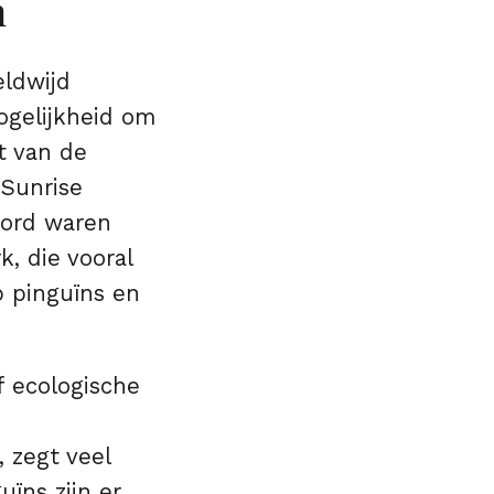
n
eldwijd
ogelijkheid om
t van de
 Sunrise
oord waren
, die vooral
p pinguïns en
f ecologische
 zegt veel
ïns zijn er