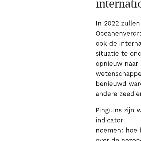
internat
In 2022 zullen
Oceanenverdra
ook de intern
situatie te on
opnieuw naar 
wetenschapper
benieuwd ware
andere zeedier
Pinguïns zijn 
indicator
noemen: hoe h
over de gezon