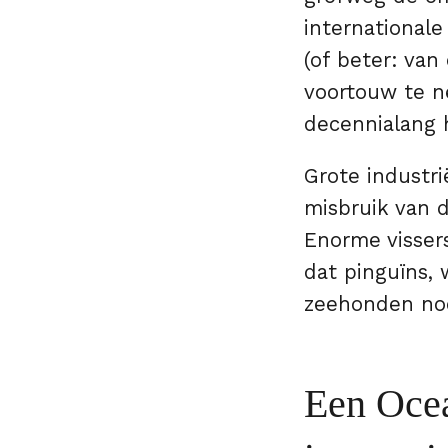
international
(of beter: van
voortouw te n
decennialang h
Grote industr
misbruik van 
Enorme visser
dat pinguïns, 
zeehonden no
Een Ocea