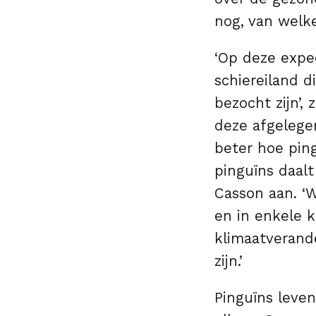
nog, van welk
‘Op deze expe
schiereiland d
bezocht zijn’,
deze afgelege
beter hoe ping
pinguïns daalt
Casson aan. ‘
en in enkele k
klimaatverande
zijn.’
Pinguïns leven