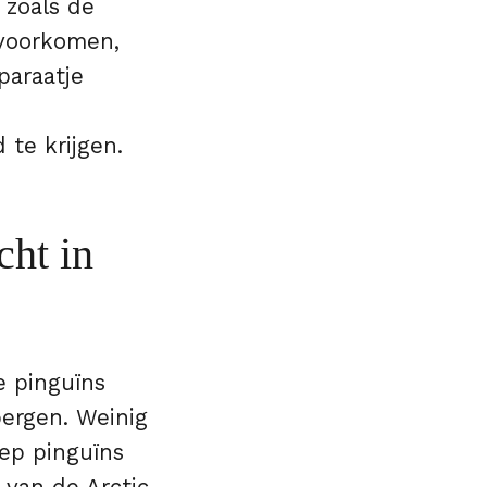
 zoals de
 voorkomen,
paraatje
 te krijgen.
cht in
e pinguïns
bergen. Weinig
ep pinguïns