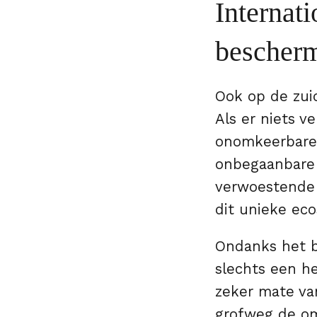
Internat
bescher
Ook op de zui
Als er niets v
onomkeerbare 
onbegaanbare 
verwoestende v
dit unieke ec
Ondanks het b
slechts een he
zeker mate va
grofweg de om