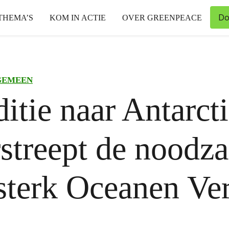
Do
THEMA’S
KOM IN ACTIE
OVER GREENPEACE
GEMEEN
itie naar Antarct
streept de noodz
sterk Oceanen Ve