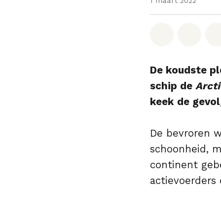
1 maart 2022
Deel op W
Deel 
De koudste pl
schip de
Arcti
keek de gevol
De bevroren wi
schoonheid, ma
continent gebe
actievoerders 