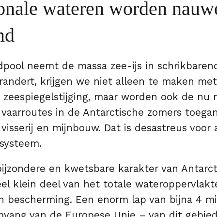
ionale wateren worden nauwe
md
dpool neemt de massa zee-ijs in schrikbaren
erandert, krijgen we niet alleen te maken met
zeespiegelstijging, maar worden ook de nu 
vaarroutes in de Antarctische zomers toegan
isserij en mijnbouw. Dat is desastreus voor a
osysteem.
ijzondere en kwetsbare karakter van Antarct
el klein deel van het totale wateroppervlakt
n bescherming. Een enorm lap van bijna 4 m
vang van de Europese Unie – van dit gebied 