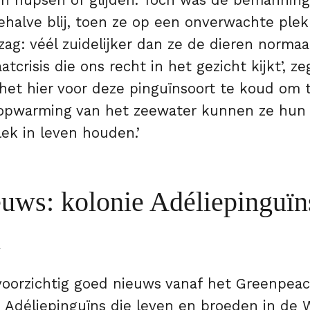
ien hupsen of glijden. Toch was de bemanning
ehalve blij, toen ze op een onverwachte plek
zag: véél zuidelijker dan ze de dieren norma
aatcrisis die ons recht in het gezicht kijkt’, ze
 het hier voor deze pinguïnsoort te koud om 
opwarming van het zeewater kunnen ze hun
ek in leven houden.’
uws: kolonie Adéliepinguïns
n
oorzichtig goed nieuws vanaf het Greenpeac
n Adéliepinguïns die leven en broeden in de