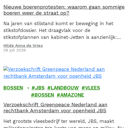
Nieuwe boerenprotesten: waarom gaan sommige
boeren weer de straat op?
Na jaren van stilstand komt er beweging in het
stikstofdossier. Het draagvlak voor de
stikstofplannen van kabinet-Jetten is aanzienlijk:
provincies, bouw- en duurzame
Hilde Anna de Vries
28 juli 2026
energieverenigingen, groene boeren, natuur- en
milieuclubs spraken…
BOSSEN
JBS
LANDBOUW
VLEES
BOSSEN
AMAZONE
Verzoekschrift Greenpeace Nederland aan
rechtbank Amsterdam voor openheid JBS
Het grootste vleesbedrijf ter wereld, JBS, maakt