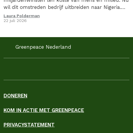
miljardenwinsten ten koste van mens en milieu. Nu
wil dit omstreden bedrijf uitbreiden naar Nigeria.
Wij kunnen en willen niet toekijken hoe JBS deze
Laura Polderman
22 juli 2026
verwoestende plannen vanuit Nederland uitrolt.
Daarom zetten we juridische stappen.
Greenpeace Nederland
DONEREN
KOM IN ACTIE MET GREENPEACE
PRIVACYSTATEMENT