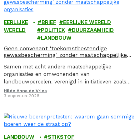
EERLIJKE
BRIEF
EERLIJKE WERELD
WERELD
POLITIEK
DUURZAAMHEID
LANDBOUW
Geen convenant ‘toekomstbestendige
gewasbescherming’ zonder maatschappelijke
organisaties
Samen met acht andere maatschappelijke
organisaties en omwonenden van
landbouwpercelen, verenigd in initiatieven zoals
AARDige Buren, roepen we staatssecretaris Erkens
Hilde Anna de Vries
3 augustus 2026
op om per direct te stoppen met het Convenant
toekomstbestendige gewasbescherming. Omdat het
convenant door geen enkele maatschappelijke
partij is ondertekend, ontbreekt het aan draagvlak
in de samenleving.
LANDBOUW
STIKSTOF