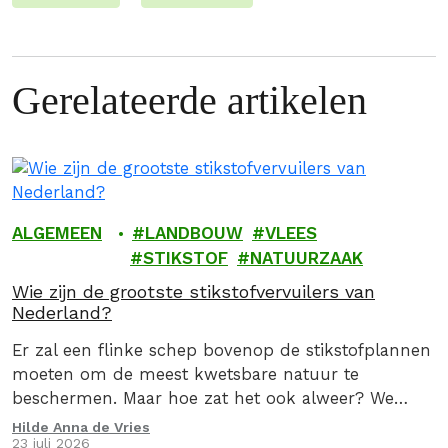
Gerelateerde artikelen
ALGEMEEN
LANDBOUW
VLEES
STIKSTOF
NATUURZAAK
Wie zijn de grootste stikstofvervuilers van
Nederland?
Er zal een flinke schep bovenop de stikstofplannen
moeten om de meest kwetsbare natuur te
beschermen. Maar hoe zat het ook alweer? We
geven je graag een stoomcursus
Hilde Anna de Vries
23 juli 2026
stikstofproblematiek.