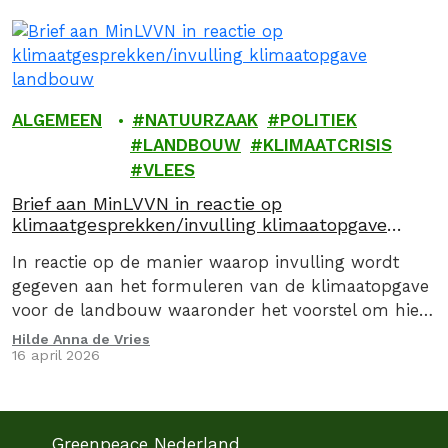
ALGEMEEN
NATUURZAAK
POLITIEK
LANDBOUW
KLIMAATCRISIS
VLEES
Brief aan MinLVVN in reactie op
klimaatgesprekken/invulling klimaatopgave
landbouw
In reactie op de manier waarop invulling wordt
gegeven aan het formuleren van de klimaatopgave
voor de landbouw waaronder het voorstel om hier
via een convenant invulling aan te geven, stuurden
Hilde Anna de Vries
16 april 2026
we op 16 april 2026, samen met de Caring Farmers
en 9 andere organsiaties een kritische brief aan de
Minister van Landbouw, Visserij, Voedselzekerheid…
Greenpeace Nederland