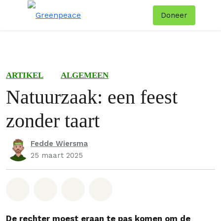
Doneer
Menu
Zoe
ARTIKEL
ALGEMEEN
Natuurzaak: een feest
zonder taart
Fedde Wiersma
25 maart 2025
Deel op Whatsapp
Deel op Facebook
Deel via Email
Share on Bluesky
De rechter moest eraan te pas komen om de