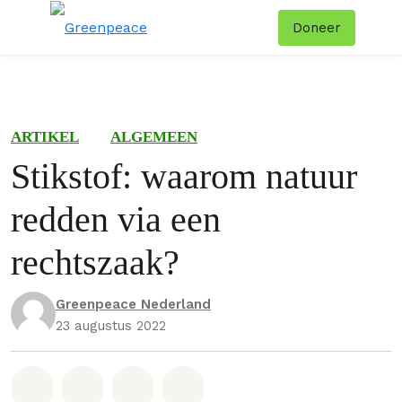
Doneer
Menu
Zoe
ARTIKEL
ALGEMEEN
Stikstof: waarom natuur
redden via een
rechtszaak?
Greenpeace Nederland
23 augustus 2022
Deel op Whatsapp
Deel op Facebook
Deel via Email
Share on Bluesky