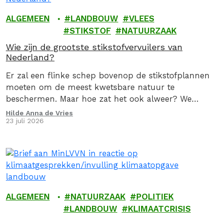
ALGEMEEN
LANDBOUW
VLEES
STIKSTOF
NATUURZAAK
Wie zijn de grootste stikstofvervuilers van
Nederland?
Er zal een flinke schep bovenop de stikstofplannen
moeten om de meest kwetsbare natuur te
beschermen. Maar hoe zat het ook alweer? We
geven je graag een stoomcursus
Hilde Anna de Vries
23 juli 2026
stikstofproblematiek.
ALGEMEEN
NATUURZAAK
POLITIEK
LANDBOUW
KLIMAATCRISIS