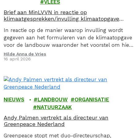
VLEES
Brief aan MinLVVN in reactie op
klimaatgesprekken/invulling klimaatopgave
landbouw
In reactie op de manier waarop invulling wordt
gegeven aan het formuleren van de klimaatopgave
voor de landbouw waaronder het voorstel om hier
via een convenant invulling aan te geven, stuurden
Hilde Anna de Vries
16 april 2026
we op 16 april 2026, samen met de Caring Farmers
en 9 andere organsiaties een kritische brief aan de
Minister van Landbouw, Visserij, Voedselzekerheid…
NIEUWS
LANDBOUW
ORGANISATIE
NATUURZAAK
Andy Palmen vertrekt als directeur van
Greenpeace Nederland
Greenpeace stopt met duo-directeurschap,