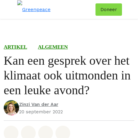
Doneer
Menu
Zoe
ARTIKEL
ALGEMEEN
Kan een gesprek over het
klimaat ook uitmonden in
een leuke avond?
Zinzi Van der Aar
20 september 2022
Deel op Whatsapp
Deel op Facebook
Deel via Email
Share on Bluesky