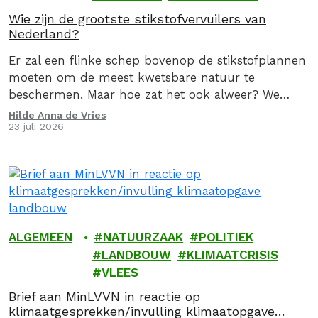
Wie zijn de grootste stikstofvervuilers van
Nederland?
Er zal een flinke schep bovenop de stikstofplannen
moeten om de meest kwetsbare natuur te
beschermen. Maar hoe zat het ook alweer? We
geven je graag een stoomcursus
Hilde Anna de Vries
23 juli 2026
stikstofproblematiek.
ALGEMEEN
NATUURZAAK
POLITIEK
LANDBOUW
KLIMAATCRISIS
VLEES
Brief aan MinLVVN in reactie op
klimaatgesprekken/invulling klimaatopgave