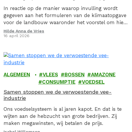
landbouw
In reactie op de manier waarop invulling wordt
gegeven aan het formuleren van de klimaatopgave
voor de landbouw waaronder het voorstel om hier
via een convenant invulling aan te geven, stuurden
Hilde Anna de Vries
16 april 2026
we op 16 april 2026, samen met de Caring Farmers
en 9 andere organsiaties een kritische brief aan de
Minister van Landbouw, Visserij, Voedselzekerheid…
ALGEMEEN
VLEES
BOSSEN
AMAZONE
CONSUMPTIE
VOEDSEL
Samen stoppen we de verwoestende vee-
industrie
Ons voedselsysteem is al jaren kapot. En dat is te
wijten aan de hebzucht van grote bedrijven. Zij
maken megawinsten, wij betalen de prijs.
Isabel Willemsen