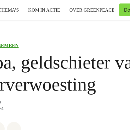
Do
THEMA’S
KOM IN ACTIE
OVER GREENPEACE
GEMEEN
a, geldschieter v
rverwoesting
s
24
hatsapp
op Facebook
Deel via Email
Share on Bluesky