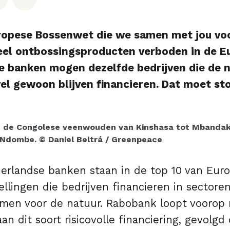
ropese Bossenwet die we samen met jou voo
veel ontbossingsproducten verboden in de E
 banken mogen dezelfde bedrijven die de 
l gewoon blijven financieren. Dat moet st
n de Congolese veenwouden van Kinshasa tot Mbandak
-Ndombe. © Daniel Beltrá / Greenpeace
derlandse banken staan in de top 10 van Eur
tellingen die bedrijven financieren in sectore
rmen voor de natuur. Rabobank loopt voorop 
 aan dit soort risicovolle financiering, gevolg