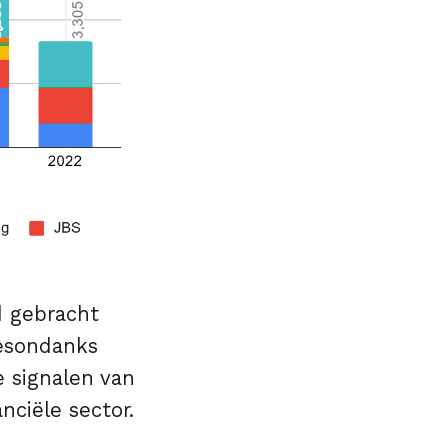
d gebracht
esondanks
e signalen van
nciële sector.