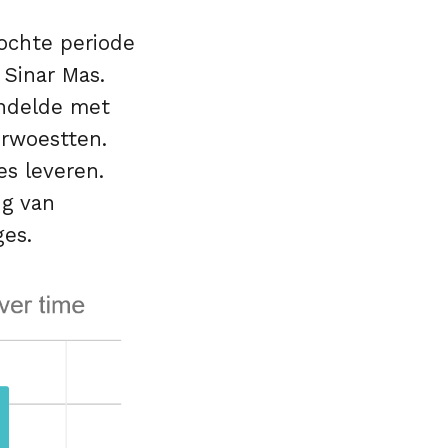
ochte periode
 Sinar Mas.
andelde met
erwoestten.
es leveren.
ng van
ges.