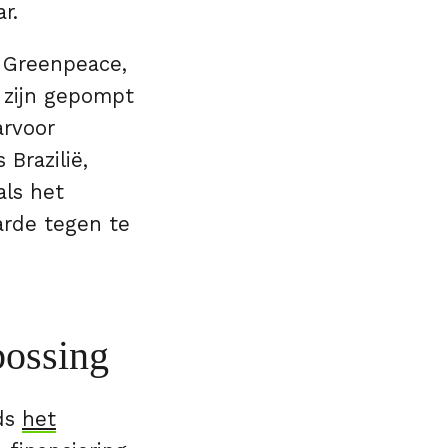
ar.
r Greenpeace,
 zijn gepompt
arvoor
Brazilië,
als het
rde tegen te
bossing
nds
het