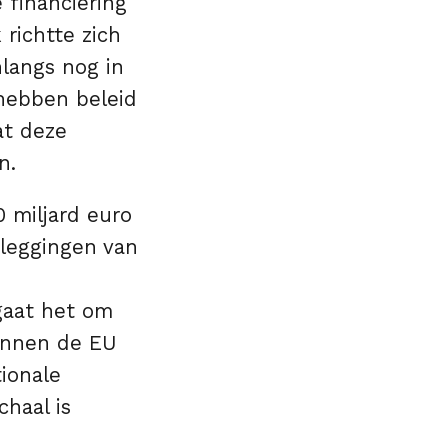
 financiering
 richtte zich
langs nog in
hebben beleid
at deze
n.
 miljard euro
eleggingen van
gaat het om
binnen de EU
tionale
haal is