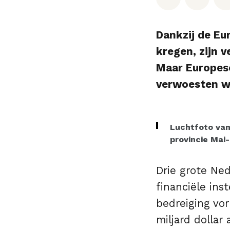
Dankzij de Eu
kregen, zijn 
Maar Europese
verwoesten we
Luchtfoto va
provincie Mai
Drie grote Ne
financiële ins
bedreiging vo
miljard dollar