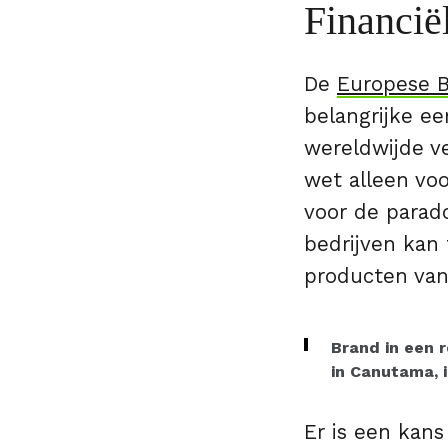
Financiël
De
Europese B
belangrijke e
wereldwijde v
wet alleen vo
voor de parad
bedrijven kan 
producten van
Brand in een 
in Canutama, 
Er is een kan