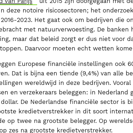
 van Parijs
uit 2015 zijn doorgegaan met de
in deze notoire risicosectoren; het onderzoek
 2016-2023. Het gaat ook om bedrijven die on
gebracht met natuurverwoesting. De banken 
ng, maar dat beleid zorgt er dus niet voor d
toppen. Daarvoor moeten echt wetten kome
ggen Europese financiële instellingen ook 60
ven. Dat is bijna een tiende (9,4%) van alle b
tellingen wereldwijd in deze bedrijven. Vooral
en en verzekeraars beleggen: in Nederland 
d dollar. De Nederlandse financiële sector is 
tste kredietverstrekker in dit soort interna
de op twee na grootste belegger. Op wereldsc
p zes na grootste kredietverstrekker.