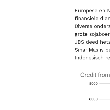
Europese en N
financiële die
Diverse onder
grote sojaboe
JBS deed hetz
Sinar Mas is b
Indonesisch r