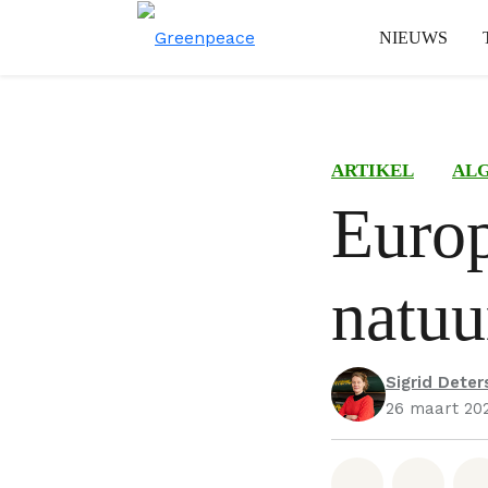
NIEUWS
ARTIKEL
AL
Europ
natuu
Sigrid Deter
26 maart 20
Deel op W
Deel 