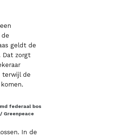
s een
 de
aas geldt de
 Dat zorgt
ekeraar
 terwijl de
 komen.
rmd federaal bos
 / Greenpeace
ossen. In de