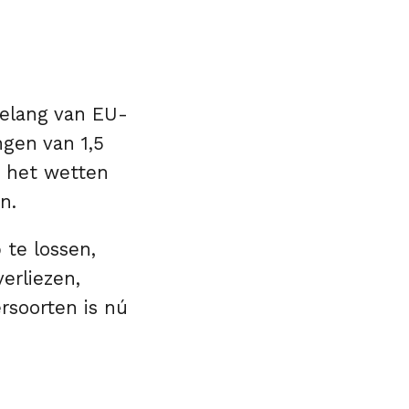
belang van EU-
ngen van 1,5
t het wetten
n.
 te lossen,
erliezen,
rsoorten is nú