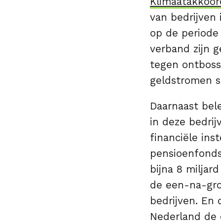
Klimaatakkoord
van bedrijven 
op de periode
verband zijn 
tegen ontbossi
geldstromen s
Daarnaast bele
in deze bedrij
financiële ins
pensioenfonds
bijna 8 miljar
de een-na-groo
bedrijven. En 
Nederland de o