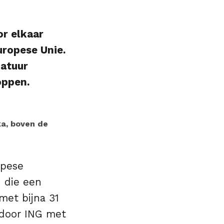
r elkaar
uropese Unie.
natuur
oppen.
a, boven de
opese
n die een
met bijna 31
d door ING met