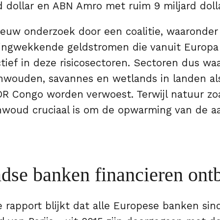
d dollar en ABN Amro met ruim 9 miljard doll
 nieuw onderzoek door een coalitie, waaronde
lingwekkende geldstromen die vanuit Europa
ctief in deze risicosectoren. Sectoren dus wa
nwouden, savannes en wetlands in landen als 
DR Congo worden verwoest. Terwijl natuur zo
oud cruciaal is om de opwarming van de aa
dse banken financieren ont
 rapport blijkt dat alle Europese banken si