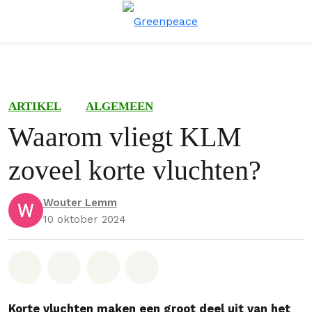
Menu
Zoe
ARTIKEL
ALGEMEEN
Waarom vliegt KLM
zoveel korte vluchten?
Wouter Lemm
10 oktober 2024
Deel op Whatsapp
Deel op Facebook
Deel via Email
Share on Bluesky
Korte vluchten maken een groot deel uit van het