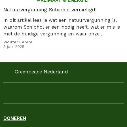
KLIMAAT & ENERGIE
Natuurvergunning Schiphol vernietigd!
In dit artikel lees je wat een natuurvergunning is,
waarom Schiphol er een nodig heeft, wat er mis is
met de huidige vergunning en waar onze
rechtszaak over gaat.
Wouter Lemm
3 juni 2025
Greenpeace Nederland
DONEREN