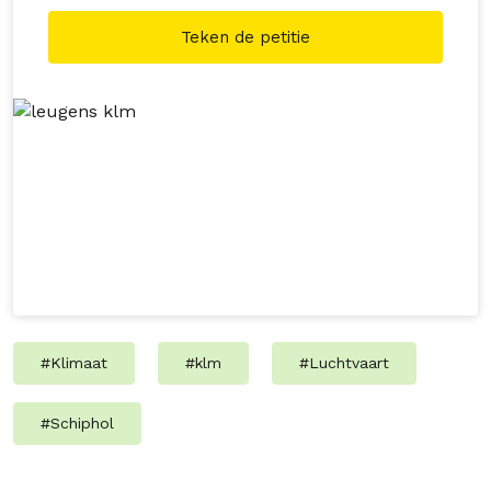
Teken de petitie
#
Klimaat
#
klm
#
Luchtvaart
#
Schiphol