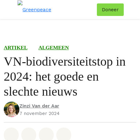
Doneer
Menu
Zoe
ARTIKEL
ALGEMEEN
VN-biodiversiteitstop in
2024: het goede en
slechte nieuws
Zinzi Van der Aar
7 november 2024
Deel op Whatsapp
Deel op Facebook
Deel via Email
Share on Bluesky