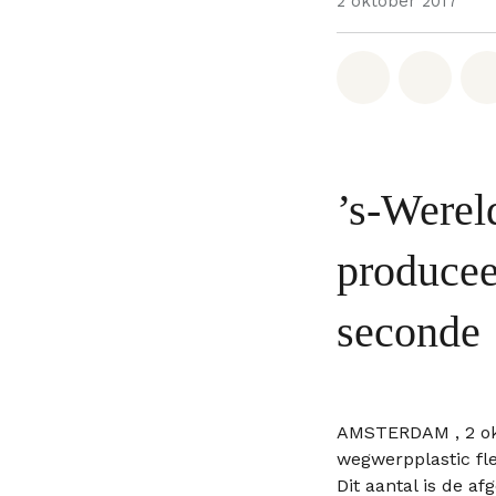
2 oktober 2017
Deel op W
Deel 
’s-Werel
producee
seconde
AMSTERDAM , 2 okt
wegwerpplastic fle
Dit aantal is de a