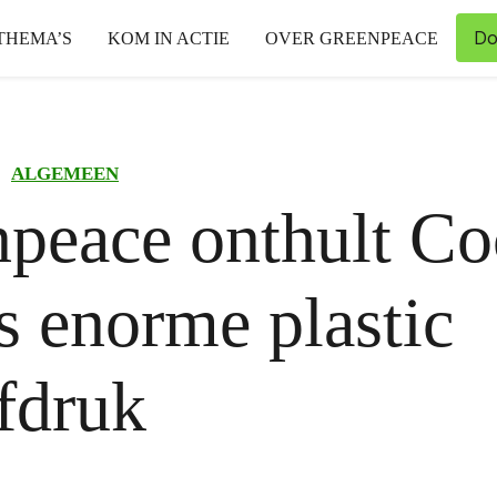
Do
THEMA’S
KOM IN ACTIE
OVER GREENPEACE
ALGEMEEN
peace onthult Co
s enorme plastic
fdruk