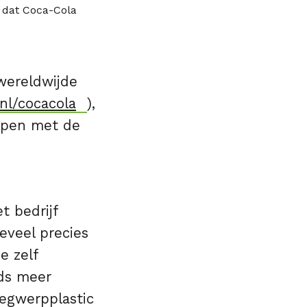
l dat Coca-Cola
wereldwijde
nl/cocacola
),
oppen met de
t bedrijf
eveel precies
e zelf
eds meer
wegwerpplastic