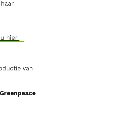
 haar
 u hier
oductie van
g Greenpeace