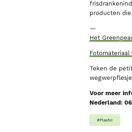
frisdrankenin
producten die
—
Het Greenpeace
Fotomateriaal 
Teken de peti
wegwerpflesj
Voor meer inf
Nederland: 0
#
Plastic