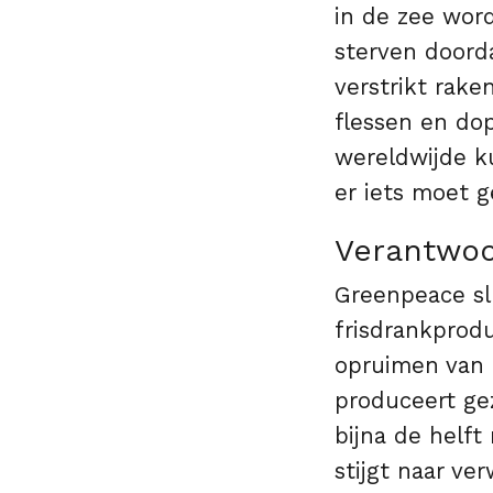
in de zee word
sterven doorda
verstrikt rake
flessen en do
wereldwijde k
er iets moet 
Verantwoo
Greenpeace slu
frisdrankprod
opruimen van h
produceert gez
bijna de helf
stijgt naar ve