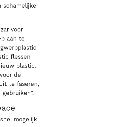
n schamelijke
izar voor
ep aan te
egwerpplastic
tic flessen
ieuw plastic.
 voor de
it te faseren,
 gebruiken”.
eace
snel mogelijk