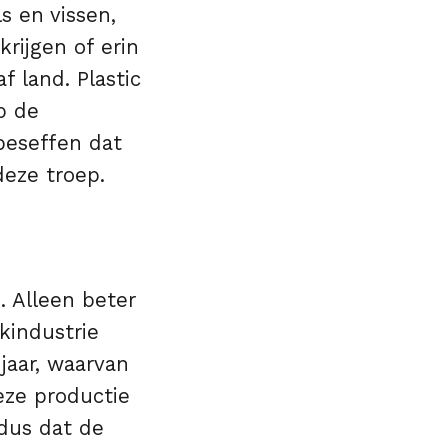
s en vissen,
rijgen of erin
f land. Plastic
p de
beseffen dat
eze troep.
 Alleen beter
kindustrie
jaar, waarvan
eze productie
 dus dat de