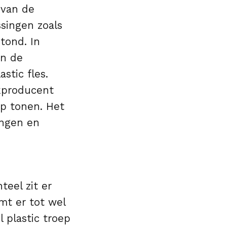
 van de
singen zoals
tond. In
an de
stic fles.
nkproducent
ap tonen. Het
engen en
eel zit er
mt er tot wel
l plastic troep