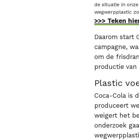
de situatie in onze
wegwerpplastic zo 
>>> Teken hier
Daarom start 
campagne, waa
om de frisdra
productie van
Plastic vo
Coca-Cola is d
produceert wer
weigert het b
onderzoek gaa
wegwerpplastic