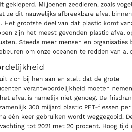
t gekieperd. Miljoenen zeedieren, zoals vogel
t ze dit nauwelijks afbreekbare afval binnenk
n. Het grootste deel van dat plastic komt vana
ppen zijn het meest gevonden plastic afval o
usten. Steeds meer mensen en organisaties 
gebeuren om onze oceanen te redden van al d
rdelijkheid
it zich bij hen aan en stelt dat de grote
ucenten verantwoordelijkheid moeten nemen.
et afval is namelijk niet genoeg. De frisdran
amenlijk 300 miljard plastic PET-flessen per 
t na één keer gebruiken wordt weggegooid. D
rwachting tot 2021 met 20 procent. Hoog tijd