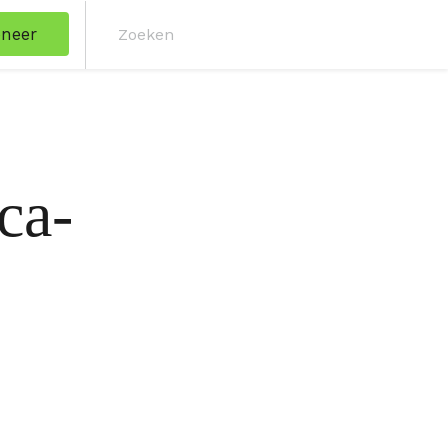
neer
Zoe
ca-