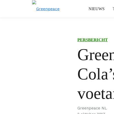
NIEUWS
PERSBERICHT
Green
Cola’
voeta
Greenpeace NL