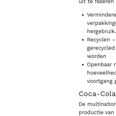
uit te fasere
Vermindere
verpakking
hergebruik.
Recyclen –
gerecycled
worden
Openbaar m
hoeveelhed
voortgang
Coca-Cola 
De multinatio
productie van