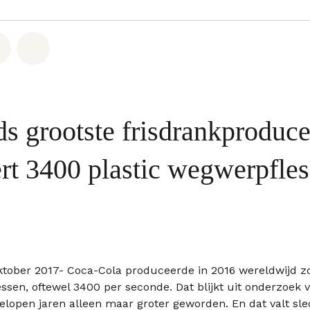
hatsapp
op Facebook
Deel via Email
Share on Bluesky
ds grootste frisdrankproduce
rt 3400 plastic wegwerpfles
ober 2017- Coca-Cola produceerde in 2016 wereldwijd zo’
ssen, oftewel 3400 per seconde. Dat blijkt uit onderzoek
fgelopen jaren alleen maar groter geworden. En dat valt sl