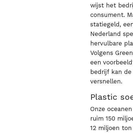
wijst het bedr
consument. Ma
statiegeld, ee
Nederland spee
hervulbare pla
Volgens Green
een voorbeeld
bedrijf kan d
versnellen.
Plastic so
Onze oceanen 
ruim 150 miljo
12 miljoen ton