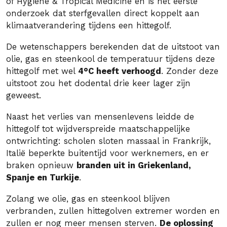
of Hygiene & Tropical Medicine en is het eerste
onderzoek dat sterfgevallen direct koppelt aan
klimaatverandering tijdens een hittegolf.
De wetenschappers berekenden dat de uitstoot van
olie, gas en steenkool de temperatuur tijdens deze
hittegolf met wel
4°C heeft verhoogd
. Zonder deze
uitstoot zou het dodental drie keer lager zijn
geweest.
Naast het verlies van mensenlevens leidde de
hittegolf tot wijdverspreide maatschappelijke
ontwrichting: scholen sloten massaal in Frankrijk,
Italië beperkte buitentijd voor werknemers, en er
braken opnieuw
branden uit in Griekenland,
Spanje en Turkije
.
Zolang we olie, gas en steenkool blijven
verbranden, zullen hittegolven extremer worden en
zullen er nog meer mensen sterven.
De oplossing