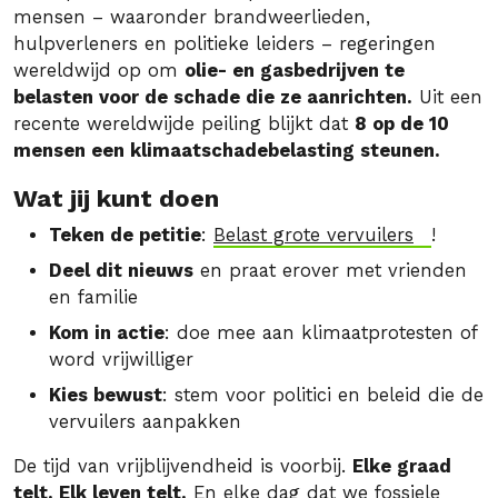
mensen – waaronder brandweerlieden,
hulpverleners en politieke leiders – regeringen
wereldwijd op om
olie- en gasbedrijven te
belasten voor de schade die ze aanrichten.
Uit een
recente wereldwijde peiling blijkt dat
8 op de 10
mensen een klimaatschadebelasting steunen.
Wat jij kunt doen
Teken de petitie
:
Belast grote vervuilers
!
Deel dit nieuws
en praat erover met vrienden
en familie
Kom in actie
: doe mee aan klimaatprotesten of
word vrijwilliger
Kies bewust
: stem voor politici en beleid die de
vervuilers aanpakken
De tijd van vrijblijvendheid is voorbij.
Elke graad
telt. Elk leven telt.
En elke dag dat we fossiele