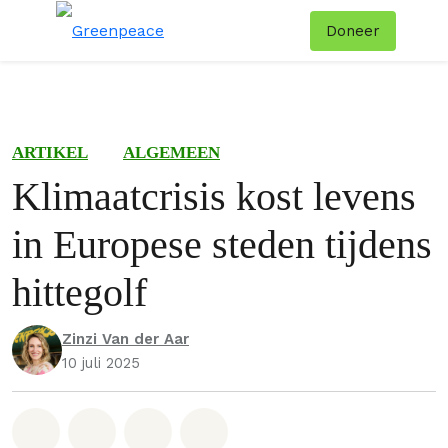
Doneer
Menu
Zoe
ARTIKEL
ALGEMEEN
Klimaatcrisis kost levens
in Europese steden tijdens
hittegolf
Zinzi Van der Aar
10 juli 2025
Deel op Whatsapp
Deel op Facebook
Deel via Email
Share on Bluesky