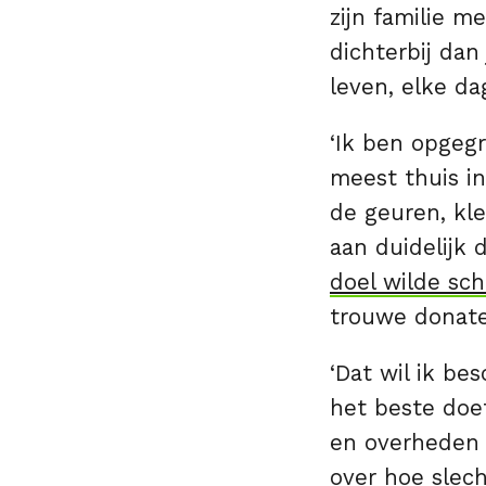
zijn familie m
dichterbij dan
leven, elke da
‘Ik ben opgegr
meest thuis in
de geuren, kle
aan duidelijk 
doel wilde sc
trouwe donateu
‘Dat wil ik b
het beste doet
en overheden 
over hoe slech