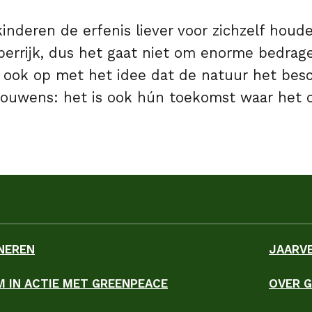
inderen de erfenis liever voor zichzelf houden,
perrijk, dus het gaat niet om enorme bedrag
 ook op met het idee dat de natuur het be
rouwens: het is ook hún toekomst waar het o
NEREN
JAARV
M IN ACTIE MET GREENPEACE
OVER 
ky