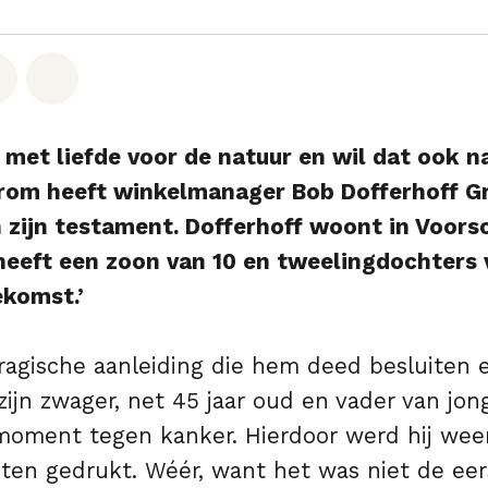
hatsapp
op Facebook
Deel via Email
Share on Bluesky
 met liefde voor de natuur en wil dat ook n
arom heeft winkelmanager Bob Dofferhoff 
zijn testament. Dofferhoff woont in Voorsc
eeft een zoon van 10 en tweelingdochters v
ekomst.’
ragische aanleiding die hem deed besluiten
ijn zwager, net 45 jaar oud en vader van jon
moment tegen kanker. Hierdoor werd hij weer
iten gedrukt. Wéér, want het was niet de eer