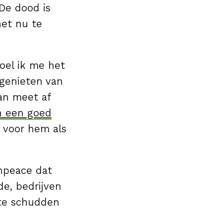
‘De dood is
het nu te
oel ik me het
 genieten van
van meet af
n een goed
 voor hem als
enpeace dat
de, bedrijven
te schudden