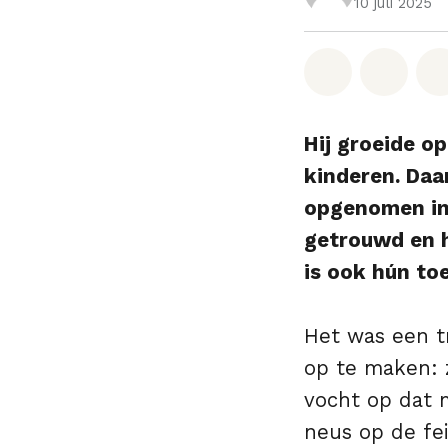
10 juli 2025
Deel op W
Deel 
Hij groeide op
kinderen. Da
opgenomen in 
getrouwd en h
is ook hún to
Het was een t
op te maken: z
vocht op dat 
neus op de fe