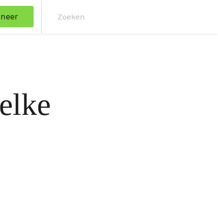
neer
Zoe
 elke