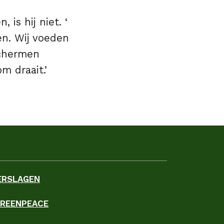
 is hij niet. ‘
en. Wij voeden
schermen
m draait.’
ERSLAGEN
GREENPEACE