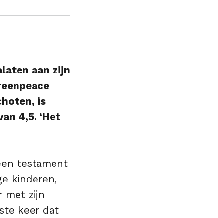
alaten aan zijn
Greenpeace
hoten, is
an 4,5. ‘Het
 een testament
ge kinderen,
 met zijn
ste keer dat