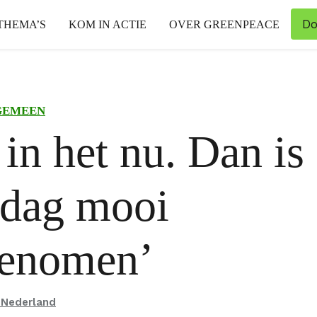
Do
THEMA’S
KOM IN ACTIE
OVER GREENPEACE
GEMEEN
 in het nu. Dan is
 dag mooi
enomen’
 Nederland