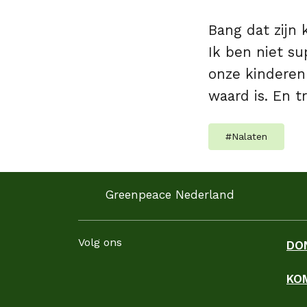
Bang dat zijn k
Ik ben niet su
onze kinderen
waard is. En t
#
Nalaten
Greenpeace Nederland
Volg ons
DO
KO
Facebook
Instagram
LinkedIn
YouTube
WhatsApp
TikTok
Threads
Blues