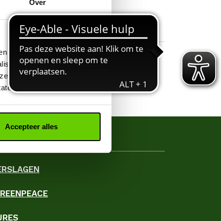
Over
ken we cookies en
aliseren en ons
ze site met onze 263
tatement.
Accepteer alles
ERSLAGEN
GREENPEACE
URES