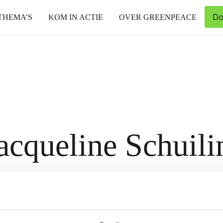
Do
THEMA’S
KOM IN ACTIE
OVER GREENPEACE
acqueline Schuili