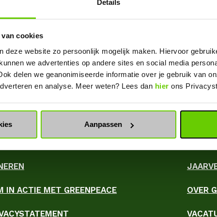
Details
 van cookies
n deze website zo persoonlijk mogelijk maken. Hiervoor gebrui
 kunnen we advertenties op andere sites en social media person
eline Schuiling
Ook delen we geanonimiseerde informatie over je gebruik van on
 adverteren en analyse. Meer weten? Lees dan
hier
ons Privacys
kies
Aanpassen
NEREN
JAARV
M IN ACTIE MET GREENPEACE
OVER 
ky
IVACYSTATEMENT
VACAT