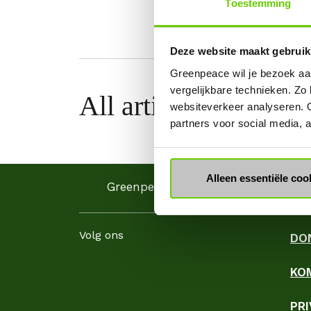
Toestemming
Deze website maakt gebruik
Greenpeace wil je bezoek aa
vergelijkbare technieken. Zo
All articles by Jacqu
websiteverkeer analyseren. 
partners voor social media,
Alleen essentiële coo
Greenpeace Nederland
Volg ons
DO
KO
Facebook
Instagram
LinkedIn
YouTube
WhatsApp
TikTok
Threads
Blues
PR