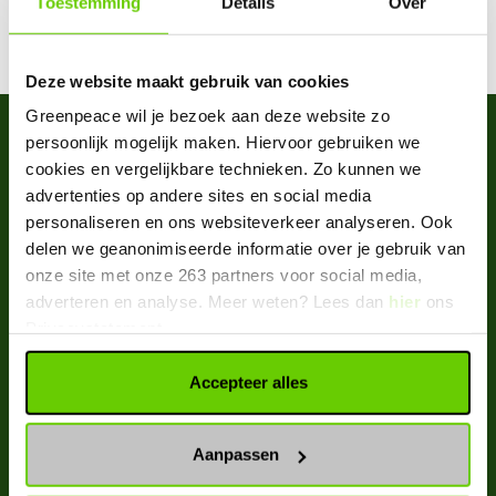
Toestemming
Details
Over
All articles by Shewanie Tewarie
Deze website maakt gebruik van cookies
Greenpeace wil je bezoek aan deze website zo
Greenpeace Nederland
persoonlijk mogelijk maken. Hiervoor gebruiken we
cookies en vergelijkbare technieken. Zo kunnen we
advertenties op andere sites en social media
personaliseren en ons websiteverkeer analyseren. Ook
delen we geanonimiseerde informatie over je gebruik van
onze site met onze 263 partners voor social media,
adverteren en analyse. Meer weten? Lees dan
hier
ons
DONEREN
Privacystatement.
KOM IN ACTIE MET GREENPEACE
Accepteer alles
PRIVACYSTATEMENT
Aanpassen
COOKIEVERKLARING