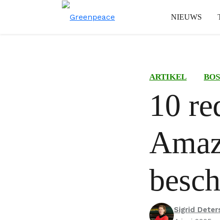
NIEUWS
ARTIKEL
BOS
10 re
Amaz
besc
Sigrid Deter