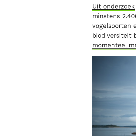
Uit onderzoek
minstens 2.406
vogelsoorten e
biodiversitei
momenteel mee