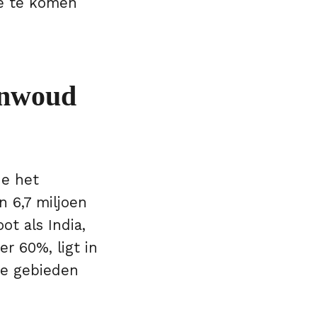
tie te komen
enwoud
ne het
 6,7 miljoen
ot als India,
r 60%, ligt in
de gebieden