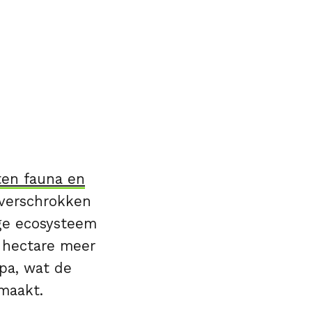
ten fauna en
nverschrokken
ige ecosysteem
 hectare meer
pa, wat de
 maakt.