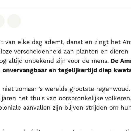
hatsapp
op Facebook
Deel via Email
Share on Bluesky
 van elke dag ademt, danst en zingt het A
loze verscheidenheid aan planten en dieren
og altijd onbekend zijn voor de mens.
De Ama
 onvervangbaar en tegelijkertijd diep kwet
niet zomaar ’s werelds grootste regenwoud. 
jaren het thuis van oorspronkelijke volkeren
oniale aanvallen zijn blijven strijden om hu