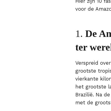
Hier zijn 10 f
voor de Amaz
1.
De Am
ter were
Verspreid ove
grootste trop
vierkante kilom
het grootste l
Brazilië. Na 
met de groots