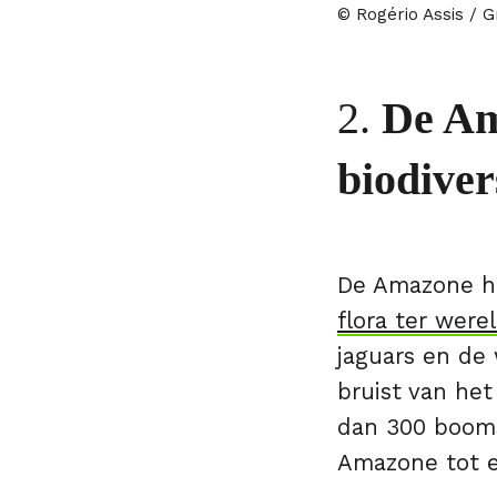
© Rogério Assis / 
2.
De Am
biodiver
De Amazone h
flora ter were
jaguars en de 
bruist van he
dan 300 booms
Amazone tot ee