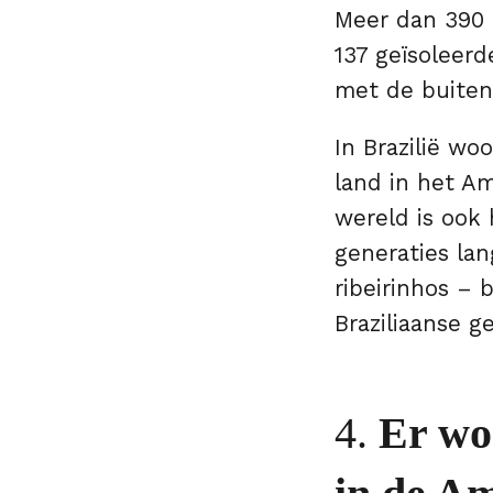
Meer dan 390 
137 geïsoleer
met de buiten
In Brazilië w
land in het A
wereld is ook 
generaties lan
ribeirinhos – 
Braziliaanse 
4.
Er wo