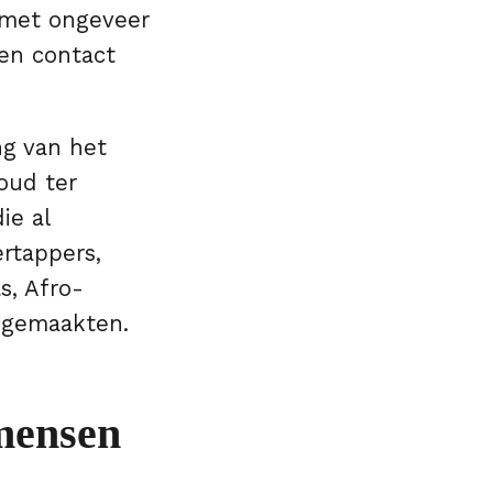
 met ongeveer
en contact
ng van het
oud ter
ie al
ertappers,
s, Afro-
 gemaakten.
mensen