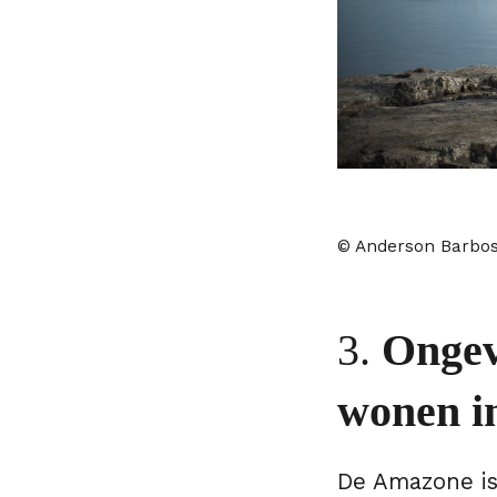
© Anderson Barbo
3.
Ongev
wonen i
De Amazone is 