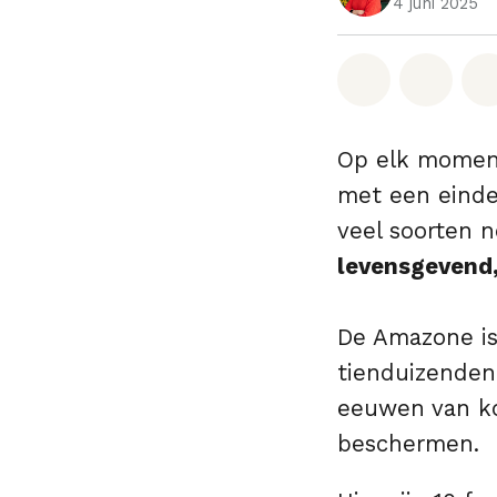
4 juni 2025
Deel op W
Deel 
Op elk moment
met een einde
veel soorten n
levensgevend,
De Amazone is 
tienduizenden 
eeuwen van kol
beschermen.