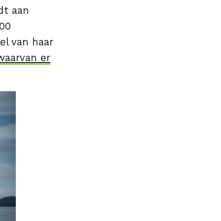
dt aan
300
el van haar
waarvan er