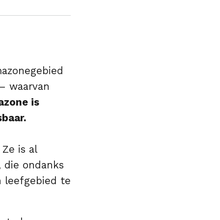
mazonegebied
 – waarvan
zone is
sbaar.
Ze is al
, die ondanks
n leefgebied te