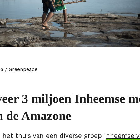
sa / Greenpeace
eer 3 miljoen Inheemse m
n de Amazone
het thuis van een diverse groep I
nheemse v