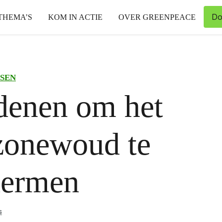
Do
THEMA’S
KOM IN ACTIE
OVER GREENPEACE
SEN
denen om het
onewoud te
hermen
s