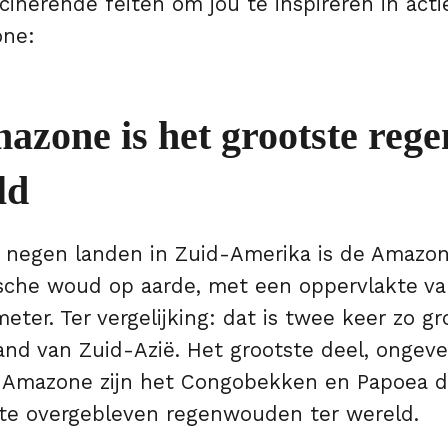
ascinerende feiten om jou te inspireren in ac
one:
azone is het grootste reg
ld
r negen landen in Zuid-Amerika is de Amazo
ische woud op aarde, met een oppervlakte van
eter. Ter vergelijking: dat is twee keer zo gro
and van Zuid-Azië. Het grootste deel, ongevee
de Amazone zijn het Congobekken en Papoea 
te overgebleven regenwouden ter wereld.