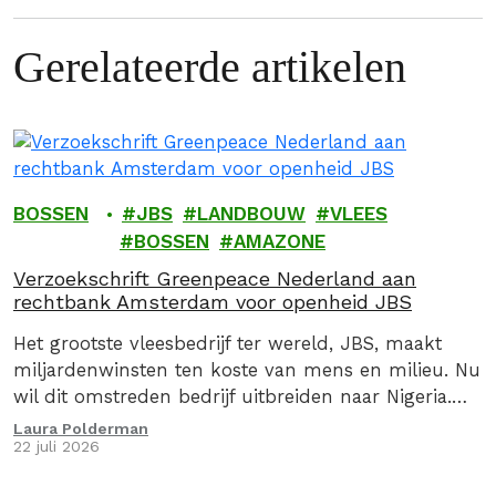
Gerelateerde artikelen
BOSSEN
JBS
LANDBOUW
VLEES
BOSSEN
AMAZONE
Verzoekschrift Greenpeace Nederland aan
rechtbank Amsterdam voor openheid JBS
Het grootste vleesbedrijf ter wereld, JBS, maakt
miljardenwinsten ten koste van mens en milieu. Nu
wil dit omstreden bedrijf uitbreiden naar Nigeria.
Wij kunnen en willen niet toekijken hoe JBS deze
Laura Polderman
22 juli 2026
verwoestende plannen vanuit Nederland uitrolt.
Daarom zetten we juridische stappen.