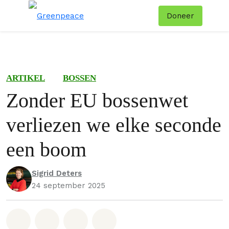
Doneer
Menu
Zoe
ARTIKEL
BOSSEN
Zonder EU bossenwet
verliezen we elke seconde
een boom
Sigrid Deters
24 september 2025
Deel op Whatsapp
Deel op Facebook
Deel via Email
Share on Bluesky