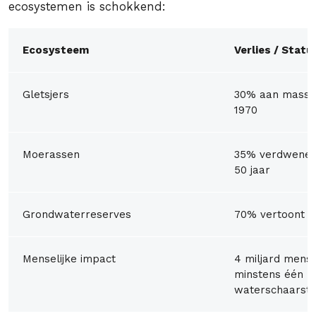
ecosystemen is schokkend:
Ecosysteem
Verlies / Statu
Gletsjers
30% aan massa 
1970
Moerassen
35% verdwenen 
50 jaar
Grondwaterreserves
70% vertoont e
Menselijke impact
4 miljard men
minstens één m
waterschaarst