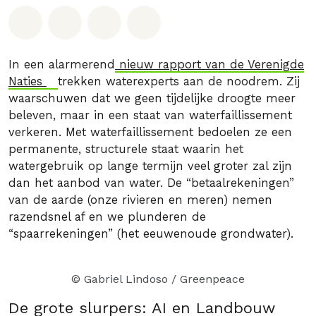
Deel op Whatsapp
Deel op Facebook
Deel via Email
Share on Bluesky
In een alarmerend
nieuw rapport van de Verenigde
Naties
trekken waterexperts aan de noodrem. Zij
waarschuwen dat we geen tijdelijke droogte meer
beleven, maar in een staat van waterfaillissement
verkeren. Met waterfaillissement bedoelen ze een
permanente, structurele staat waarin het
watergebruik op lange termijn veel groter zal zijn
dan het aanbod van water. De “betaalrekeningen”
van de aarde (onze rivieren en meren) nemen
razendsnel af en we plunderen de
“spaarrekeningen” (het eeuwenoude grondwater).
© Gabriel Lindoso / Greenpeace
De grote slurpers: AI en Landbouw