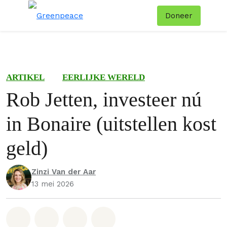
Doneer
Menu
Zoe
ARTIKEL
EERLIJKE WERELD
Rob Jetten, investeer nú
in Bonaire (uitstellen kost
geld)
Zinzi Van der Aar
13 mei 2026
Deel op Whatsapp
Deel op Facebook
Deel via Email
Share on Bluesky