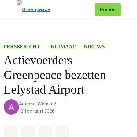
Doneer
Menu
Zoe
PERSBERICHT
KLIMAAT
|
NIEUWS
Actievoerders
Greenpeace bezetten
Lelystad Airport
Anneke Wensing
12 februari 2026
Deel op Whatsapp
Deel op Facebook
Deel via Email
Share on Bluesky