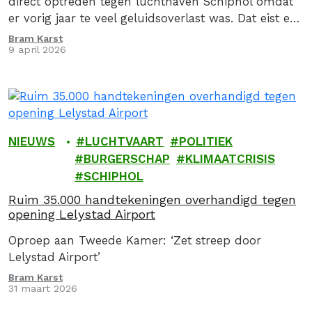
direct optreden tegen luchthaven Schiphol omdat
er vorig jaar te veel geluidsoverlast was. Dat eist een
brede coalitie van omwonenden en…
Bram Karst
9 april 2026
NIEUWS
LUCHTVAART
POLITIEK
BURGERSCHAP
KLIMAATCRISIS
SCHIPHOL
Ruim 35.000 handtekeningen overhandigd tegen
opening Lelystad Airport
Oproep aan Tweede Kamer: ‘Zet streep door
Lelystad Airport’
Bram Karst
31 maart 2026