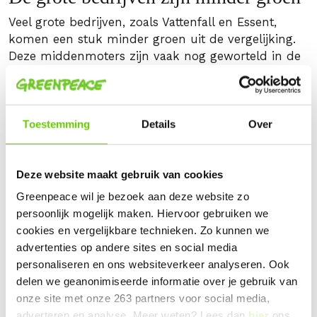
Veel grote bedrijven, zoals Vattenfall en Essent,
komen een stuk minder groen uit de vergelijking.
Deze middenmoters zijn vaak nog geworteld in de
vervuilende fossiele energie, maar investeren soms
via hun moederbedrijven ook in duurzame energie.
Zo scoort Eneco een 9, maar haalt Essent met een
4 geen voldoende.
Toestemming
Details
Over
Deze website maakt gebruik van cookies
Greenpeace wil je bezoek aan deze website zo
persoonlijk mogelijk maken. Hiervoor gebruiken we
cookies en vergelijkbare technieken. Zo kunnen we
advertenties op andere sites en social media
personaliseren en ons websiteverkeer analyseren. Ook
delen we geanonimiseerde informatie over je gebruik van
onze site met onze 263 partners voor social media,
adverteren en analyse. Meer weten? Lees dan
hier
ons