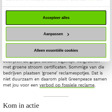
Privacystatement.
Wat is duurzame energie?
Accepteer alles
Helaas zijn er ook nog een hoop stroomleveranciers
waarbij de betrokkenheid bij kolen- of
Aanpassen
kerncentrales wordt overschaduwd door eventuele
duurzame initiatieven. Deze bedrijven kopen grijze
stroom in, maar verkopen dit als groene stroom
Alleen essentiële cookies
aan de consumenten. Dit kan doordat deze
bedrijven de grijze stroom eigenlijk ‘vergroenen’
met groene stroom certificaten. Sommige van die
bedrijven plaatsen ‘groene’ reclamespotjes. Dat is
niet duurzaam en daarom pleit Greenpeace samen
met jou voor een
verbod op fossiele reclame
.
Kom in actie