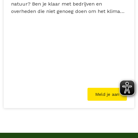
natuur? Ben je klaar met bedrijven en
overheden die niet genoeg doen om het klimaat
en de natuur te beschermen? Wij komen samen
met jou vastberaden en inventief in actie voor
een groene, duurzame wereld. Stap voor stap,
met bijzondere acties en ook in jouw…
Meld je aan