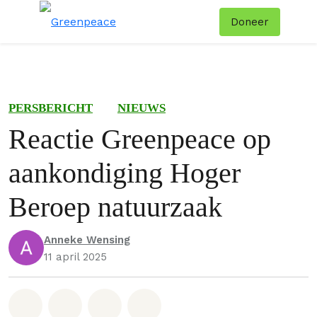
Doneer
Menu
Zoe
PERSBERICHT
NIEUWS
Reactie Greenpeace op
aankondiging Hoger
Beroep natuurzaak
Anneke Wensing
11 april 2025
Deel op Whatsapp
Deel op Facebook
Deel via Email
Share on Bluesky