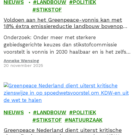
NIEUWS
LANDBOUW
POLITIEK
STIKSTOF
Voldoen aan het Greenpeace-vonnis kan met
18% éxtra emissiereductie landbouw bovenop
staand beleid
Onderzoek: Onder meer met sterkere
gebiedsgerichte keuzes dan stikstofcommissie
voorstelt is vonnis in 2030 haalbaar en is het zelfs
mogelijk meer natuur te beschermen.
Anneke Wensing
20 november 2025
NIEUWS
LANDBOUW
POLITIEK
STIKSTOF
NATUURZAAK
Greenpeace Nederland dient uiterst kritische