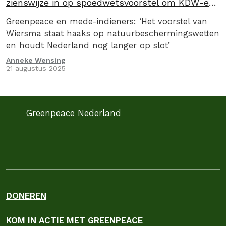
zienswijze in op spoedwetsvoorstel om KDW-en
uit de wet te halen
Greenpeace en mede-indieners: ‘Het voorstel van
Wiersma staat haaks op natuurbeschermingswetten
en houdt Nederland nog langer op slot’
Anneke Wensing
21 augustus 2025
Greenpeace Nederland
DONEREN
KOM IN ACTIE MET GREENPEACE