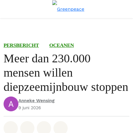
Menu
Zoe
PERSBERICHT
OCEANEN
Meer dan 230.000
mensen willen
diepzeemijnbouw stoppen
Anneke Wensing
9 juni 2026
Deel op Whatsapp
Deel op Facebook
Deel via Email
Share on Bluesky