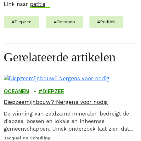
Link naar
petitie
#
Diepzee
#
Oceanen
#
Politiek
Gerelateerde artikelen
OCEANEN
DIEPZEE
Diepzeemijnbouw? Nergens voor nodig
De winning van zeldzame mineralen bedreigt de
diepzee, bossen en lokale en Inheemse
gemeenschappen. Uniek onderzoek laat zien dat
diepzeemijnbouw en natuurverwoesting op land
Jacqueline Schuiling