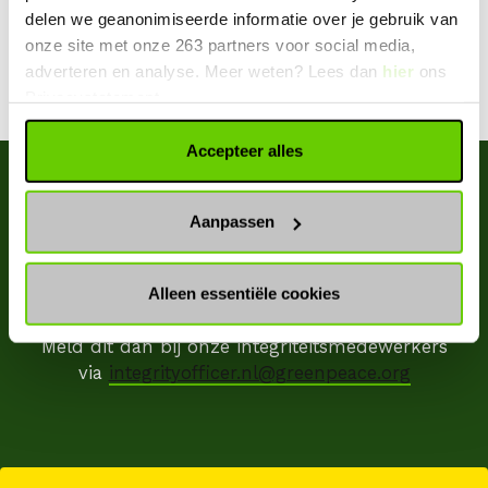
discriminatie (op basis van huidskleur, sociaal-
delen we geanonimiseerde informatie over je gebruik van
culturele achtergrond, man-vrouw, geaardheid,
onze site met onze 263 partners voor social media,
leeftijd)
adverteren en analyse. Meer weten? Lees dan
hier
ons
Privacystatement.
Accepteer alles
Aanpassen
Melden van een integriteitsschending
Alleen essentiële cookies
Heb je te maken met ongewenst gedrag of een
(mogelijke) integriteitsschending?
Meld dit dan bij onze integriteitsmedewerkers
via
integrityofficer.nl@greenpeace.org