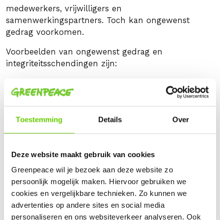
medewerkers, vrijwilligers en
samenwerkingspartners. Toch kan ongewenst
gedrag voorkomen.
Voorbeelden van ongewenst gedrag en
integriteitsschendingen zijn:
strafbare feiten zoals diefstal, verduistering,
fraude en corruptie
misbruik van bevoegdheden
belangenverstrengeling
Toestemming
Details
Over
misbruik of lekken van informatie
pesten (bijvoorbeeld structureel buitensluiten
en negeren, kwaadsprekerij, beledigende
Deze website maakt gebruik van cookies
opmerkingen, bijnamen geven, vloeken,
Greenpeace wil je bezoek aan deze website zo
schelden)
persoonlijk mogelijk maken. Hiervoor gebruiken we
seksuele en niet-seksuele intimidatie (zoals
cookies en vergelijkbare technieken. Zo kunnen we
lichamelijke aanraking, verbale en non-verbale
advertenties op andere sites en social media
bedreiging, seksistische opmerkingen)
personaliseren en ons websiteverkeer analyseren. Ook