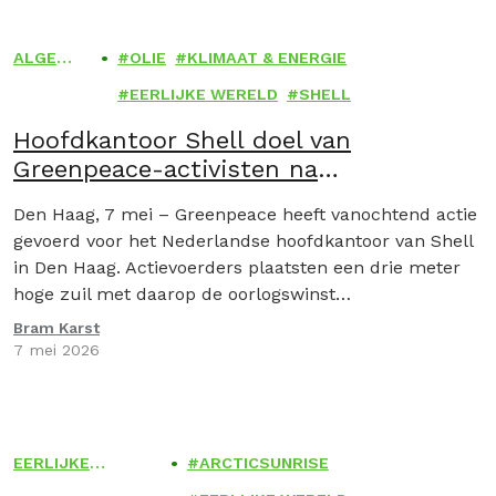
ALGEM
OLIE
KLIMAAT & ENERGIE
EEN
EERLIJKE WERELD
SHELL
Hoofdkantoor Shell doel van
Greenpeace-activisten na
bekendmaking van 6,92 miljard
Den Haag, 7 mei – Greenpeace heeft vanochtend actie
oorlogswinst
gevoerd voor het Nederlandse hoofdkantoor van Shell
in Den Haag. Actievoerders plaatsten een drie meter
hoge zuil met daarop de oorlogswinst…
Bram Karst
7 mei 2026
EERLIJKE
ARCTICSUNRISE
WERELD