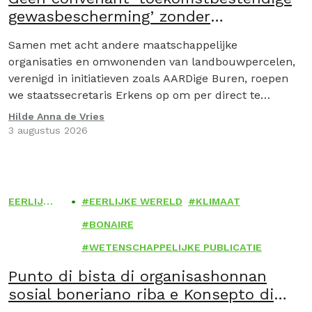
gewasbescherming’ zonder
maatschappelijke organisaties
Samen met acht andere maatschappelijke
organisaties en omwonenden van landbouwpercelen,
verenigd in initiatieven zoals AARDige Buren, roepen
we staatssecretaris Erkens op om per direct te
stoppen met het Convenant toekomstbestendige
Hilde Anna de Vries
gewasbescherming. Omdat het convenant door geen
3 augustus 2026
enkele maatschappelijke partij is ondertekend,
ontbreekt het aan draagvlak in de samenleving.
EERLIJK
EERLIJKE WERELD
KLIMAAT
E
BONAIRE
WERELD
WETENSCHAPPELIJKE PUBLICATIE
Punto di bista di organisashonnan
sosial boneriano riba e Konsepto di