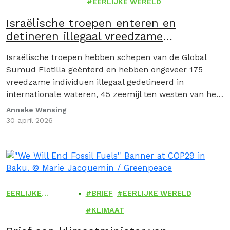
EERLIJKE WERELD
Israëlische troepen enteren en
detineren illegaal vreedzame
deelnemers van de Global Sumud
Israëlische troepen hebben schepen van de Global
Flotilla
Sumud Flotilla geënterd en hebben ongeveer 175
vreedzame individuen illegaal gedetineerd in
internationale wateren, 45 zeemijl ten westen van het
Griekse eiland Kythira…
Anneke Wensing
30 april 2026
EERLIJKE
BRIEF
EERLIJKE WERELD
WERELD
KLIMAAT