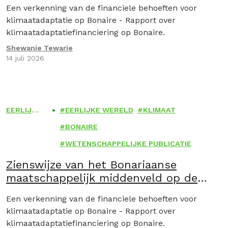
Strategia Nashonal pa Adaptashon
Een verkenning van de financiele behoeften voor
klimátiko (NAS) 2026
klimaatadaptatie op Bonaire - Rapport over
klimaatadaptatiefinanciering op Bonaire.
Shewanie Tewarie
14 juli 2026
EERLIJK
EERLIJKE WERELD
KLIMAAT
E
BONAIRE
WERELD
WETENSCHAPPELIJKE PUBLICATIE
Zienswijze van het Bonariaanse
maatschappelijk middenveld op de
Ontwerp-Nationale-
Een verkenning van de financiele behoeften voor
Klimaatadaptatiestrategie (NAS) 2026
klimaatadaptatie op Bonaire - Rapport over
klimaatadaptatiefinanciering op Bonaire.