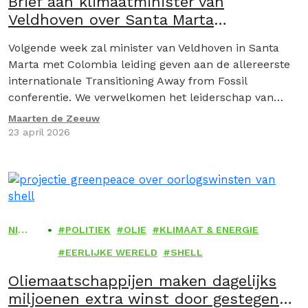
Brief aan klimaatminister van
Veldhoven over Santa Marta
conferentie en rechtvaardig uitfaseren
Volgende week zal minister van Veldhoven in Santa
van fossiele brandstoffen
Marta met Colombia leiding geven aan de allereerste
internationale Transitioning Away from Fossil
conferentie. We verwelkomen het leiderschap van
Nederland en Colombia om de conferentie te
Maarten de Zeeuw
organiseren in Santa Marta. Nu de gevolgen van de
23 april 2026
klimaatcrisis snel ingrijpender worden en de
energiecrisis tot instabiliteit en onzekerheid leidt,…
NIEU
POLITIEK
OLIE
KLIMAAT & ENERGIE
WS
EERLIJKE WERELD
SHELL
Oliemaatschappijen maken dagelijks
miljoenen extra winst door gestegen