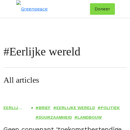
Doneer
Menu
Zoe
#
Eerlijke wereld
All articles
EERLIJKE
BRIEF
EERLIJKE WERELD
POLITIEK
WERELD
DUURZAAMHEID
LANDBOUW
Geen convenant ‘toekomstbestendige