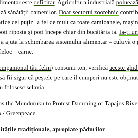
limentar este
deficitar
. Agricultura industrială
poluează
ază sănătății oamenilor.
Doar sectorul zootehnic
contrib
ice cel puțin la fel de mult ca toate camioanele, mașini
poți riposta și poți începe chiar din bucătăria ta.
Ia-ți u
a ajuta la schimbarea sistemului alimentar – cultivă o
deloc – carne.
ompanionul tău felin
) consumi ton, verifică
aceste ghid
să fii sigur că peștele pe care îl cumperi nu este obținut
u folosesc sclavia.
itățile tradiționale, apropiate pădurilor