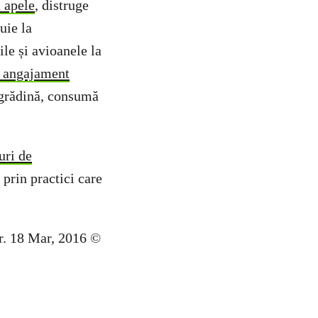
 apele
, distruge
uie la
le și avioanele la
n angajament
 grădină, consumă
uri de
 prin practici care