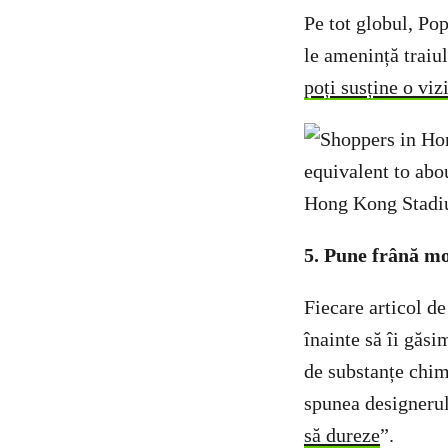
Pe tot globul, Pop
le amenință traiul
poți susține o viz
5. Pune frână mo
Fiecare articol d
înainte să îi găsi
de substanțe chim
spunea designeru
să dureze
”.