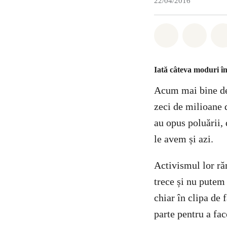
22/04/2016
Distribuie W
Distri
Iată câteva moduri în
Acum mai bine de 
zeci de milioane 
au opus poluării,
le avem și azi.
Activismul lor ră
trece și nu putem 
chiar în clipa de 
parte pentru a fa