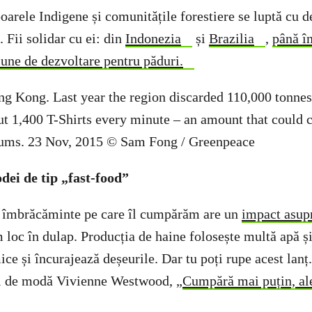
oarele Indigene și comunitățile forestiere se luptă cu d
. Fii solidar cu ei: din
Indonezia
și
Brazilia
,
până î
iune de dezvoltare pentru păduri.
dei de tip „fast-food”
e îmbrăcăminte pe care îl cumpărăm are un
impact asupr
m loc în dulap. Producția de haine folosește multă apă ș
ice și încurajează deșeurile. Dar tu poți rupe acest la
l de modă Vivienne Westwood, „
Cumpără mai puțin, ale