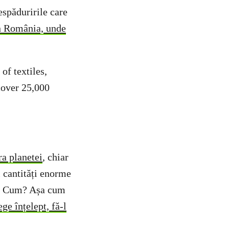
espăduririle care
n România, unde
a planetei
, chiar
i cantități enorme
nț. Cum? Așa cum
ge înțelept, fă-l