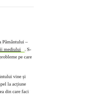
ua Pământului –
ii mediului
. S-
…probleme pe care
ntului vine și
apel la acțiune
ea din care faci