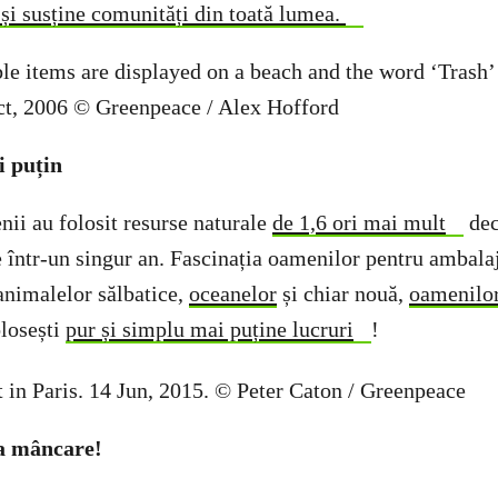
i susține comunități din toată lumea.
 puțin
nii au folosit resurse naturale
de 1,6 ori mai mult
dec
 într-un singur an. Fascinația oamenilor pentru ambalaj
animalelor sălbatice,
oceanelor
și chiar nouă,
oamenilo
losești
pur și simplu mai puține lucruri
!
la mâncare!