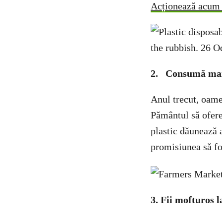
Acționează acum ș
2.
Consumă mai
Anul trecut, oame
Pământul să ofere
plastic dăunează 
promisiunea să fo
3. Fii mofturos 