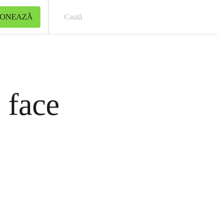
ONEAZĂ
Cau
i face