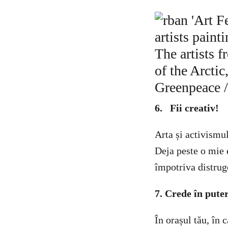
6. Fii creativ!
Arta și activismu
Deja peste o mie d
împotriva distruge
7. Crede în pute
În orașul tău, în 