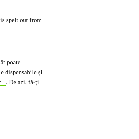
ât poate
e dispensabile și
r
. De azi, fă-ți