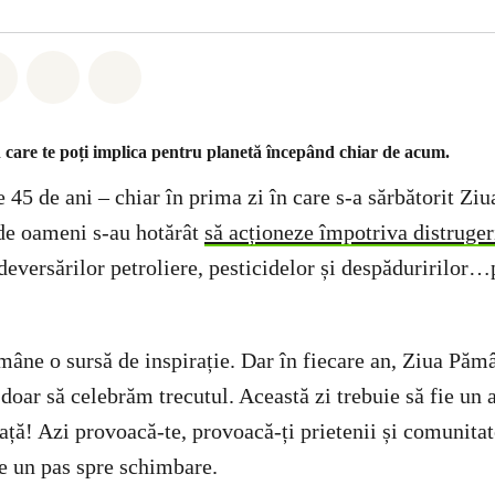
hatsapp
buie Facebook
Distribuie Twitter
Distribuie via Email
Share on Bluesky
 care te poți implica pentru planetă începând chiar de acum.
45 de ani – chiar în prima zi în care s-a sărbătorit Zi
de oameni s-au hotărât
să acționeze împotriva distruger
 deversărilor petroliere, pesticidelor și despăduririlor
mâne o sursă de inspirație. Dar în fiecare an, Ziua Pămâ
doar să celebrăm trecutul. Această zi trebuie să fie un 
față! Azi provoacă-te, provoacă-ți prietenii și comunitat
ce un pas spre schimbare.