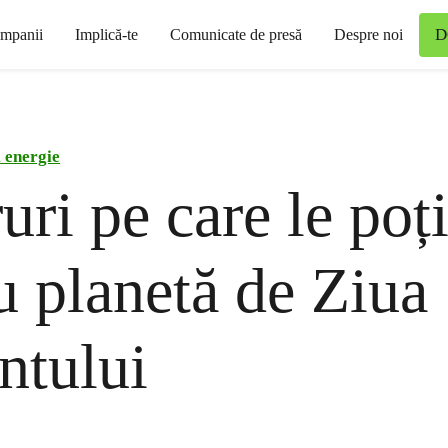
D
mpanii
Implică-te
Comunicate de presă
Despre noi
 energie
uri pe care le poț
u planetă de Ziua
ntului