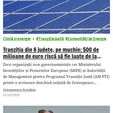
Climă și energie
TranzițieJustă
Comunități de Energie
Tranziția din 6 județe, pe muchie: 500 de
milioane de euro riscă să fie luate de la
comunitățile de energie
Zece organizații non-guvernamentale cer Ministerului
Investițiilor și Proiectelor Europene (MIPE) și Autorității
de Management pentru Programul Tranziție Justă (AM PTJ)
printr-o scrisoare deschisă inițiată de Greenpeace
România, să mențină alocările dedicate comunităților de
Greenpeace România
energie și să lanseze de urgență apelurile de finanțare
15/10/2025
pentru astfel de proiecte, dedicate gospodăriilor și
autorităților locale.