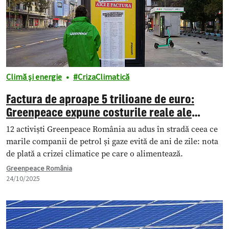
Climă și energie
CrizaClimatică
Factura de aproape 5 trilioane de euro:
Greenpeace expune costurile reale ale
poluării printr-o acțiune în București
12 activiști Greenpeace România au adus în stradă ceea ce
marile companii de petrol și gaze evită de ani de zile: nota
de plată a crizei climatice pe care o alimentează.
Greenpeace România
24/10/2025