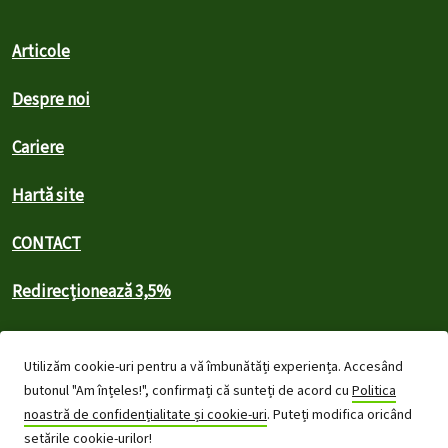
Articole
Despre noi
Cariere
Hartă site
CONTACT
Redirecționează 3,5%
Confidențialitate și cookies
Utilizăm cookie-uri pentru a vă îmbunătăți experiența. Accesând
Termeni
butonul "Am înțeles!", confirmați că sunteți de acord cu
Politica
noastră de confidențialitate și cookie-uri
. Puteți modifica oricând
Drepturi de autor
setările cookie-urilor!