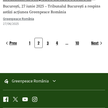
procesul de suspendare a acordului de
București, 27 iunie 2025 – Tribunalul București a respins
mediu pentru Neptun Deep și va formula
astăzi acțiunea Greenpeace România
plângere la CEDO
Greenpeace România
27/06/2025
Prev
1
2
3
4
…
10
Next
Greenpeace România