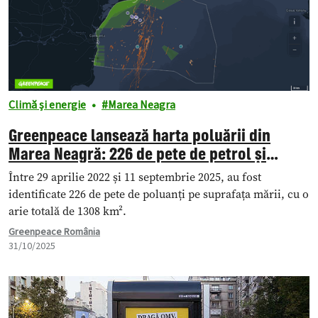
Climă și energie
Marea Neagra
Greenpeace lansează harta poluării din
Marea Neagră: 226 de pete de petrol și
combustibili detectate în ultimii 4 ani
Între 29 aprilie 2022 și 11 septembrie 2025, au fost
identificate 226 de pete de poluanți pe suprafața mării, cu o
arie totală de 1308 km².
Greenpeace România
31/10/2025