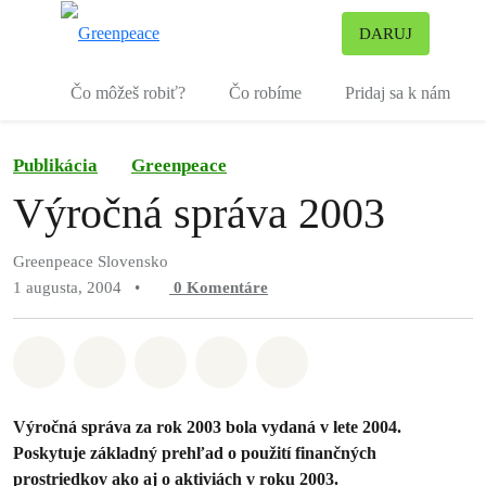
Pr
DARUJ
Ponuka
Čo môžeš robiť?
Čo robíme
Pridaj sa k nám
Publikácia
Greenpeace
Výročná správa 2003
Greenpeace Slovensko
1 augusta, 2004
•
0
Komentáre
Zdieľať na Whatsapp
Zdieľať na Facebook
Zdieľať na Twitter
Zdieľať prostredníctvom Em
Share on Bluesky
Výročná správa za rok 2003 bola vydaná v lete 2004.
Poskytuje základný prehľad o použití finančných
prostriedkov ako aj o aktiviách v roku 2003.