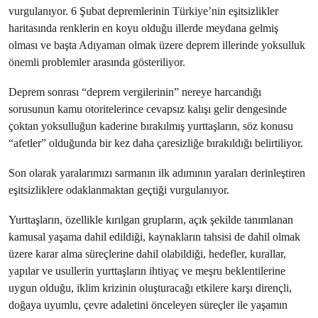
vurgulanıyor. 6 Şubat depremlerinin Türkiye’nin eşitsizlikler
haritasında renklerin en koyu olduğu illerde meydana gelmiş
olması ve başta Adıyaman olmak üzere deprem illerinde yoksulluk
önemli problemler arasında gösteriliyor.
Deprem sonrası “deprem vergilerinin” nereye harcandığı
sorusunun kamu otoritelerince cevapsız kalışı gelir dengesinde
çoktan yoksulluğun kaderine bırakılmış yurttaşların, söz konusu
“afetler” olduğunda bir kez daha çaresizliğe bırakıldığı belirtiliyor.
Son olarak yaralarımızı sarmanın ilk adımının yaraları derinleştiren
eşitsizliklere odaklanmaktan geçtiği vurgulanıyor.
Yurttaşların, özellikle kırılgan grupların, açık şekilde tanımlanan
kamusal yaşama dahil edildiği, kaynakların tahsisi de dahil olmak
üzere karar alma süreçlerine dahil olabildiği, hedefler, kurallar,
yapılar ve usullerin yurttaşların ihtiyaç ve meşru beklentilerine
uygun olduğu, iklim krizinin oluşturacağı etkilere karşı dirençli,
doğaya uyumlu, çevre adaletini önceleyen süreçler ile yaşamın