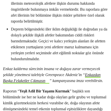
illerinin meteorolojik afetlere ilişkin durumu hakkında
öngörülerde bulunmaya imkân vermektedir. Bu raporlara göre
afet illerinin bir bölümüne ilişkin riskler şehirlere özel olarak
raporda belirtilmiştir.
Deprem bölgesindeki iller iklim değişikliği ile doğrudan ya da
dolaylı şekilde ilişkili afetler bakımından ciddi riskleri
barındırmaktadır. Geçici ve kalıcı yerleşim alanları ile afetten
etkilenen yurttaşların yeni afetlere maruz kalmaması için
yerleşim yerleri seçiminde afet eğilimli noktalar göz önünde
bulundurulmalıdır.
Enkaz kaldırma sürecinin insana ve doğaya zarar vermeyecek
şekilde yönetmesi talebiyle Greenpeace Akdeniz’in “
Enkazdan
Başka Felaketler Çıkmasın
” kampanyasına imza verebilirsin.
Raporun “
Yeşil Adil Bir Yaşamı Kurmak
” başlıklı son
bölümünde ise her ne kadar doğa olayları gelir grubu ve toplumsal
kimlik gözetmeksizin herkesi vurabilse de, doğa olayının afete
dönüşmesindeki temel etkenin toplumsal eşitsizliklere dayandığı