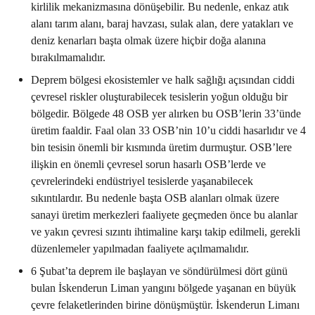
kirlilik mekanizmasına dönüşebilir. Bu nedenle, enkaz atık
alanı tarım alanı, baraj havzası, sulak alan, dere yatakları ve
deniz kenarları başta olmak üzere hiçbir doğa alanına
bırakılmamalıdır.
Deprem bölgesi ekosistemler ve halk sağlığı açısından ciddi
çevresel riskler oluşturabilecek tesislerin yoğun olduğu bir
bölgedir. Bölgede 48 OSB yer alırken bu OSB’lerin 33’ünde
üretim faaldir. Faal olan 33 OSB’nin 10’u ciddi hasarlıdır ve 4
bin tesisin önemli bir kısmında üretim durmuştur. OSB’lere
ilişkin en önemli çevresel sorun hasarlı OSB’lerde ve
çevrelerindeki endüstriyel tesislerde yaşanabilecek
sıkıntılardır. Bu nedenle başta OSB alanları olmak üzere
sanayi üretim merkezleri faaliyete geçmeden önce bu alanlar
ve yakın çevresi sızıntı ihtimaline karşı takip edilmeli, gerekli
düzenlemeler yapılmadan faaliyete açılmamalıdır.
6 Şubat’ta deprem ile başlayan ve söndürülmesi dört günü
bulan İskenderun Liman yangını bölgede yaşanan en büyük
çevre felaketlerinden birine dönüşmüştür. İskenderun Limanı