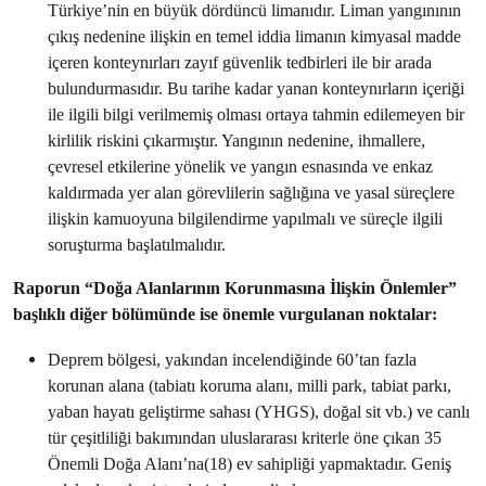
Türkiye’nin en büyük dördüncü limanıdır. Liman yangınının
çıkış nedenine ilişkin en temel iddia limanın kimyasal madde
içeren konteynırları zayıf güvenlik tedbirleri ile bir arada
bulundurmasıdır. Bu tarihe kadar yanan konteynırların içeriği
ile ilgili bilgi verilmemiş olması ortaya tahmin edilemeyen bir
kirlilik riskini çıkarmıştır. Yangının nedenine, ihmallere,
çevresel etkilerine yönelik ve yangın esnasında ve enkaz
kaldırmada yer alan görevlilerin sağlığına ve yasal süreçlere
ilişkin kamuoyuna bilgilendirme yapılmalı ve süreçle ilgili
soruşturma başlatılmalıdır.
Raporun “Doğa Alanlarının Korunmasına İlişkin Önlemler”
başlıklı diğer bölümünde ise önemle vurgulanan noktalar:
Deprem bölgesi, yakından incelendiğinde 60’tan fazla
korunan alana (tabiatı koruma alanı, milli park, tabiat parkı,
yaban hayatı geliştirme sahası (YHGS), doğal sit vb.) ve canlı
tür çeşitliliği bakımından uluslararası kriterle öne çıkan 35
Önemli Doğa Alanı’na(18) ev sahipliği yapmaktadır. Geniş