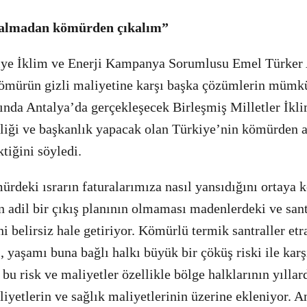
kalmadan kömürden çıkalım”
ye İklim ve Enerji Kampanya Sorumlusu Emel Türker 
ömürün gizli maliyetine karşı başka çözümlerin mümk
yında Antalya’da gerçekleşecek Birleşmiş Milletler İkl
iği ve başkanlık yapacak olan Türkiye’nin kömürden ad
tiğini söyledi.
deki ısrarın faturalarımıza nasıl yansıdığını ortaya 
adil bir çıkış planının olmaması madenlerdeki ve sant
ni belirsiz hale getiriyor. Kömürlü termik santraller etr
, yaşamı buna bağlı halkı büyük bir çöküş riski ile karş
 bu risk ve maliyetler özellikle bölge halklarının yılla
liyetlerin ve sağlık maliyetlerinin üzerine ekleniyor. 