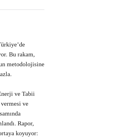
Türkiye’de
yor. Bu rakam,
run metodolojisine
azla.
nerji ve Tabii
 vermesi ve
psamında
landı. Rapor,
ortaya koyuyor: