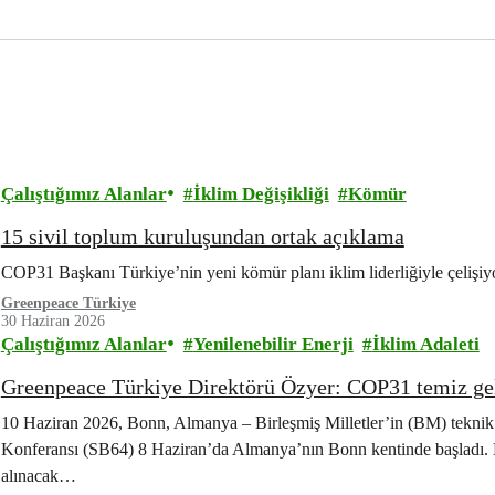
Çalıştığımız Alanlar
İklim Değişikliği
Kömür
15 sivil toplum kuruluşundan ortak açıklama
COP31 Başkanı Türkiye’nin yeni kömür planı iklim liderliğiyle çelişiy
Greenpeace Türkiye
30 Haziran 2026
Çalıştığımız Alanlar
Yenilenebilir Enerji
İklim Adaleti
Greenpeace Türkiye Direktörü Özyer: COP31 temiz gel
10 Haziran 2026, Bonn, Almanya – Birleşmiş Milletler’in (BM) teknik
Konferansı (SB64) 8 Haziran’da Almanya’nın Bonn kentinde başladı.
alınacak…