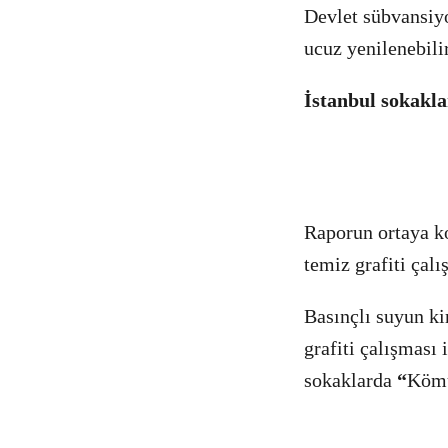
Devlet sübvansiyo
ucuz yenilenebilir
İstanbul sokakla
Raporun ortaya ko
temiz grafiti çalı
Basınçlı suyun ki
grafiti çalışması
sokaklarda
“
Kömür