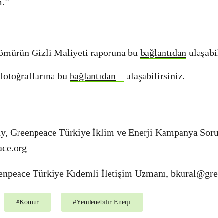
m.”
ömürün Gizli Maliyeti raporuna bu
bağlantıdan
ulaşabil
 fotoğraflarına bu
bağlantıdan
ulaşabilirsiniz.
y, Greenpeace Türkiye İklim ve Enerji Kampanya Sor
ace.org
enpeace Türkiye Kıdemli İletişim Uzmanı,
bkural@gre
#
Kömür
#
Yenilenebilir Enerji