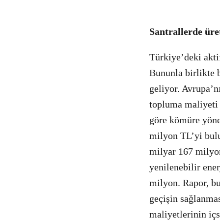
Santrallerde üret
Türkiye’deki akti
Bununla birlikte b
geliyor. Avrupa’
topluma maliyeti 
göre kömüre yönel
milyon TL’yi bulu
milyar 167 milyo
yenilenebilir ene
milyon. Rapor, bu
geçişin sağlanmas
maliyetlerinin içs