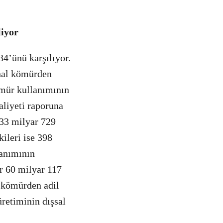
liyor
34’ünü karşılıyor.
ithal kömürden
ömür kullanımının
aliyeti raporuna
133 milyar 729
ileri ise 398
lanımının
er 60 milyar 117
n kömürden adil
üretiminin dışsal