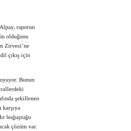
Alpay, raporun
ün olduğunu
im Zirvesi’ne
il çıkış için
koyuyor. Bunun
rallerdeki
afında şekillenen
ı karşıya
rdır boğuştuğu
Ancak çözüm var.