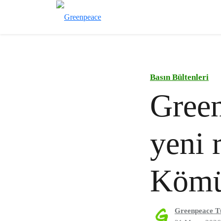
Basın Bültenleri
Green
yeni 
Kömür
Greenpeace T