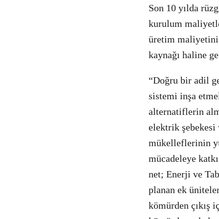
Son 10 yılda rüzg
kurulum maliyetle
üretim maliyetini
kaynağı haline ge
“Doğru bir adil g
sistemi inşa etm
alternatiflerin al
elektrik şebekesi 
mükelleflerinin yü
mücadeleye katkı 
net; Enerji ve Ta
planan ek ünitele
kömürden çıkış iç