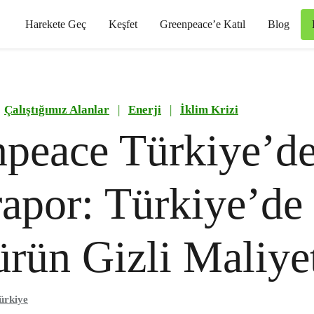
Harekete Geç
Keşfet
Greenpeace’e Katıl
Blog
Çalıştığımız Alanlar
|
Enerji
|
İklim Krizi
peace Türkiye’d
rapor: Türkiye’de
ün Gizli Maliye
ürkiye