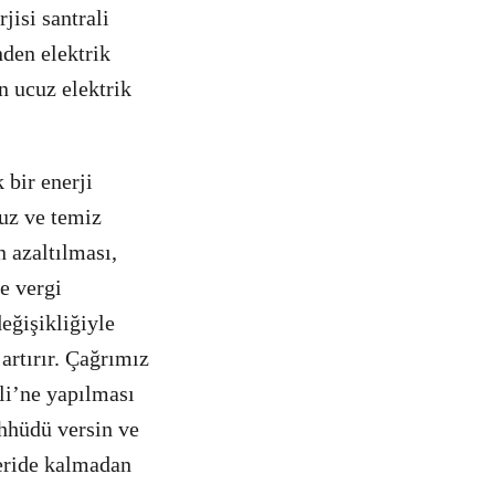
jisi santrali
nden elektrik
n ucuz elektrik
 bir enerji
uz ve temiz
n azaltılması,
ve vergi
eğişikliğiyle
artırır. Çağrımız
li’ne yapılması
ahhüdü versin ve
geride kalmadan