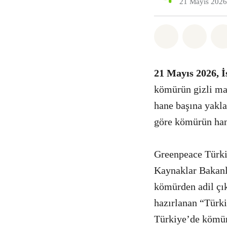
21 Mayıs 2026
Paylaş What
Paylaş
21 Mayıs 2026, İ
kömürün gizli mal
hane başına yakla
göre kömürün hane
Greenpeace Türki
Kaynaklar Bakanl
kömürden adil çık
hazırlanan “Türk
Türkiye’de kömürü