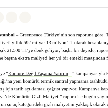
sapp
 Facebook
Paylaş Twitter
Paylaş Email
Share on Bluesky
stanbul –
Greenpeace Türkiye’nin son raporuna göre, 
iyeti yıllık 592 milyar 13 milyon TL olarak hesaplanı
şık 21.500 TL’ye denk geliyor; başka bir deyişle, rapo
 başına ekstra maliyeti her yıl bir emekli maaşından f
ye “
Kömüre Değil Yaşama Yatırım
” kampanyasıyla E
ığı’na yeni kömürlü termik santral yapmama taahhüdü
ış için tarih açıklaması çağrısı yapıyor. Kampanya ka
iye’de Kömürün Gizli Maliyeti” raporu ise bugün yayım
n şu üç kategorideki gizli maliyetini yaklaşık olarak 