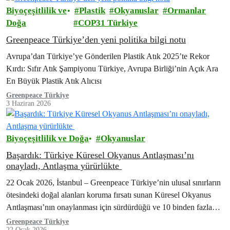
Biyoçeşitlilik ve
Plastik
Okyanuslar
Ormanlar
Doğa
COP31 Türkiye
Greenpeace Türkiye’den yeni politika bilgi notu
Avrupa’dan Türkiye’ye Gönderilen Plastik Atık 2025’te Rekor
Kırdı: Sıfır Atık Şampiyonu Türkiye, Avrupa Birliği’nin Açık Ara
En Büyük Plastik Atık Alıcısı
Greenpeace Türkiye
3 Haziran 2026
Biyoçeşitlilik ve Doğa
Okyanuslar
Başardık: Türkiye Küresel Okyanus Antlaşması’nı
onayladı, Antlaşma yürürlükte
22 Ocak 2026, İstanbul – Greenpeace Türkiye’nin ulusal sınırların
ötesindeki doğal alanları koruma fırsatı sunan Küresel Okyanus
Antlaşması’nın onaylanması için sürdürdüğü ve 10 binden fazla
kişinin imza verdiği kampanyası kazanımla…
Greenpeace Türkiye
22 Ocak 2026