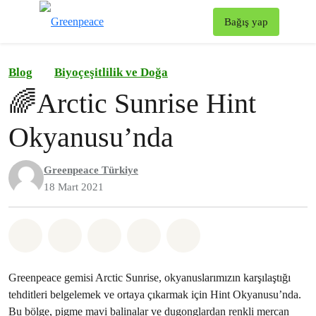
To
Bağış yap
Menü
Blog
Biyoçeşitlilik ve Doğa
🌈Arctic Sunrise Hint
Okyanusu’nda
Greenpeace Türkiye
18 Mart 2021
Paylaş Whatsapp
Paylaş Facebook
Paylaş Twitter
Paylaş Email
Share on Bluesky
Greenpeace gemisi Arctic Sunrise, okyanuslarımızın karşılaştığı
tehditleri belgelemek ve ortaya çıkarmak için Hint Okyanusu’nda.
Bu bölge, pigme mavi balinalar ve dugonglardan renkli mercan