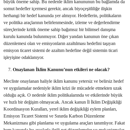
büyük öneme sahip. Bu nedenle iklim kanununun bu bağlamda da
somut hedefler içermesi gerekir, ancak biyoçeşitliliğe ilişkin
herhangi bir hedef kanunda yer almıyor. Hedeflerin, politikaların
ve politika araçlarının belirlenmesinde, izleme ve değerlendirme
süreçlerinde kritik öneme sahip bağımsız bir bilimsel danışma
kurulu kanunda bulunmuyor. Diğer yandan kanunun öne çıkan
düzenlemesi olan ve emisyonların azaltılması hedefini taşıyan
emisyon ticaret sistemi de azaltım hedefine değil sistemin ticari
işleyişine odaklanıyor.
Onaylanan İklim Kanunu’nun etkileri ne olacak?
Mecliste onaylanan haliyle iklim kanunu yetersiz ve belirsiz hedef
ve uygulamalar nedeniyle iklim krizi ile mücadele etmekten uzak
olduğu açık. O nedenle iklim politikalarında ve etkilerinde büyük
ve hızlı bir değişim olmayacak. Ancak kanun İl İklim Değişikliği
Koordinasyon Kuralları, yerel iklim değişikliği eylem planları,
Emisyon Ticaret Sistemi ve Sınırda Karbon Düzenleme
Mekanizması gibi planlama ve uygulama araçları tanımlıyor. Fakat
hem kanunda bu araçlarla ilgili net düzenlemeler ve mekanizmalar