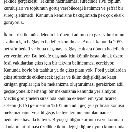
şekilde gerçekleşti. Teklifin hazırlanması sürecinde sivil toplum
kuruluşları ve toplumun görüş verebileceği katılımcı ve şeffaf bir
süreç işletilmedi. Kanunun kendisine baktığımızda pek çok eksik
görüyoruz.
İklim krizi ile mücadelenin ilk önemli adımı sera gazı salımlarının
azaltımı için bağlayıcı hedefler konulması. Ancak kanunda 2053
net sıfır hedefi ve buna ulaşmayı sağlayacak ara dönem hedeflerine
yer verilmiyor. Bu hedefe ulaşmak için kömür başta olmak üzere
fosil yakıtlardan çıkış için bir takvim belirlenmesi gerekiyor.
Kanunda böyle bir taahhüt ya da çıkış planı yok. Fosil yakıtlardan
çıkış sürecinde etkilenecek işçiler ve iklim değişikliğine karşı
kırılgan gruplar için bir mekanizma oluşturulması gerekirken adil
geçişe yönelik herhangi bir mekanizma kanunda yer almıyor.
Meclis görüşmeleri sırasında kanuna eklenen emisyon ticaret
sistemi (ETS) gelirlerinin %10’unun adil geçişe ayrılması konusu
mekanizmanın ve adil geçiş faaliyetlerinin tanımlanmaması
nedeniyle havada kalıyor. Biyoçeşitliliğin korunması ve korunan
alanların artırılması özellikle iklim değişikliğine uyum konusunda