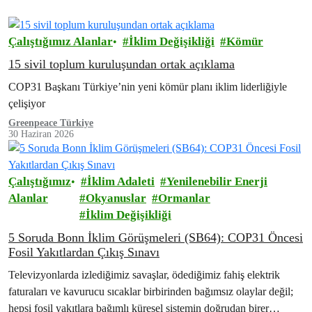
Çalıştığımız Alanlar
İklim Değişikliği
Kömür
15 sivil toplum kuruluşundan ortak açıklama
COP31 Başkanı Türkiye’nin yeni kömür planı iklim liderliğiyle
çelişiyor
Greenpeace Türkiye
30 Haziran 2026
Çalıştığımız
İklim Adaleti
Yenilenebilir Enerji
Alanlar
Okyanuslar
Ormanlar
İklim Değişikliği
5 Soruda Bonn İklim Görüşmeleri (SB64): COP31 Öncesi
Fosil Yakıtlardan Çıkış Sınavı
Televizyonlarda izlediğimiz savaşlar, ödediğimiz fahiş elektrik
faturaları ve kavurucu sıcaklar birbirinden bağımsız olaylar değil;
hepsi fosil yakıtlara bağımlı küresel sistemin doğrudan birer