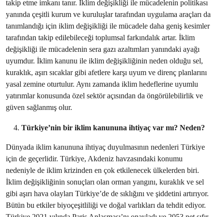
takip etme imkanı tanır. İklim değişikliği ile mücadelenin politikası
yanında çeşitli kurum ve kuruluşlar tarafından uygulama araçları da
tanımlandığı için iklim değişikliği ile mücadele daha geniş kesimler
tarafından takip edilebileceği toplumsal farkındalık artar. İklim
değişikliği ile mücadelenin sera gazı azaltımları yanındaki ayağı
uyumdur. İklim kanunu ile iklim değişikliğinin neden olduğu sel,
kuraklık, aşırı sıcaklar gibi afetlere karşı uyum ve direnç planlarını
yasal zemine oturtulur. Aynı zamanda iklim hedeflerine uyumlu
yatırımlar konusunda özel sektör açısından da öngörülebilirlik ve
güven sağlanmış olur.
Türkiye’nin bir iklim kanununa ihtiyaç var mı? Neden?
Dünyada iklim kanununa ihtiyaç duyulmasının nedenleri Türkiye
için de geçerlidir. Türkiye, Akdeniz havzasındaki konumu
nedeniyle de iklim krizinden en çok etkilenecek ülkelerden biri.
İklim değişikliğinin sonuçları olan orman yangını, kuraklık ve sel
gibi aşırı hava olayları Türkiye’de de sıklığını ve şiddetini artırıyor.
Bütün bu etkiler biyoçeşitliliği ve doğal varlıkları da tehdit ediyor.
Türkiye 2021 yılında Paris Anlaşması’nı onayladı ve 2053 net sıfır