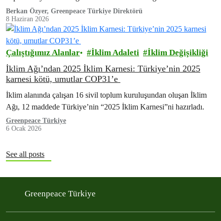
sonucu. Bu sistemi değiştirecek kararların teknik altyapısı,
Berkan Özyer, Greenpeace Türkiye Direktörü
8 Haziran 2026
bugün…
Çalıştığımız Alanlar
İklim Adaleti
İklim Değişikliği
İklim Ağı’ndan 2025 İklim Karnesi: Türkiye’nin 2025
karnesi kötü, umutlar COP31’e
İklim alanında çalışan 16 sivil toplum kuruluşundan oluşan İklim
Ağı, 12 maddede Türkiye’nin “2025 İklim Karnesi”ni hazırladı.
Greenpeace Türkiye
6 Ocak 2026
See all posts
Greenpeace Türkiye