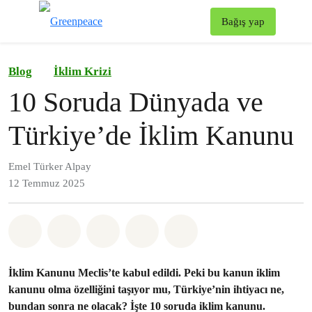
To
Bağış yap
Menü
Blog
İklim Krizi
10 Soruda Dünyada ve
Türkiye’de İklim Kanunu
Emel Türker Alpay
12 Temmuz 2025
Paylaş Whatsapp
Paylaş Facebook
Paylaş Twitter
Paylaş Email
Share on Bluesky
İklim Kanunu Meclis’te kabul edildi. Peki bu kanun iklim
kanunu olma özelliğini taşıyor mu, Türkiye’nin ihtiyacı ne,
bundan sonra ne olacak? İşte 10 soruda iklim kanunu.