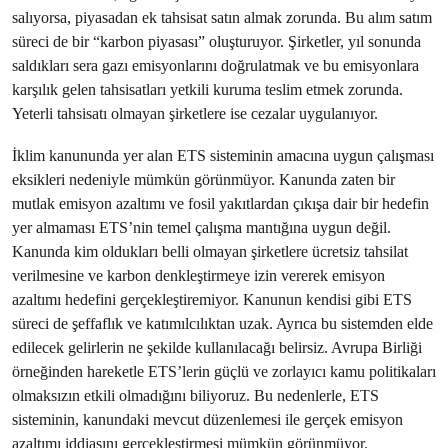
salıyorsa, piyasadan ek tahsisat satın almak zorunda. Bu alım satım
süreci de bir “karbon piyasası” oluşturuyor. Şirketler, yıl sonunda
saldıkları sera gazı emisyonlarını doğrulatmak ve bu emisyonlara
karşılık gelen tahsisatları yetkili kuruma teslim etmek zorunda.
Yeterli tahsisatı olmayan şirketlere ise cezalar uygulanıyor.
İklim kanununda yer alan ETS sisteminin amacına uygun çalışması
eksikleri nedeniyle mümkün görünmüyor. Kanunda zaten bir
mutlak emisyon azaltımı ve fosil yakıtlardan çıkışa dair bir hedefin
yer almaması ETS’nin temel çalışma mantığına uygun değil.
Kanunda kim oldukları belli olmayan şirketlere ücretsiz tahsilat
verilmesine ve karbon denkleştirmeye izin vererek emisyon
azaltımı hedefini gerçekleştiremiyor. Kanunun kendisi gibi ETS
süreci de şeffaflık ve katımılcılıktan uzak. Ayrıca bu sistemden elde
edilecek gelirlerin ne şekilde kullanılacağı belirsiz. Avrupa Birliği
örneğinden hareketle ETS’lerin güçlü ve zorlayıcı kamu politikaları
olmaksızın etkili olmadığını biliyoruz. Bu nedenlerle, ETS
sisteminin, kanundaki mevcut düzenlemesi ile gerçek emisyon
azaltımı iddiasını gerçekleştirmesi mümkün görünmüyor.