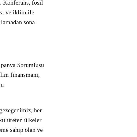
. Konferans, fosil
ı ve iklim ile
tılamadan sona
ampanya Sorumlusu
klim finansmanı,
in
 gezegenimiz, her
ıt üreten ülkeler
eme sahip olan ve