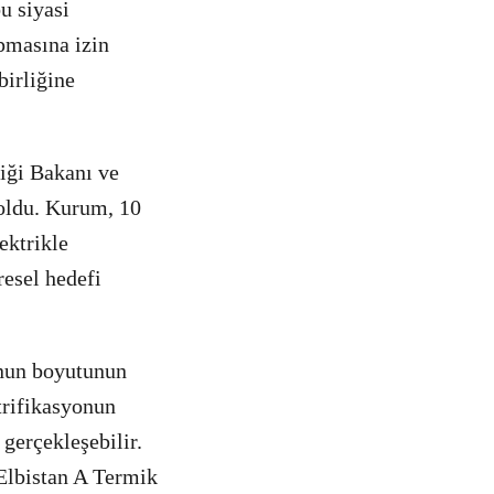
u siyasi
pmasına izin
birliğine
iği Bakanı ve
ldu. Kurum, 10
ektrikle
resel hedefi
unun boyutunun
trifikasyonun
 gerçekleşebilir.
-Elbistan A Termik