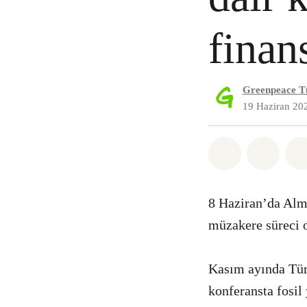
finan
Greenpeace T
19 Haziran 20
Paylaş What
Paylaş
8 Haziran’da Alm
müzakere süreci 
Kasım ayında Tür
konferansta fosil 