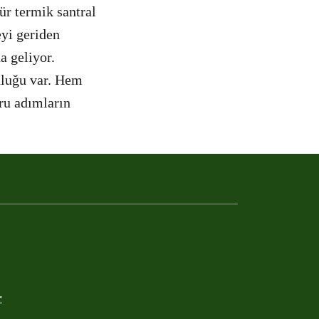
ür termik santral
yi geriden
a geliyor.
uluğu var. Hem
ru adımların
r