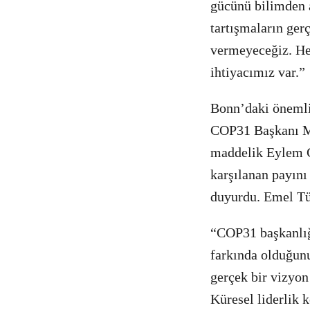
gücünü bilimden a
tartışmaların ge
vermeyeceğiz. Hed
ihtiyacımız var.”
Bonn’daki önemli 
COP31 Başkanı M
maddelik Eylem Gü
karşılanan payını
duyurdu. Emel Tü
“COP31 başkanlığ
farkında olduğunu
gerçek bir vizyon 
Küresel liderlik 