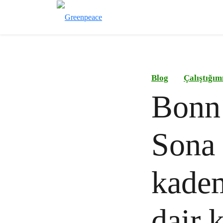
Blog
Çalıştığım
Bonn 
Sona 
kadem
dair k