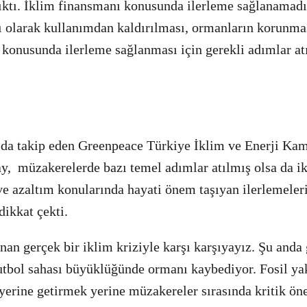
çıktı. İklim finansmanı konusunda ilerleme sağlanamadı
ı olarak kullanımdan kaldırılması, ormanların korunmas
konusunda ilerleme sağlanması için gerekli adımlar a
da takip eden Greenpeace Türkiye İklim ve Enerji K
y, müzakerelerde bazı temel adımlar atılmış olsa da i
e azaltım konularında hayati önem taşıyan ilerlemeler
ikkat çekti.
nan gerçek bir iklim kriziyle karşı karşıyayız. Şu anda
futbol sahası büyüklüğünde ormanı kaybediyor. Fosil yak
yerine getirmek yerine müzakereler sırasında kritik ön