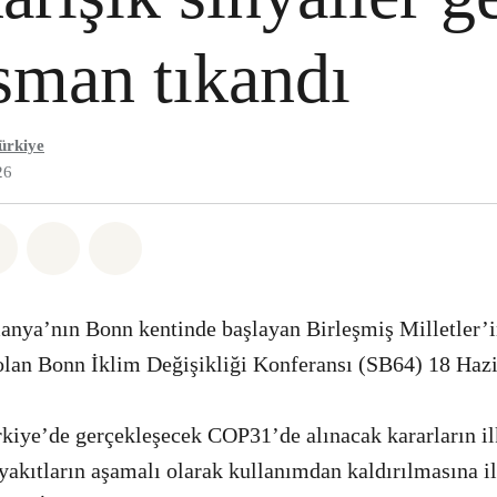
sman tıkandı
ürkiye
26
sapp
 Facebook
Paylaş Twitter
Paylaş Email
Share on Bluesky
anya’nın Bonn kentinde başlayan Birleşmiş Milletler’
olan Bonn İklim Değişikliği Konferansı (SB64) 18 Hazi
kiye’de gerçekleşecek COP31’de alınacak kararların il
yakıtların aşamalı olarak kullanımdan kaldırılmasına ili