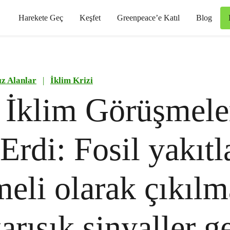
Harekete Geç
Keşfet
Greenpeace’e Katıl
Blog
ız Alanlar
|
İklim Krizi
İklim Görüşmele
Erdi: Fosil yakıtl
eli olarak çıkılm
arışık sinyaller ge