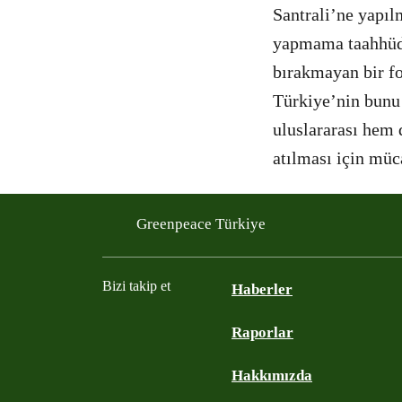
Santrali’ne yapıl
yapmama taahhüdü
bırakmayan bir fo
Türkiye’nin bunu 
uluslararası hem 
atılması için mü
Greenpeace Türkiye
Bizi takip et
Haberler
Raporlar
Instagram
Twitter
YouTube
Facebook
Hakkımızda