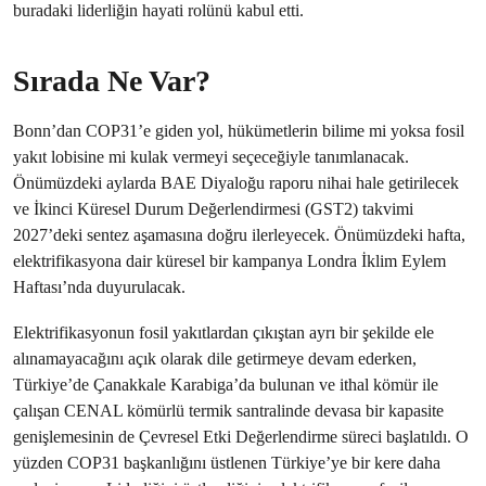
buradaki liderliğin hayati rolünü kabul etti.
Sırada Ne Var?
Bonn’dan COP31’e giden yol, hükümetlerin bilime mi yoksa fosil
yakıt lobisine mi kulak vermeyi seçeceğiyle tanımlanacak.
Önümüzdeki aylarda BAE Diyaloğu raporu nihai hale getirilecek
ve İkinci Küresel Durum Değerlendirmesi (GST2) takvimi
2027’deki sentez aşamasına doğru ilerleyecek. Önümüzdeki hafta,
elektrifikasyona dair küresel bir kampanya Londra İklim Eylem
Haftası’nda duyurulacak.
Elektrifikasyonun fosil yakıtlardan çıkıştan ayrı bir şekilde ele
alınamayacağını açık olarak dile getirmeye devam ederken,
Türkiye’de Çanakkale Karabiga’da bulunan ve ithal kömür ile
çalışan CENAL kömürlü termik santralinde devasa bir kapasite
genişlemesinin de Çevresel Etki Değerlendirme süreci başlatıldı. O
yüzden COP31 başkanlığını üstlenen Türkiye’ye bir kere daha