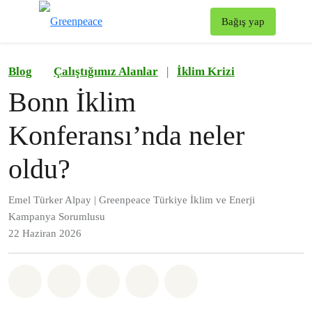
To
Bağış yap
Menü
Blog
Çalıştığımız Alanlar
|
İklim Krizi
Bonn İklim
Konferansı’nda neler
oldu?
Emel Türker Alpay | Greenpeace Türkiye İklim ve Enerji
Kampanya Sorumlusu
22 Haziran 2026
Paylaş Whatsapp
Paylaş Facebook
Paylaş Twitter
Paylaş Email
Share on Bluesky