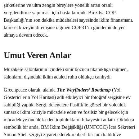
şirketlerine ve ultra zengin bireylere yönelik artan oranlı
vergilendirme yapılması için baskı kurduk. Brezilya COP
Başkanlığı’nın son dakika müdahalesi sayesinde iklim finansmanı,
küresel kuzeyin direnişine rağmen COP31’in gündeminde yer
almaya devam edecek.
Umut Veren Anlar
Müzakere salonlarının içindeki sinir bozucu tıkanıklığa rağmen,
salonların dışındaki iklim adaleti ruhu oldukça canlıydı.
Greenpeace olarak, alanda
The Wayfinders’ Roadmap
(Yol
Göstericilerin Yol Haritası) adlı etkileyici bir fotoğraf sergisine ev
sahipliği yaptık. Sergi, delegelere Pasifik’te görsel bir yolculuk
sunarak iklim kriziyle mücadele eden ve fosilsiz bir gelecek için
mücadeleye öncülük eden toplulukların hikayesini anlattı. Oldukça
sembolik bir anda, BM İklim Değişikliği (UNFCCC) İcra Sekreteri
Simon Stiell sergiyi ziyaret ederek rehberli bir tura katıldı ve