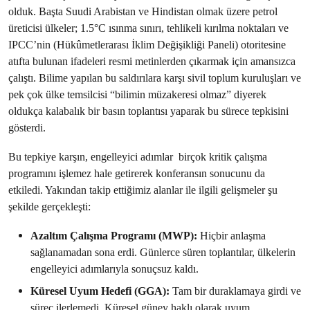
olduk. Başta Suudi Arabistan ve Hindistan olmak üzere petrol
üreticisi ülkeler; 1.5°C ısınma sınırı, tehlikeli kırılma noktaları ve
IPCC’nin (Hükûmetlerarası İklim Değişikliği Paneli) otoritesine
atıfta bulunan ifadeleri resmi metinlerden çıkarmak için amansızca
çalıştı. Bilime yapılan bu saldırılara karşı sivil toplum kuruluşları ve
pek çok ülke temsilcisi “bilimin müzakeresi olmaz” diyerek
oldukça kalabalık bir basın toplantısı yaparak bu sürece tepkisini
gösterdi.
Bu tepkiye karşın, engelleyici adımlar birçok kritik çalışma
programını işlemez hale getirerek konferansın sonucunu da
etkiledi. Yakından takip ettiğimiz alanlar ile ilgili gelişmeler şu
şekilde gerçekleşti:
Azaltım Çalışma Programı (MWP):
Hiçbir anlaşma
sağlanamadan sona erdi. Günlerce süren toplantılar, ülkelerin
engelleyici adımlarıyla sonuçsuz kaldı.
Küresel Uyum Hedefi (GGA):
Tam bir duraklamaya girdi ve
süreç ilerlemedi. Küresel güney haklı olarak uyum