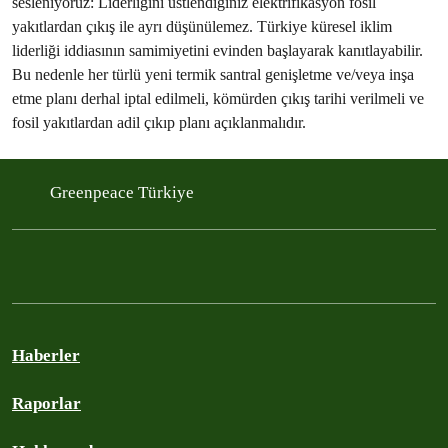
sesleniyoruz: Liderliğini üstlendiğiniz elektrifikasyon fosil
yakıtlardan çıkış ile ayrı düşünülemez. Türkiye küresel iklim
liderliği iddiasının samimiyetini evinden başlayarak kanıtlayabilir.
Bu nedenle her türlü yeni termik santral genişletme ve/veya inşa
etme planı derhal iptal edilmeli, kömürden çıkış tarihi verilmeli ve
fosil yakıtlardan adil çıkıp planı açıklanmalıdır.
Greenpeace Türkiye
Haberler
Raporlar