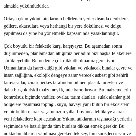
almakla yükümlüdürler.
Ortaya çıkan yıkıntı atıklarının belirlenen yerler dışında denizlere,
göllere, akarsulara veya herhangi bir yere dökülmesi ve dolgu
yapılması da yine bu yönetmelik kapsamında yasaklanmıştır.
Çok boyutlu bir felaketle karşı karşıyayız. Bu aşamadan sonra
düşünmeden, planlamadan attığımız her adım bizi başka felaketlere
sürükleyebilir. Bu nedenle çok dikkatli olmamız gerekiyor.
Uzmanların da işaret ettiği gibi yıkılan ve yıkılacak binalar çevre ve
insan sağlığına, ekolojik dengeye zarar verecek asbest gibi zehirli
kimyasallar, zararı herkes tarafından bilinen plastik türevleri ve
daha bir çok riskli malzemeyi içinde barındırıyor. Bu malzemelerin
kontrolsüz biçimde vadiler, ovalar, tarım alanları, sulak alanlar gibi
bölgelere taşınması toprağı, suyu, havayı yani bütün bir ekosistemi
ve bir bütün olarak yaşamı uzun yıllar boyunca tehlikeye atarak
yeni felaketlere kapı açacaktır. Yıkıntı atıklarının taşınacağı yerlerin
seçiminde ve hazırlığında tüm bunlara dikkat etmek gerekir. Bu
noktadan itibaren yapılması gereken tek şey, tüm süreçleri insan ve