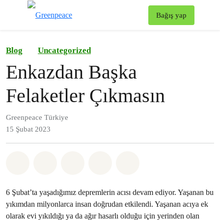
To
Bağış yap
Menü
Blog
Uncategorized
Enkazdan Başka
Felaketler Çıkmasın
Greenpeace Türkiye
15 Şubat 2023
Paylaş Whatsapp
Paylaş Facebook
Paylaş Twitter
Paylaş Email
Share on Bluesky
6 Şubat’ta yaşadığımız depremlerin acısı devam ediyor. Yaşanan bu
yıkımdan milyonlarca insan doğrudan etkilendi. Yaşanan acıya ek
olarak evi yıkıldığı ya da ağır hasarlı olduğu için yerinden olan