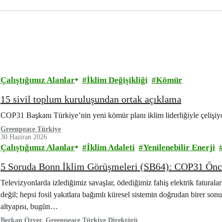
Çalıştığımız Alanlar
İklim Değişikliği
Kömür
15 sivil toplum kuruluşundan ortak açıklama
COP31 Başkanı Türkiye’nin yeni kömür planı iklim liderliğiyle çelişiy
Greenpeace Türkiye
30 Haziran 2026
Çalıştığımız Alanlar
İklim Adaleti
Yenilenebilir Enerji
5 Soruda Bonn İklim Görüşmeleri (SB64): COP31 Önces
Televizyonlarda izlediğimiz savaşlar, ödediğimiz fahiş elektrik faturala
değil; hepsi fosil yakıtlara bağımlı küresel sistemin doğrudan birer sonu
altyapısı, bugün…
Berkan Özyer, Greenpeace Türkiye Direktörü