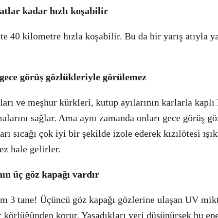
atlar kadar hızlı koşabilir
te 40 kilometre hızla koşabilir. Bu da bir yarış atıyla y
 gece görüş gözlükleriyle görülemez
arı ve meşhur kürkleri, kutup ayılarının karlarla kapl
malarını sağlar. Ama aynı zamanda onları gece görüş gö
arı sıcağı çok iyi bir şekilde izole ederek kızılötesi ışı
 hale gelirler.
nın üç göz kapağı vardır
am 3 tane! Üçüncü göz kapağı gözlerine ulaşan UV mikta
r körlüğünden korur. Yaşadıkları yeri düşünürsek bu epe