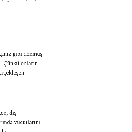
eğiniz gibi donmuş
a! Çünkü onların
erçekleşen
en, dış
rında vücutlarını
dir.