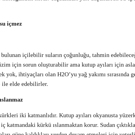
 su içmez
ulunan içilebilir suların çoğunluğu, tahmin edebilec
zim için sorun oluşturabilir ama kutup ayıları için asl
ek yok, ihtiyaçları olan H2O’yu yağ yakımı sırasında g
le elde edebilirler.
 ıslanmaz
kürkleri iki katmanlıdır. Kutup ayıları okyanusta yüzerk
iç katmandaki kürkü ıslanmaktan korur. Sudan çıktıkla
aları güne kaldıkları yerden devam etmeleri için yeterli