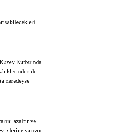
arışabilecekleri
ı Kuzey Kutbu’nda
zlüklerinden de
kta neredeyse
rını azaltır ve
y işlerine yarıyor