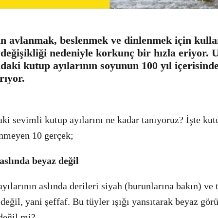
ın avlanmak, beslenmek ve dinlenmek için kulla
m değişikliği nedeniyle korkunç bir hızla eriyor.
aki kutup ayılarının soyunun 100 yıl içerisinde
ıyor.
aki sevimli kutup ayılarını ne kadar tanıyoruz? İşte kut
inmeyen 10 gerçek;
 aslında beyaz değil
yılarının aslında derileri siyah (burunlarına bakın) ve 
değil, yani şeffaf. Bu tüyler ışığı yansıtarak beyaz gör
 değil mi?