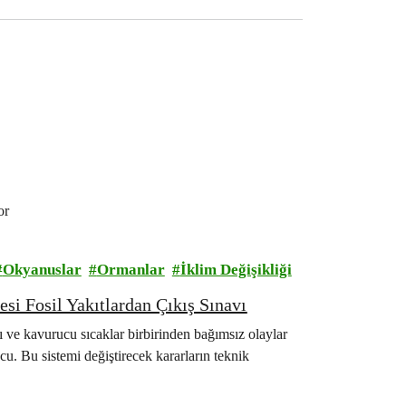
or
Okyanuslar
Ormanlar
İklim Değişikliği
i Fosil Yakıtlardan Çıkış Sınavı
rı ve kavurucu sıcaklar birbirinden bağımsız olaylar
cu. Bu sistemi değiştirecek kararların teknik