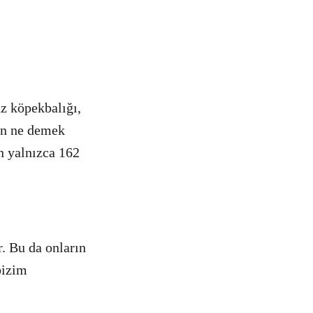
az köpekbalığı,
nun ne demek
n yalnızca 162
r. Bu da onların
bizim