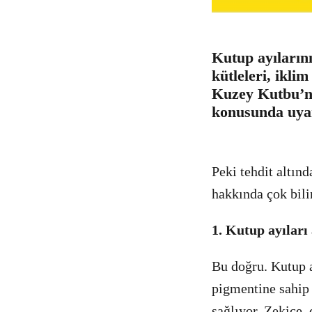
Kutup ayıların
kütleleri, ikli
Kuzey Kutbu’nd
konusunda uyar
Peki tehdit altınd
hakkında çok bil
1. Kutup ayıları
Bu doğru. Kutup a
pigmentine sahip 
sağlıyor. Zekice,