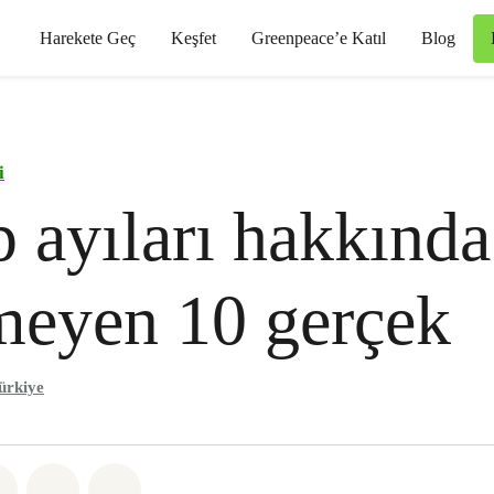
Harekete Geç
Keşfet
Greenpeace’e Katıl
Blog
i
 ayıları hakkında
meyen 10 gerçek
ürkiye
sapp
 Facebook
Paylaş Twitter
Paylaş Email
Share on Bluesky