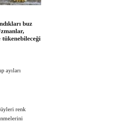
ndıkları buz
 Uzmanlar,
 tükenebileceği
up ayıları
tüyleri renk
ünmelerini