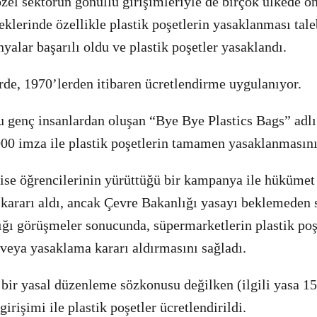
özel sektörün gönüllü girişimleriyle de birçok ülkede ön
eklerinde özellikle plastik poşetlerin yasaklanması tale
alar başarılı oldu ve plastik poşetler yasaklandı.
rde, 1970’lerden itibaren ücretlendirme uygulanıyor.
 genç insanlardan oluşan “Bye Bye Plastics Bags” adlı 
000 imza ile plastik poşetlerin tamamen yasaklanmasını
ise öğrencilerinin yürüttüğü bir kampanya ile hükümet 
 kararı aldı, ancak Çevre Bakanlığı yasayı beklemeden
ptığı görüşmeler sonucunda, süpermarketlerin plastik poş
veya yasaklama kararı aldırmasını sağladı.
bir yasal düzenleme sözkonusu değilken (ilgili yasa 15 
irişimi ile plastik poşetler ücretlendirildi.