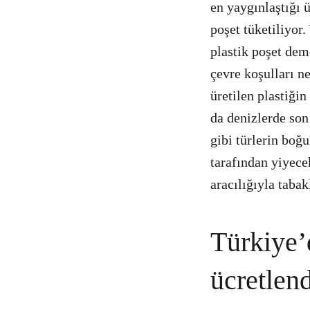
en yaygınlaştığı ü
poşet tüketiliyor
plastik poşet dem
çevre koşulları n
üretilen plastiği
da denizlerde son
gibi türlerin boğ
tarafından yiyecek
aracılığıyla tabak
Türkiye’d
ücretlend