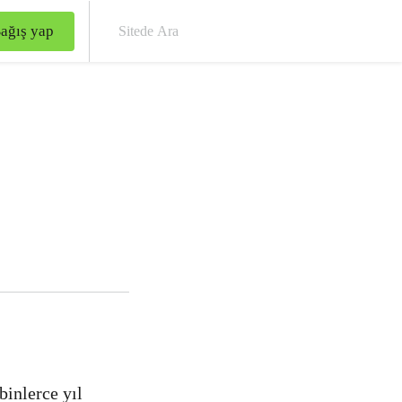
ağış yap
Site
 binlerce yıl