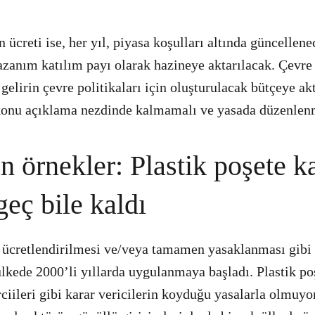
n ücreti ise, her yıl, piyasa koşulları altında güncellen
azanım katılım payı olarak hazineye aktarılacak. Çevre 
gelirin çevre politikaları için oluşturulacak bütçeye ak
 konu açıklama nezdinde kalmamalı ve yasada düzenlen
 örnekler: Plastik poşete ka
eç bile kaldı
n ücretlendirilmesi ve/veya tamamen yasaklanması gibi 
 ülkede 2000’li yıllarda uygulanmaya başladı. Plastik p
ciileri gibi karar vericilerin koyduğu yasalarla olmuyo