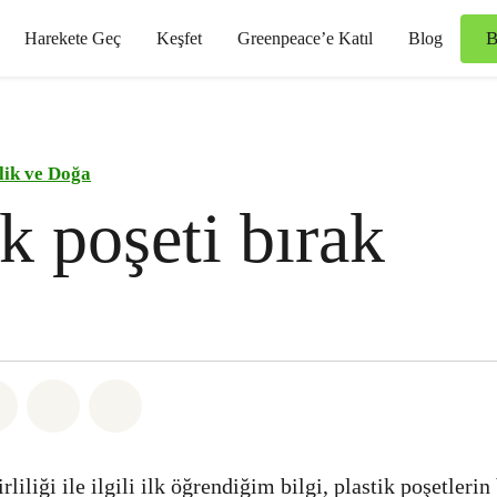
B
Harekete Geç
Keşfet
Greenpeace’e Katıl
Blog
ilik ve Doğa
ik poşeti bırak
sapp
 Facebook
Paylaş Twitter
Paylaş Email
Share on Bluesky
rliliği ile ilgili ilk öğrendiğim bilgi, plastik poşetlerin