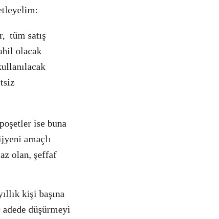
etleyelim:
r, tüm satış
ahil olacak
kullanılacak
tsiz
poşetler ise buna
hijyeni amaçlı
az olan, şeffaf
ıllık kişi başına
40 adede düşürmeyi