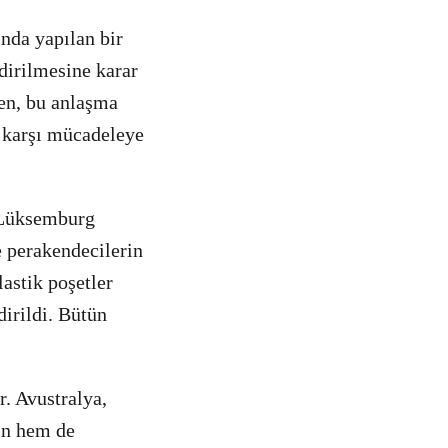
nda yapılan bir
ndirilmesine karar
men, bu anlaşma
ne karşı mücadeleye
 Lüksemburg
e perakendecilerin
astik poşetler
dirildi. Bütün
r. Avustralya,
rin hem de