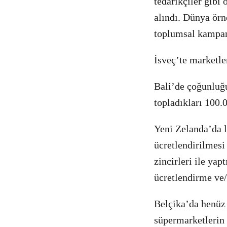
tedarikçiler gibi 
alındı. Dünya örn
toplumsal kampany
İsveç’te marketle
Bali’de çoğunluğu
topladıkları 100.
Yeni Zelanda’da l
ücretlendirilmesi
zincirleri ile ya
ücretlendirme ve/
Belçika’da henüz 
süpermarketlerin g