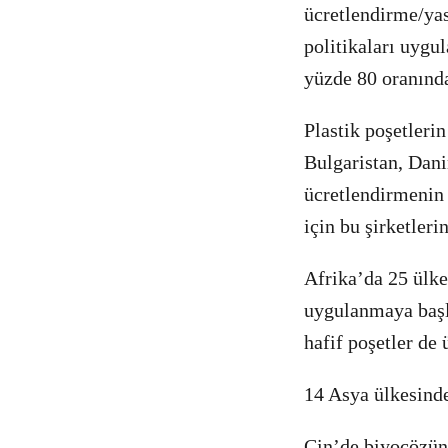
ücretlendirme/yas
politikaları uygul
yüzde 80 oranınd
Plastik poşetlerin
Bulgaristan, Dani
ücretlendirmenin y
için bu şirketler
Afrika’da 25 ülke
uygulanmaya başla
hafif poşetler de ü
14 Asya ülkesinde
Çin’de biyoçözünü