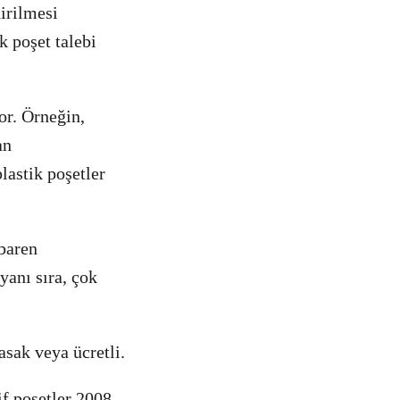
irilmesi
k poşet talebi
yor. Örneğin,
an
lastik poşetler
ibaren
yanı sıra, çok
asak veya ücretli.
f poşetler 2008