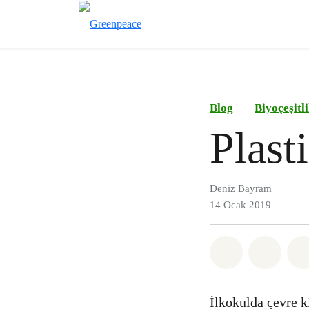
Blog
Biyoçeşitl
Plast
Deniz Bayram
14 Ocak 2019
Paylaş What
Paylaş
İlkokulda çevre ki