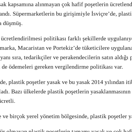
ak kapsamına alınmayan çok hafif poşetlerin ücretlend
andı. Süpermarketlerin bu girişimiyle İsviçre’de, plasti
a düşmüş.
 ücretlendirilmesi politikası farklı şekillerde uygulanı
marka, Macaristan ve Portekiz’de tüketicilere uygulan
anı sıra, tedarikçiler ve perakendecilerin satın aldığı p
in de ödemeleri gereken vergilendirme politikası var.
de, plastik poşetler yasak ve bu yasak 2014 yılından it
dı. Bazı ülkelerde plastik poşetlerin yasaklanmasının 
cretli.
 ve birçok yerel yönetim bölgesinde, plastik poşetler y
r olmayan plastik poşetlerin tamamı yasak ve çok hafi