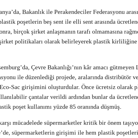
nya’da, Bakanlık ile Perakendeciler Federasyonu arası
astik poşetlerin beş sent ile elli sent arasında ücretle
 sonra, birçok şirket anlaşmanın tarafı olmamasına rağ
şirket politikaları olarak belirleyerek plastik kirliliği
semburg’da, Çevre Bakanlığı’nın kâr amacı gütmeyen
syonu ile düzenlediği projede, aralarında distribütör v
co-Sac girişimini oluşturdular. Önce ücretsiz olarak pl
lanılabilir çantalar verildi ardından bunlar da ücretlen
lastik poşet kullanımı yüzde 85 oranında düşmüş.
 karşı mücadelede süpermarketler kritik bir önem taşıyo
’de, süpermarketlerin girişimi ile hem plastik poşetle