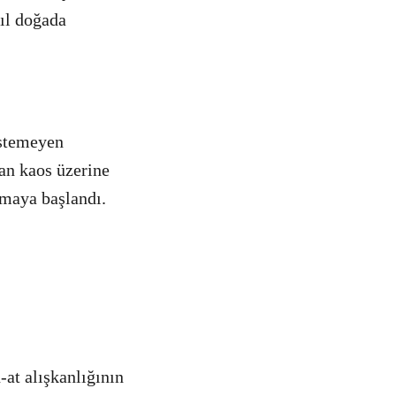
ıl doğada
istemeyen
nan kaos üzerine
lmaya başlandı.
-at alışkanlığının