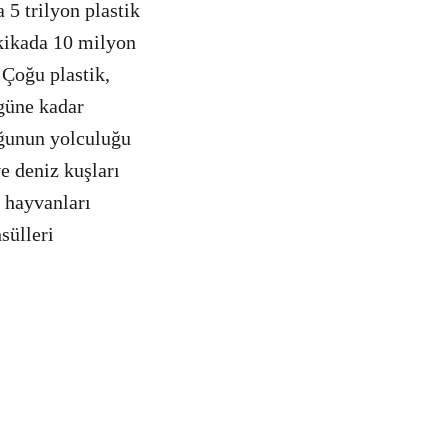
a 5 trilyon plastik
akikada 10 milyon
 Çoğu plastik,
ugüne kadar
çoğunun yolculuğu
e deniz kuşları
z hayvanları
sülleri