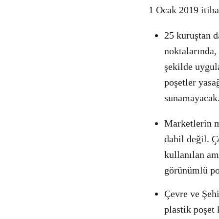
1 Ocak 2019 itiba
25 kuruştan d
noktalarında,
şekilde uygul
poşetler yasağ
sunamayacak
Marketlerin m
dahil değil. Ç
kullanılan am
görünümlü poş
Çevre ve Şehi
plastik poşet