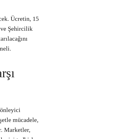
ecek. Ücretin, 15
ve Şehircilik
tarılacağını
meli.
rşı
önleyici
oşetle mücadele,
r. Marketler,