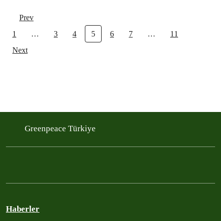
Prev
1
…
3
4
5
6
7
…
11
Next
Greenpeace Türkiye
Haberler