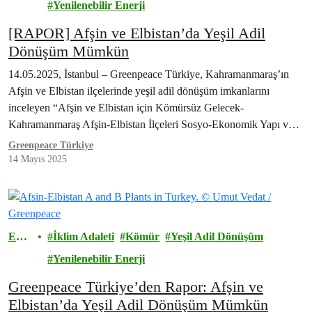
ji
Yenilenebilir Enerji
[RAPOR] Afşin ve Elbistan’da Yeşil Adil
Dönüşüm Mümkün
14.05.2025, İstanbul – Greenpeace Türkiye, Kahramanmaraş’ın
Afşin ve Elbistan ilçelerinde yeşil adil dönüşüm imkanlarını
inceleyen “Afşin ve Elbistan için Kömürsüz Gelecek-
Kahramanmaraş Afşin-Elbistan İlçeleri Sosyo-Ekonomik Yapı ve
Yeşil Adil Dönüşüm…
Greenpeace Türkiye
14 Mayıs 2025
Ener
İklim Adaleti
Kömür
Yeşil Adil Dönüşüm
ji
Yenilenebilir Enerji
Greenpeace Türkiye’den Rapor: Afşin ve
Elbistan’da Yeşil Adil Dönüşüm Mümkün