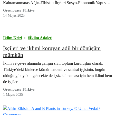
Kahramanmaraş Afşin-Elbistan İlçeleri Sosyo-Ekonomik Yapı ve
Yeşil Adil Dönüşüm…
Greenpeace Türkiye
14 Mayıs 2025
İklim Krizi
İklim Adaleti
İşçileri ve iklimi koruyan adil bir dönüşüm
mümkün
İklim ve çevre alanında çalışan sivil toplum kuruluşları olarak,
Türkiye’deki binlerce kömür madeni ve santral işçisinin, bugün
olduğu gibi yakın gelecekte de işsiz kalmaması için hem iklimi hem
de işçileri…
Greenpeace Türkiye
1 Mayıs 2025