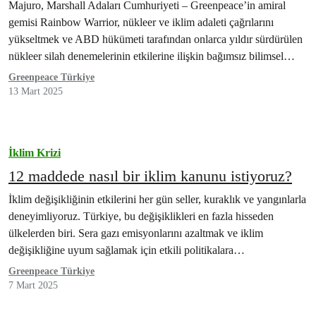
çağrısında bulunmak üzere Marshall Adaları’na
Majuro, Marshall Adaları Cumhuriyeti – Greenpeace’in amiral
geldi
gemisi Rainbow Warrior, nükleer ve iklim adaleti çağrılarını
yükseltmek ve ABD hükümeti tarafından onlarca yıldır sürdürülen
nükleer silah denemelerinin etkilerine ilişkin bağımsız bilimsel…
Greenpeace Türkiye
13 Mart 2025
İklim Krizi
12 maddede nasıl bir iklim kanunu istiyoruz?
İklim değişikliğinin etkilerini her gün seller, kuraklık ve yangınlarla
deneyimliyoruz. Türkiye, bu değişiklikleri en fazla hisseden
ülkelerden biri. Sera gazı emisyonlarını azaltmak ve iklim
değişikliğine uyum sağlamak için etkili politikalara…
Greenpeace Türkiye
7 Mart 2025