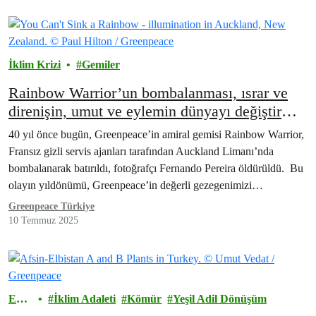
İklim Krizi
Gemiler
Rainbow Warrior’un bombalanması, ısrar ve
direnişin, umut ve eylemin dünyayı değiştirme
gücünün bir hatırlatıcısıdır
40 yıl önce bugün, Greenpeace’in amiral gemisi Rainbow Warrior,
Fransız gizli servis ajanları tarafından Auckland Limanı’nda
bombalanarak batırıldı, fotoğrafçı Fernando Pereira öldürüldü. Bu
olayın yıldönümü, Greenpeace’in değerli gezegenimizi
yağmalayan milyarderlerin…
Greenpeace Türkiye
10 Temmuz 2025
Ener
İklim Adaleti
Kömür
Yeşil Adil Dönüşüm