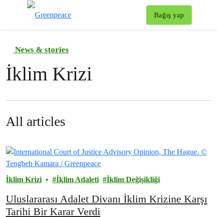
To
Bağış yap
Menü
News & stories
İklim Krizi
All articles
İklim Krizi
İklim Adaleti
İklim Değişikliği
Uluslararası Adalet Divanı İklim Krizine Karşı
Tarihi Bir Karar Verdi