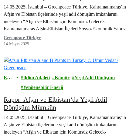
14.05.2025, İstanbul – Greenpeace Türkiye, Kahramanmaraş’ın
Afşin ve Elbistan ilçelerinde yeşil adil dönüşüm imkanlarını
inceleyen “Afşin ve Elbistan için Kömürsüz Gelecek-
Kahramanmaraş Afşin-Elbistan İlçeleri Sosyo-Ekonomik Yapı ve
Yeşil Adil Dönüşüm…
Greenpeace Türkiye
14 Mayıs 2025
Ener
İklim Adaleti
Kömür
Yeşil Adil Dönüşüm
ji
Yenilenebilir Enerji
Rapor: Afşin ve Elbistan’da Yeşil Adil
Dönüşüm Mümkün
14.05.2025, İstanbul – Greenpeace Türkiye, Kahramanmaraş’ın
Afşin ve Elbistan ilçelerinde yeşil adil dönüşüm imkanlarını
inceleyen “Afşin ve Elbistan için Kömürsüz Gelecek-