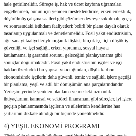
hale getirilmelidir. Süreçte iş, hak ve ücret kaybına uğramaları
engellenmeli, bunun için yeniden mesleklendirme, erken emeklilik,
düşürülmüş çalışma saatleri gibi çözümler devreye sokulmalı, geçiş
ve sonrasındaki istihdam faaliyetleri; belirli bir plana dayalı olarak
tasarlanıp uygulanmalı ve denetlenmelidir. Fosil yakıt endüstrisinin,
ağır sanayi faaliyetleriyle organik ilişkisi, birçok işçi için düşük iş
güvenliği ve işçi sağlığı, erken yıpranma, sosyal hayata
katılamama, iş garantisi sorunu, geleceğini planlayamama gibi
sonuçlar doğurmaktadır. Fosil yakıt endüstrisinin işçiler ve işçi
hakları üzerindeki bu yapısal yıkıcılığından, düşük karbon
ekonomisinde işçilerin daha güvenli, temiz ve sağlıklı işlere geçtiği
bir planlama, yeşil ve adil bir dönüşümün ana parçalarındandır.
Yerleşim yerinde yeniden planlama ve mesleki uzmanlık
ihtiyaçlarının kamusal ve sektörel finansmanı gibi süreçler, iyi işlere
geçişin planlanmasında işçilerin ve ailelerinin kendilerine has
şartlarının dikkate alındığı bir biçimde yönetilmelidir.
4) YEŞİL EKONOMİ PROGRAMI
Türkiye’de ekonomik büyüme, geçtiğimiz birkaç on yıldır, geniş