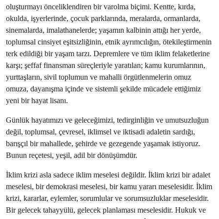
oluşturmayı önceliklendiren bir varolma biçimi. Kentte, kırda,
okulda, işyerlerinde, çocuk parklarında, meralarda, ormanlarda,
sinemalarda, imalathanelerde; yaşamın kalbinin attığı her yerde,
toplumsal cinsiyet eşitsizliğinin, etnik ayrımcılığın, ötekileştirmenin
terk edildiği bir yaşam tarzı. Depremlere ve tüm iklim felaketlerine
karşı; şeffaf finansman süreçleriyle yaratılan; kamu kurumlarının,
yurttaşların, sivil toplumun ve mahalli örgütlenmelerin omuz
omuza, dayanışma içinde ve sistemli şekilde mücadele ettiğimiz
yeni bir hayat lisanı.
Günlük hayatımızı ve geleceğimizi, tedirginliğin ve umutsuzluğun
değil, toplumsal, çevresel, iklimsel ve iktisadi adaletin sardığı,
barışçıl bir mahallede, şehirde ve gezegende yaşamak istiyoruz.
Bunun reçetesi, yeşil, adil bir dönüşümdür.
İklim krizi asla sadece iklim meselesi değildir. İklim krizi bir adalet
meselesi, bir demokrasi meselesi, bir kamu yararı meselesidir. İklim
krizi, kararlar, eylemler, sorumlular ve sorumsuzluklar meselesidir.
Bir gelecek tahayyülü, gelecek planlaması meselesidir. Hukuk ve