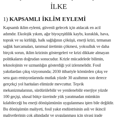
İLKE
1)
KAPSAMLI İKLİM EYLEMİ
Kapsamlı iklim eylemi, güvenli gelecek için atılacak en acil
adımdır. Ekolojik yıkım, ağır biyoçeşitlilik kaybı, kuraklık, hava,
toprak ve su kirliliği, halk sağlığının çöküşü, enerji krizi, tırmanan
sağlık harcamaları, tarımsal üretimin çökmesi, yoksulluk ve daha
birçok sorun, iklim krizinin göstergeleri ve krizi dikkate almayan
politikaların doğrudan sonucudur. Krizle mücadelede bilimin,
teknolojinin ve uzmanlığın gösterdiği yol izlenmelidir. Fosil
yakıtlardan çıkış vizyonunda; 2030 itibariyle kömürden çıkış ve
sera gazı emisyonlarında mutlak yüzde 30 azaltımın son derece
gerçekçi yol haritaları elimizde mevcuttur. Teşvik
mekanizmalarının, sürdürülebilir ve yenilenebilir enerjiye yüzde
100 geçişi, ulusal bütçe üzerinde yük yaratmadan mümkün
kılabileceği bu enerji dönüşümünün uygulanması işten bile değildir.
Bu dönüşümün maliyeti, fosil yakıt endüstrisinin asli ve ikincil
maliyetlerinin çok altındadır ve uygulanması için siyasi irade