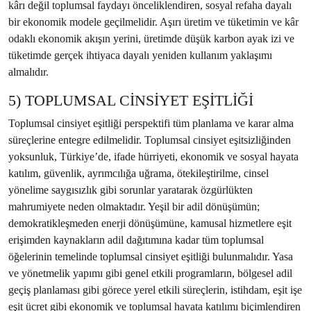
kârı değil toplumsal faydayı önceliklendiren, sosyal refaha dayalı
bir ekonomik modele geçilmelidir. Aşırı üretim ve tüketimin ve kâr
odaklı ekonomik akışın yerini, üretimde düşük karbon ayak izi ve
tüketimde gerçek ihtiyaca dayalı yeniden kullanım yaklaşımı
almalıdır.
5) TOPLUMSAL CİNSİYET EŞİTLİĞİ
Toplumsal cinsiyet eşitliği perspektifi tüm planlama ve karar alma
süreçlerine entegre edilmelidir. Toplumsal cinsiyet eşitsizliğinden
yoksunluk, Türkiye’de, ifade hürriyeti, ekonomik ve sosyal hayata
katılım, güvenlik, ayrımcılığa uğrama, ötekileştirilme, cinsel
yönelime saygısızlık gibi sorunlar yaratarak özgürlükten
mahrumiyete neden olmaktadır. Yeşil bir adil dönüşümün;
demokratikleşmeden enerji dönüşümüne, kamusal hizmetlere eşit
erişimden kaynakların adil dağıtımına kadar tüm toplumsal
öğelerinin temelinde toplumsal cinsiyet eşitliği bulunmalıdır. Yasa
ve yönetmelik yapımı gibi genel etkili programların, bölgesel adil
geçiş planlaması gibi görece yerel etkili süreçlerin, istihdam, eşit işe
eşit ücret gibi ekonomik ve toplumsal hayata katılımı biçimlendiren