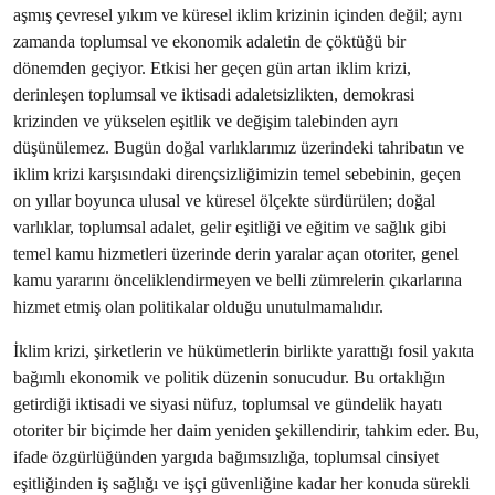
aşmış çevresel yıkım ve küresel iklim krizinin içinden değil; aynı
zamanda toplumsal ve ekonomik adaletin de çöktüğü bir
dönemden geçiyor. Etkisi her geçen gün artan iklim krizi,
derinleşen toplumsal ve iktisadi adaletsizlikten, demokrasi
krizinden ve yükselen eşitlik ve değişim talebinden ayrı
düşünülemez. Bugün doğal varlıklarımız üzerindeki tahribatın ve
iklim krizi karşısındaki dirençsizliğimizin temel sebebinin, geçen
on yıllar boyunca ulusal ve küresel ölçekte sürdürülen; doğal
varlıklar, toplumsal adalet, gelir eşitliği ve eğitim ve sağlık gibi
temel kamu hizmetleri üzerinde derin yaralar açan otoriter, genel
kamu yararını önceliklendirmeyen ve belli zümrelerin çıkarlarına
hizmet etmiş olan politikalar olduğu unutulmamalıdır.
İklim krizi, şirketlerin ve hükümetlerin birlikte yarattığı fosil yakıta
bağımlı ekonomik ve politik düzenin sonucudur. Bu ortaklığın
getirdiği iktisadi ve siyasi nüfuz, toplumsal ve gündelik hayatı
otoriter bir biçimde her daim yeniden şekillendirir, tahkim eder. Bu,
ifade özgürlüğünden yargıda bağımsızlığa, toplumsal cinsiyet
eşitliğinden iş sağlığı ve işçi güvenliğine kadar her konuda sürekli