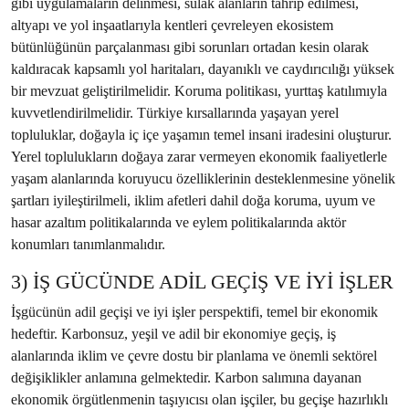
gibi uygulamaların delinmesi, sulak alanların tahrip edilmesi,
altyapı ve yol inşaatlarıyla kentleri çevreleyen ekosistem
bütünlüğünün parçalanması gibi sorunları ortadan kesin olarak
kaldıracak kapsamlı yol haritaları, dayanıklı ve caydırıcılığı yüksek
bir mevzuat geliştirilmelidir. Koruma politikası, yurttaş katılımıyla
kuvvetlendirilmelidir. Türkiye kırsallarında yaşayan yerel
topluluklar, doğayla iç içe yaşamın temel insani iradesini oluşturur.
Yerel toplulukların doğaya zarar vermeyen ekonomik faaliyetlerle
yaşam alanlarında koruyucu özelliklerinin desteklenmesine yönelik
şartları iyileştirilmeli, iklim afetleri dahil doğa koruma, uyum ve
hasar azaltım politikalarında ve eylem politikalarında aktör
konumları tanımlanmalıdır.
3) İŞ GÜCÜNDE ADİL GEÇİŞ VE İYİ İŞLER
İşgücünün adil geçişi ve iyi işler perspektifi, temel bir ekonomik
hedeftir. Karbonsuz, yeşil ve adil bir ekonomiye geçiş, iş
alanlarında iklim ve çevre dostu bir planlama ve önemli sektörel
değişiklikler anlamına gelmektedir. Karbon salımına dayanan
ekonomik örgütlenmenin taşıyıcısı olan işçiler, bu geçişe hazırlıklı