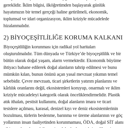
gereklidir. İklim bilgisi, ilköğretimden başlayarak günlük
hayatımızın bir temel gerçeği haline getirilmeli, ekonomik,
toplumsal ve idari organizasyon, iklim kriziyle mücadelede
hizalanmalıdır.
2) BİYOÇEŞİTLİLİĞE KORUMA KALKANI
Biyoçeşitliliğin korunması için radikal yol haritaları
oluşturulmalıdır. Tüm dünyada ve Türkiye’de biyoçeşitlilik ve bir
bütün olarak doğal yaşam, alarm vermektedir. Ekonomik büyüme
ihtiyacı bahane edilerek doğal alanların tahrip edilmesi ve bunu
mümkün kılan, bunun önünü açan yasal mevzuat yıkımın temel
sebebidir. Çevre mevzuatı, ticari şirketlerin yatırım planlarını ve
kârlılık oranlarını değil, ekosistemleri koruyup, onarmalı ve iklim
kriziyle mücadeleyi kategorik olarak önceliklendirmelidir. Plastik
atık ithalatı, pestisit kullanımı, doğal alanların imara ve ticari
tesislere açılması, karasal, denizel kıyı ve deniz ekosistemlerinin
bozulması, türlerin beslenme, barınma ve üreme alanlarının ve göç
yollarının insan faaliyetinden korunmaması, ÖDA, doğal SİT alanı