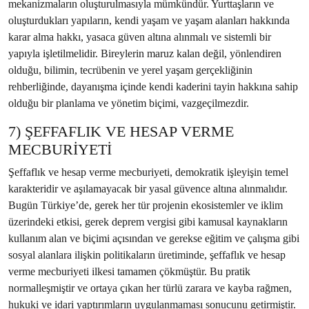
mekanizmaların oluşturulmasıyla mümkündür. Yurttaşların ve
oluşturdukları yapıların, kendi yaşam ve yaşam alanları hakkında
karar alma hakkı, yasaca güven altına alınmalı ve sistemli bir
yapıyla işletilmelidir. Bireylerin maruz kalan değil, yönlendiren
olduğu, bilimin, tecrübenin ve yerel yaşam gerçekliğinin
rehberliğinde, dayanışma içinde kendi kaderini tayin hakkına sahip
olduğu bir planlama ve yönetim biçimi, vazgeçilmezdir.
7) ŞEFFAFLIK VE HESAP VERME
MECBURİYETİ
Şeffaflık ve hesap verme mecburiyeti, demokratik işleyişin temel
karakteridir ve aşılamayacak bir yasal güvence altına alınmalıdır.
Bugün Türkiye’de, gerek her tür projenin ekosistemler ve iklim
üzerindeki etkisi, gerek deprem vergisi gibi kamusal kaynakların
kullanım alan ve biçimi açısından ve gerekse eğitim ve çalışma gibi
sosyal alanlara ilişkin politikaların üretiminde, şeffaflık ve hesap
verme mecburiyeti ilkesi tamamen çökmüştür. Bu pratik
normalleşmiştir ve ortaya çıkan her türlü zarara ve kayba rağmen,
hukuki ve idari yaptırımların uygulanmaması sonucunu getirmiştir.