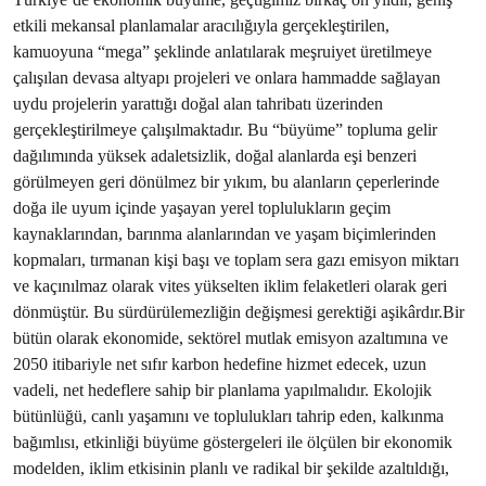
etkili mekansal planlamalar aracılığıyla gerçekleştirilen,
kamuoyuna “mega” şeklinde anlatılarak meşruiyet üretilmeye
çalışılan devasa altyapı projeleri ve onlara hammadde sağlayan
uydu projelerin yarattığı doğal alan tahribatı üzerinden
gerçekleştirilmeye çalışılmaktadır. Bu “büyüme” topluma gelir
dağılımında yüksek adaletsizlik, doğal alanlarda eşi benzeri
görülmeyen geri dönülmez bir yıkım, bu alanların çeperlerinde
doğa ile uyum içinde yaşayan yerel toplulukların geçim
kaynaklarından, barınma alanlarından ve yaşam biçimlerinden
kopmaları, tırmanan kişi başı ve toplam sera gazı emisyon miktarı
ve kaçınılmaz olarak vites yükselten iklim felaketleri olarak geri
dönmüştür. Bu sürdürülemezliğin değişmesi gerektiği aşikârdır.Bir
bütün olarak ekonomide, sektörel mutlak emisyon azaltımına ve
2050 itibariyle net sıfır karbon hedefine hizmet edecek, uzun
vadeli, net hedeflere sahip bir planlama yapılmalıdır. Ekolojik
bütünlüğü, canlı yaşamını ve toplulukları tahrip eden, kalkınma
bağımlısı, etkinliği büyüme göstergeleri ile ölçülen bir ekonomik
modelden, iklim etkisinin planlı ve radikal bir şekilde azaltıldığı,