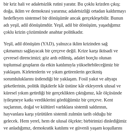
bir kriz hali ve adaletsizlik rutini yaratır. Bu çoklu krizden çıkış;
doğa, iklim ve demokrasi yararına; adaletsizliği ortadan kaldırmayı
hedefleyen sistemsel bir dönüşümle ancak gerçekleşebilir. Bunun
adı yeşil, adil dönüşümdür. Yeşil, adil bir dönüşüm, yaşadığımız
çoklu krizin çözümünde anahtar politikadır.
Yeşil, adil dönüşüm (YAD), yalnızca iklim krizinden sağ
çıkmamızı sağlayacak bir çerçeve değil. Krize karşı iktisadi ve
çevresel direncimizi; göz ardı edilmiş, adalet borçlu olunan
toplumsal grupların da etkin katılımıyla yükseltebileceğimiz bir
yaklaşım. Kirletenlerin ve yıkım getirenlerin gecikmiş
sorumluluklarını üstlendiği bir yaklaşım. Fosil yakıt ve altyapı
şirketlerinin, politik ilişkilerle kâr üstüne kâr ekleyerek ulusal ve
küresel yıkım getirdiği bir gerçeklikten çıktığımız, kâr ölçüsünde
iyileşmeye katkı verdiklerini gördüğümüz bir çerçeve. Kent
suçlarının, doğal ve kültürel varlıklara sistemli saldırının,
hayvanlara karşı yürütülen sistemli zulmün tarih olduğu bir
gelecek. Hem yerel, hem de ulusal ölçekte; birbirimizi dinlediğimiz
ve anladığımız, demokratik katılımı ve güvenli yaşam koşullarını