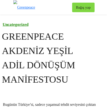
To
Bağış yap
Menü
Uncategorized
GREENPEACE
AKDENİZ YEŞİL
ADİL DÖNÜŞÜM
MANİFESTOSU
Bugünün Türkiye’si, sadece yaşamsal tehdit seviyesini çoktan