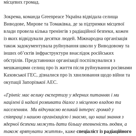
місцевих громад.
Зокрема, команда Greenpeace Україна відвідала селища
Виводове, Мирове та Томаківка, де за підтримки місцевої
влади провела кілька тренінгів з радіаційної безпеки, кожен
із яких відвідували десятки людей. Міжнародна організація
також задокументувала руйнування школи у Виводовому та
інших об’єктів інфраструктури внаслідок російських
обстрілів. Представники організації поспілкувалися з
мешканцями селищ про їх життя після руйнування росіянами
Каховської ГЕС, дізналися про їх хвилювання щодо війни та
окупації Запорізької АЕС.
«Грінпіс має велику експертизу у ядерних питаннях і ми
націлені й надалі розвивати діалог з місцевою владою та
населенням. Ми відчуваємо великий інтерес громад у
співпраці з нашою організацією і знаємо, що наші знання з
ядерної безпеки можуть дати більшу впевненість людям, а
також врятувати життя»,
каже
спеціаліст із радіаційного