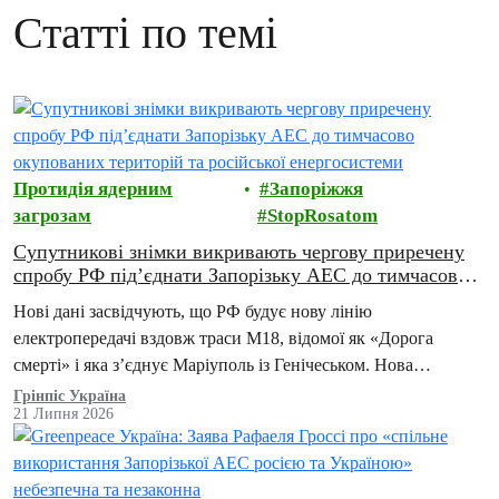
Статті по темі
Протидія ядерним
Запоріжжя
загрозам
StopRosatom
Супутникові знімки викривають чергову приречену
спробу РФ під’єднати Запорізьку АЕС до тимчасово
окупованих територій та російської енергосистеми
Нові дані засвідчують, що РФ будує нову лінію
електропередачі вздовж траси М18, відомої як «Дорога
смерті» і яка з’єднує Маріуполь із Генічеськом. Нова
інфраструктура є ключовим елементом плану Москви
Грінпіс Україна
21 Липня 2026
щодо…