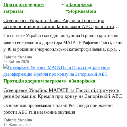
Протидія ядерним
Запоріжжя
загрозам
StopRosatom
Greenpeace Україна: Заява Рафаеля Гроссі про
«спільне використання Запорізької АЕС росією та
Україною» небезпечна та незаконна
Greenpeace Україна сьогодні виступила із різкою критикою
заяви генерального директора МАГАТЕ Рафаеля Гроссі, який
у 40-ві роковини Чорнобильської катастрофи заявив, що з
погляду майбутнього Запорізької атомної електростанції
Грінпіс Україна
27 Квітня 2026
(ЗАЕС) «чисто технічно її спільне використання Україною та
Росією є можливим».
Протидія ядерним загрозам
Запоріжжя
Greenpeace Україна: МАГАТЕ та Гроссі підтримують
дезінформацію Кремля про кризу на Запорізькій АЕС
Основними проблемами є плани Росії щодо поновлення
роботи АЕС та її незаконна окупація
Грінпіс Україна
17 Жовтня 2025