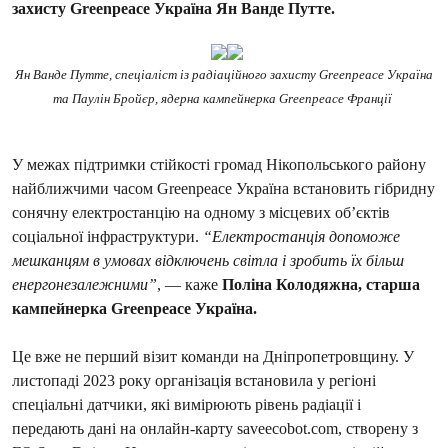
захисту Greenpeace Україна Ян Ванде Путте.
Ян Ванде Путте, спеціаліст із радіаційного захисту Greenpeace Україна
та Паулін Бройєр, ядерна кампейнерка Greenpeace Франції
У межах підтримки стійкості громад Нікопольського району
найближчими часом Greenpeace Україна встановить гібридну
сонячну електростанцію на одному з місцевих об’єктів
соціальної інфраструктури.
“Електростанція допоможе
мешканцям в умовах відключень світла і зробить їх більш
енергонезалежними”
, — каже
Поліна Колодяжна, старша
кампейнерка Greenpeace Україна.
Це вже не перший візит команди на Дніпропетровщину. У
листопаді 2023 року організація встановила у регіоні
спеціальні датчики, які вимірюють рівень радіації і
передають дані на онлайн-карту saveecobot.com, створену з