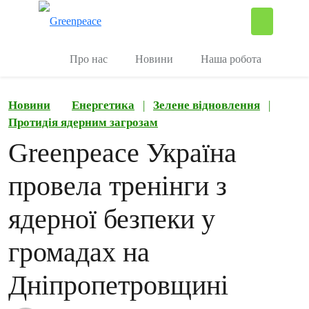
П
Керувати
Про нас
Новини
Наша робота
Новини
Енергетика
|
Зелене відновлення
|
Протидія ядерним загрозам
Greenpeace Україна
провела тренінги з
ядерної безпеки у
громадах на
Дніпропетровщині