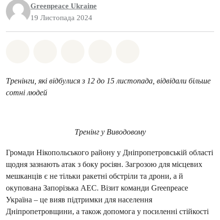
Greenpeace Ukraine
19 Листопада 2024
Поділіться на Whatsapp
Поділіться на Facebook
Поділіться на Twitter
Поділитися через Email
Share on Bluesky
Тренінги, які відбулися з 12 до 15 листопада, відвідали більше
сотні людей
Тренінг у Виводовому
Громади Нікопольського району у Дніпропетровській області
щодня зазнають атак з боку росіян. Загрозою для місцевих
мешканців є не тільки ракетні обстріли та дрони, а й
окупована Запорізька АЕС. Візит команди Greenpeace
Україна – це вияв підтримки для населення
Дніпропетровщини, а також допомога у посиленні стійкості