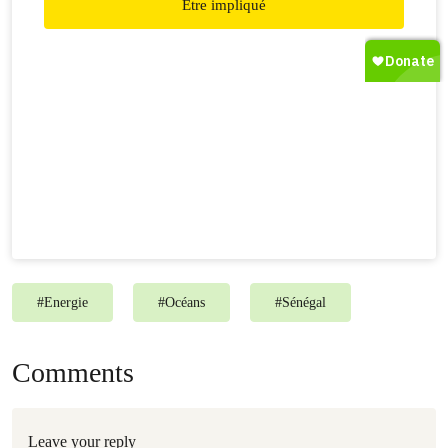
Être impliqué
#
Energie
#
Océans
#
Sénégal
Comments
Leave your reply