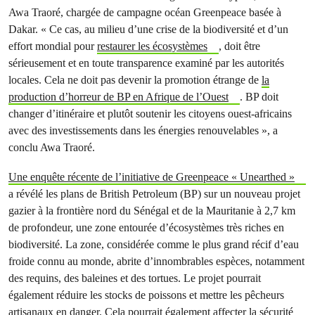
Awa Traoré, chargée de campagne océan Greenpeace basée à
Dakar. « Ce cas, au milieu d’une crise de la biodiversité et d’un
effort mondial pour
restaurer les écosystèmes
, doit être
sérieusement et en toute transparence examiné par les autorités
locales. Cela ne doit pas devenir la promotion étrange de
la
production d’horreur de BP en Afrique de l’Ouest
. BP doit
changer d’itinéraire et plutôt soutenir les citoyens ouest-africains
avec des investissements dans les énergies renouvelables », a
conclu Awa Traoré.
Une enquête récente de l’initiative de Greenpeace « Unearthed »
a révélé les plans de British Petroleum (BP) sur un nouveau projet
gazier à la frontière nord du Sénégal et de la Mauritanie à 2,7 km
de profondeur, une zone entourée d’écosystèmes très riches en
biodiversité. La zone, considérée comme le plus grand récif d’eau
froide connu au monde, abrite d’innombrables espèces, notamment
des requins, des baleines et des tortues. Le projet pourrait
également réduire les stocks de poissons et mettre les pêcheurs
artisanaux en danger. Cela pourrait également affecter la sécurité