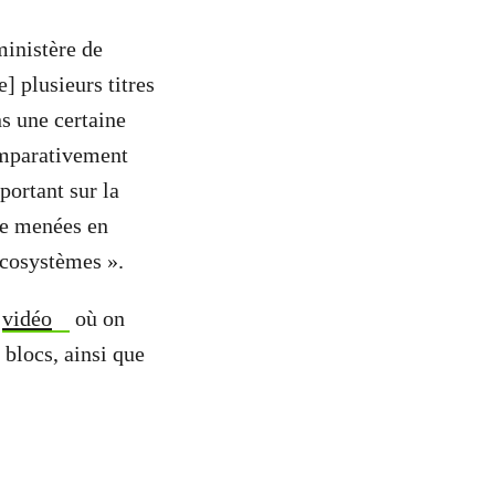
ministère de
 plusieurs titres
ns une certaine
comparativement
portant sur la
ère menées en
écosystèmes ».
e
vidéo
où on
 blocs, ainsi que