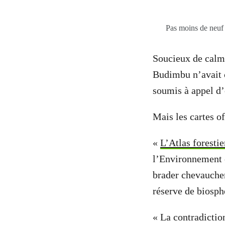
Pas moins de neuf 
Soucieux de calme
Budimbu n’avait c
soumis à appel d’o
Mais les cartes of
«
L’Atlas forestie
l’Environnement 
brader chevauchen
réserve de biosp
« La contradictio