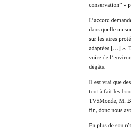
conservation” » p
L’accord demande 
dans quelle mesur
sur les aires pro
adaptées […] ». D
voire de l’enviro
dégâts.
Il est vrai que de
tout à fait les bo
TV5Monde, M. Budi
fin, donc nous av
En plus de son ré