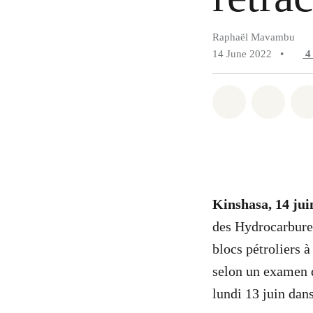
Raphaël Mavambu
14 June 2022
•
Share on Wh
Share 
Kinshasa, 14 jui
des Hydrocarbure
blocs pétroliers 
selon un examen d
lundi 13 juin dan