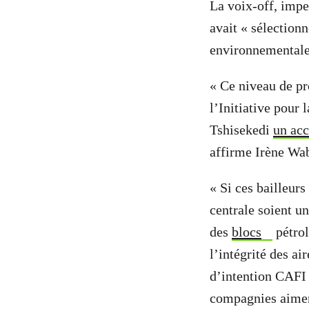
La voix-off, imper
avait « sélectionn
environnementale
« Ce niveau de pr
l’Initiative pour 
Tshisekedi
un ac
affirme Irène Wa
« Si ces bailleurs
centrale soient u
des
blocs
pétrol
l’intégrité des ai
d’intention CAFI
compagnies aimera