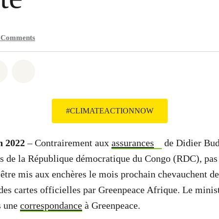
4
Comments
atsapp
on Facebook
Share on Twitter
Share via Email
#CLIMATEACTIONNOW
n 2022
– Contrairement aux
assurances
de Didier Bud
s de la République démocratique du Congo (RDC), pas
à être mis aux enchères le mois prochain chevauchent de
es cartes officielles par Greenpeace Afrique. Le minist
s une
correspondance
à Greenpeace.