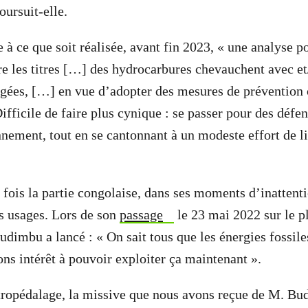
oursuit-elle.
à ce que soit réalisée, avant fin 2023, « une analyse p
e les titres […] des hydrocarbures chevauchent avec e
tégées, […] en vue d’adopter des mesures de prévention 
ifficile de faire plus cynique : se passer pour des défe
nnement, tout en se cantonnant à un modeste effort de l
s fois la partie congolaise, dans ses moments d’inattent
ns usages. Lors de son
passage
le 23 mai 2022 sur le p
mbu a lancé : « On sait tous que les énergies fossiles
ons intérêt à pouvoir exploiter ça maintenant ».
tropédalage, la missive que nous avons reçue de M. Bu