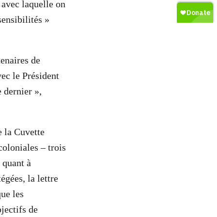
 avec laquelle on
ensibilités »
tenaires de
vec le Président
 dernier »,
e la Cuvette
oloniales – trois
s quant à
égées, la lettre
ue les
jectifs de