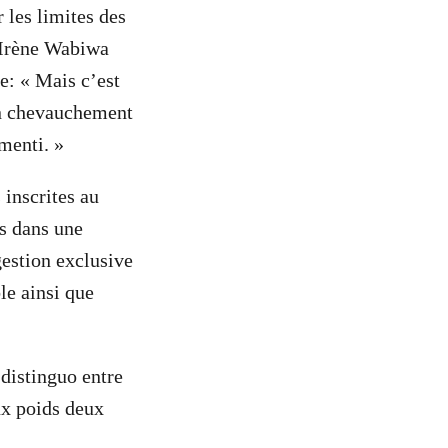
r les limites des
é Irène Wabiwa
e: « Mais c’est
ien chevauchement
menti. »
inscrites au
s dans une
gestion exclusive
e ainsi que
 distinguo entre
ux poids deux