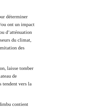
our déterminer
t/ou ont un impact
ou d’atténuation
nseurs du climat,
imitation des
ion, laisse tomber
lateau de
 tendent vers la
dimbu contient