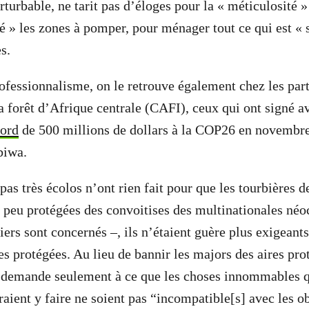
turbable, ne tarit pas d’éloges pour la « méticulosité »
é » les zones à pomper, pour ménager tout ce qui est « s
s.
ofessionnalisme, on le retrouve également chez les par
la forêt d’Afrique centrale (CAFI), ceux qui ont signé a
cord
de 500 millions de dollars à la COP26 en novembre
biwa.
 pas très écolos n’ont rien fait pour que les tourbières d
n peu protégées des convoitises des multinationales néoc
iers sont concernés –, ils n’étaient guère plus exigeant
res protégées. Au lieu de bannir les majors des aires prot
 demande seulement à ce que les choses innommables q
ient y faire ne soient pas “incompatible[s] avec les ob