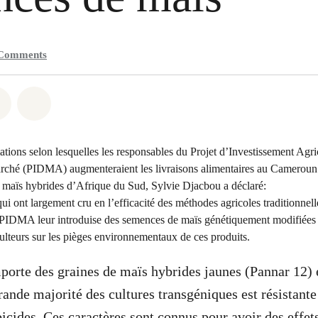
Comments
atsapp
on Facebook
Share on Twitter
Share via Email
tions selon lesquelles les responsables du Projet d’Investissement Agri
hé (PIDMA) augmenteraient les livraisons alimentaires au Cameroun
 maïs hybrides d’Afrique du Sud, Sylvie Djacbou a déclaré:
qui ont largement cru en l’efficacité des méthodes agricoles traditionne
e PIDMA leur introduise des semences de maïs génétiquement modifiée
ulteurs sur les pièges environnementaux de ces produits.
orte des graines de maïs hybrides jaunes (Pannar 12) 
rande majorité des cultures transgéniques est résistante
icides. Ces caractères sont connus pour avoir des effets