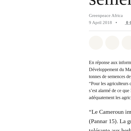
Greenpeace Africa
9 April 2018
•
0
Share on Wh
Share 
En réponse aux informa
Développement du Marc
tonnes de semences de
“Pour les agriculteurs 
s’est alarmé de ce qu
adéquatement les agric
“Le Cameroun imp
(Pannar 15). La g
tolérante aux herb