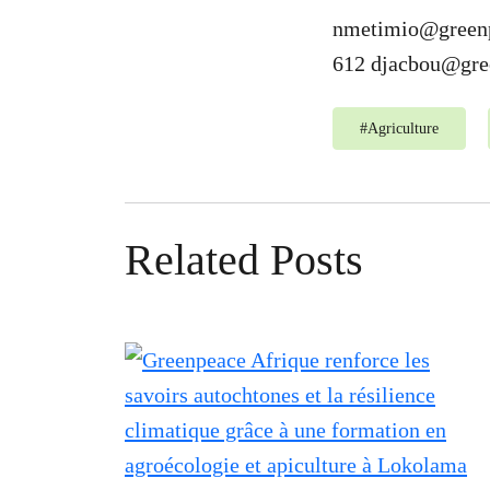
nmetimio@greenp
612
djacbou@gre
#
Agriculture
Related Posts