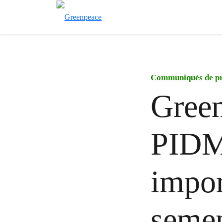
Communiqués de pr
Green
PIDM
impor
semen