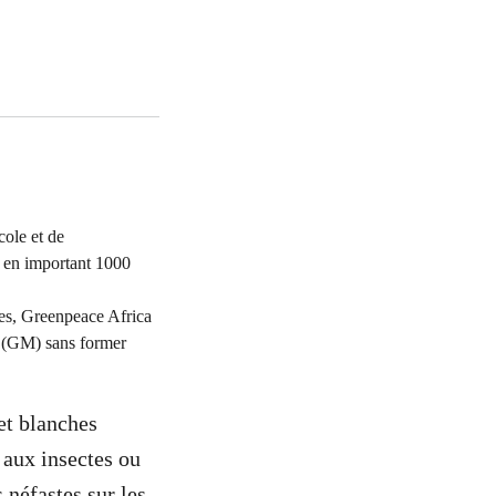
cole et de
 en important 1000
lles, Greenpeace Africa
s (GM) sans former
et blanches
 aux insectes ou
 néfastes sur les