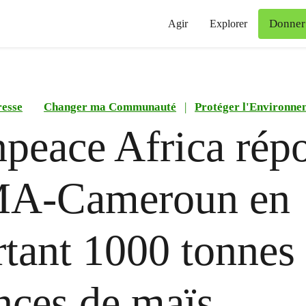
Donner
Agir
Explorer
esse
Changer ma Communauté
|
Protéger l'Environne
peace Africa rép
A-Cameroun en
tant 1000 tonnes
ces de maïs