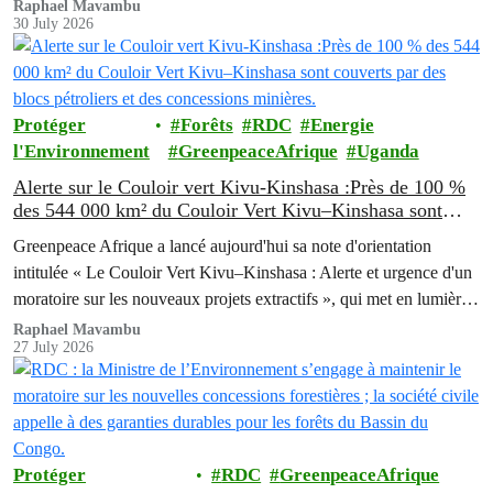
multipartite de deux jours afin de faire progresser les réformes
Raphael Mavambu
30 July 2026
politiques destinées à lutter contre la crise grandissante de la
pollution liée aux emballages plastiques en République
Démocratique du Congo (RDC).
Protéger
Forêts
RDC
Energie
l'Environnement
GreenpeaceAfrique
Uganda
Alerte sur le Couloir vert Kivu-Kinshasa :Près de 100 %
des 544 000 km² du Couloir Vert Kivu–Kinshasa sont
couverts par des blocs pétroliers et des concessions
Greenpeace Afrique a lancé aujourd'hui sa note d'orientation
minières.
intitulée « Le Couloir Vert Kivu–Kinshasa : Alerte et urgence d'un
moratoire sur les nouveaux projets extractifs », qui met en lumière
les profondes contradictions entre l'ambitieux programme de
Raphael Mavambu
27 July 2026
conservation de la République Démocratique du Congo (RDC) et
la poursuite de l'expansion des activités pétrolières, gazières et…
Protéger
RDC
GreenpeaceAfrique