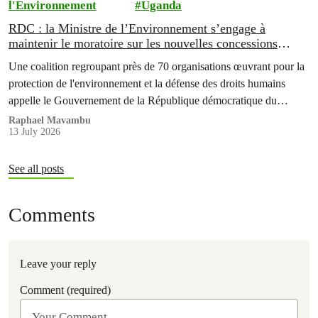
l'Environnement
Uganda
RDC : la Ministre de l’Environnement s’engage à
maintenir le moratoire sur les nouvelles concessions
forestières ; la société civile appelle à des garanties
Une coalition regroupant près de 70 organisations œuvrant pour la
durables pour les forêts du Bassin du Congo.
protection de l'environnement et la défense des droits humains
appelle le Gouvernement de la République démocratique du
Congo (RDC) à maintenir le moratoire sur l'attribution de
Raphael Mavambu
13 July 2026
nouvelles concessions forestières industrielles.
See all posts
Comments
Leave your reply
Comment (required)