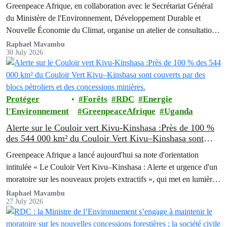
contre la pollution plastique
Greenpeace Afrique, en collaboration avec le Secrétariat Général
du Ministère de l'Environnement, Développement Durable et
Nouvelle Économie du Climat, organise un atelier de consultation
multipartite de deux jours afin de faire progresser les réformes
Raphael Mavambu
30 July 2026
politiques destinées à lutter contre la crise grandissante de la
pollution liée aux emballages plastiques en République
Démocratique du Congo (RDC).
Protéger
Forêts
RDC
Energie
l'Environnement
GreenpeaceAfrique
Uganda
Alerte sur le Couloir vert Kivu-Kinshasa :Près de 100 %
des 544 000 km² du Couloir Vert Kivu–Kinshasa sont
couverts par des blocs pétroliers et des concessions
Greenpeace Afrique a lancé aujourd'hui sa note d'orientation
minières.
intitulée « Le Couloir Vert Kivu–Kinshasa : Alerte et urgence d'un
moratoire sur les nouveaux projets extractifs », qui met en lumière
les profondes contradictions entre l'ambitieux programme de
Raphael Mavambu
27 July 2026
conservation de la République Démocratique du Congo (RDC) et
la poursuite de l'expansion des activités pétrolières, gazières et…