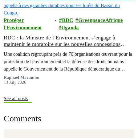
Protéger
RDC
GreenpeaceAfrique
l'Environnement
Uganda
RDC : la Ministre de l’Environnement s’engage à
maintenir le moratoire sur les nouvelles concessions
forestières ; la société civile appelle à des garanties
Une coalition regroupant près de 70 organisations œuvrant pour la
durables pour les forêts du Bassin du Congo.
protection de l'environnement et la défense des droits humains
appelle le Gouvernement de la République démocratique du
Congo (RDC) à maintenir le moratoire sur l'attribution de
Raphael Mavambu
13 July 2026
nouvelles concessions forestières industrielles.
See all posts
Comments