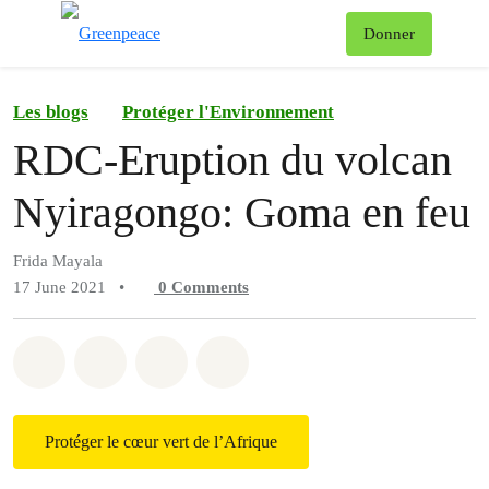
To
Donner
Menu
Les blogs
Protéger l'Environnement
RDC-Eruption du volcan
Nyiragongo: Goma en feu
Frida Mayala
17 June 2021
•
0
Comments
Share on Whatsapp
Share on Facebook
Share on Twitter
Share via Email
Protéger le cœur vert de l’Afrique