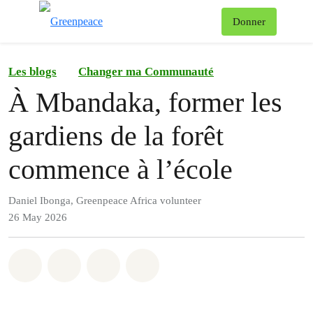
To
Donner
Menu
Les blogs
Changer ma Communauté
À Mbandaka, former les
gardiens de la forêt
commence à l’école
Daniel Ibonga, Greenpeace Africa volunteer
26 May 2026
Share on Whatsapp
Share on Facebook
Share on Twitter
Share via Email