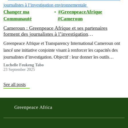
Changer ma
GreenpeaceAfrique
Communauté
Cameroun
Cameroun : Greenpeace Afrique et ses partenaires
forment des journalistes à l’investigation
environnementale
Greenpeace Afrique et Transparency International Cameroun ont
lancé une initiative conjointe visant à renforcer les capacités des
journalistes d’investigation. Objectif : leur donner les outils
nécessaires pour documenter et dénoncer l’exploitation forestière
Luchelle Feukeng Tabo
23 September 2025
illégale, l’un des principaux moteurs de la déforestation dans le
Bassin du Congo.
See all posts
Greenpeace Africa