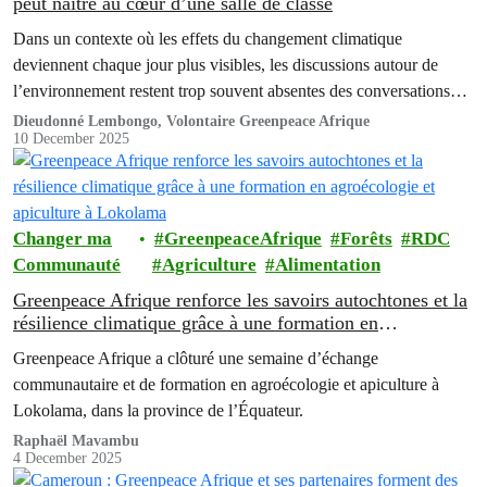
peut naître au cœur d’une salle de classe
Dans un contexte où les effets du changement climatique
deviennent chaque jour plus visibles, les discussions autour de
l’environnement restent trop souvent absentes des conversations
quotidiennes. Pourtant, le 21 novembre à Mbandaka, dans la
Dieudonné Lembongo, Volontaire Greenpeace Afrique
10 December 2025
province de l’Équateur, un souffle d’espoir est apparu.
Changer ma
GreenpeaceAfrique
Forêts
RDC
Communauté
Agriculture
Alimentation
Greenpeace Afrique renforce les savoirs autochtones et la
résilience climatique grâce à une formation en
agroécologie et apiculture à Lokolama
Greenpeace Afrique a clôturé une semaine d’échange
communautaire et de formation en agroécologie et apiculture à
Lokolama, dans la province de l’Équateur.
Raphaël Mavambu
4 December 2025