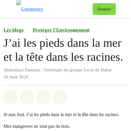
To
Donner
Menu
Les blogs
Protéger l'Environnement
J’ai les pieds dans la mer
et la tête dans les racines.
Abdoulaye Famanta : Volontaire du groupe Local de Dakar
10 June 2026
Share on Whatsapp
Share on Facebook
Share on Twitter
Share via Email
Je suis Joal. J’ai les pieds dans la mer et la tête dans les racines.
Mes mangroves ne sont pas du bois.