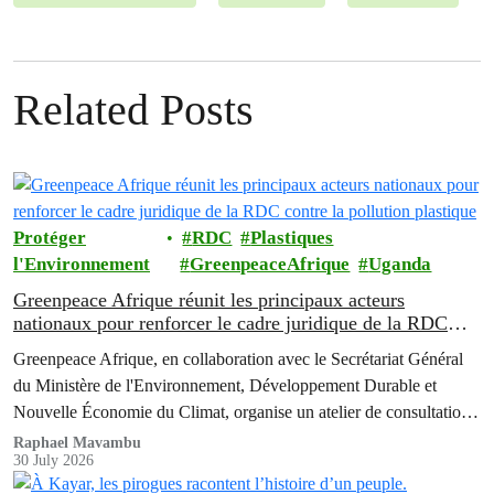
Related Posts
Protéger
RDC
Plastiques
l'Environnement
GreenpeaceAfrique
Uganda
Greenpeace Afrique réunit les principaux acteurs
nationaux pour renforcer le cadre juridique de la RDC
contre la pollution plastique
Greenpeace Afrique, en collaboration avec le Secrétariat Général
du Ministère de l'Environnement, Développement Durable et
Nouvelle Économie du Climat, organise un atelier de consultation
multipartite de deux jours afin de faire progresser les réformes
Raphael Mavambu
30 July 2026
politiques destinées à lutter contre la crise grandissante de la
pollution liée aux emballages plastiques en République