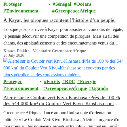
Protéger
Sénégal
Océans
Démocratique du Congo (RDC).
l'Environnement
GreenpeaceAfrique
À Kayar, les pirogues racontent l’histoire d’un peuple.
Lorsque je suis arrivée à Kayar pour assister au concours de régate,
je pensais découvrir une compétition de pirogues. Mais au fil des
chants, des applaudissements et des encouragements venus du
rivage, j’ai compris que ce qui se jouait devant moi allait bien au-
Khawa Diakite - Volontaire Greenpeace Afrique
28 July 2026
delà d’une simple course.
Protéger
Forêts
RDC
Energie
l'Environnement
GreenpeaceAfrique
Uganda
Alerte sur le Couloir vert Kivu-Kinshasa :Près de 100 %
des 544 000 km² du Couloir Vert Kivu–Kinshasa sont
couverts par des blocs pétroliers et des concessions
Greenpeace Afrique a lancé aujourd'hui sa note d'orientation
minières.
intitulée « Le Couloir Vert Kivu–Kinshasa : Alerte et urgence d'un
moratoire sur les nouveaux projets extractifs », qui met en lumière