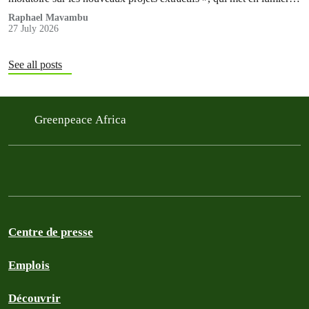
les profondes contradictions entre l'ambitieux programme de
Raphael Mavambu
27 July 2026
conservation de la République Démocratique du Congo (RDC) et
la poursuite de l'expansion des activités pétrolières, gazières et…
See all posts
Greenpeace Africa
Centre de presse
Emplois
Découvrir