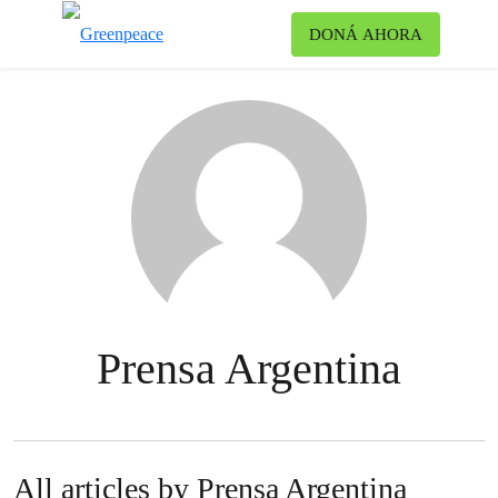
Ca
DONÁ AHORA
Menú
Prensa Argentina
All articles by Prensa Argentina